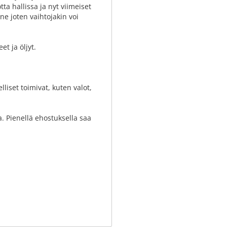
a hallissa ja nyt viimeiset
e joten vaihtojakin voi
et ja öljyt.
liset toimivat, kuten valot,
. Pienellä ehostuksella saa