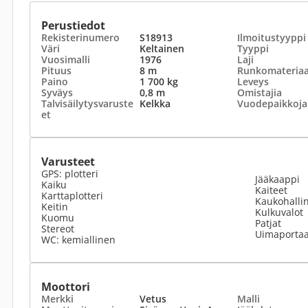
Perustiedot
Rekisterinumero
S18913
Ilmoitustyyppi
Väri
Keltainen
Tyyppi
Vuosimalli
1976
Laji
Pituus
8 m
Runkomateriaa
Paino
1 700 kg
Leveys
Syväys
0,8 m
Omistajia
Talvisäilytysvaruste
Kelkka
Vuodepaikkoja
et
Varusteet
GPS: plotteri
Jääkaappi
Kaiku
Kaiteet
Karttaplotteri
Kaukohallin
Keitin
Kulkuvalot
Kuomu
Patjat
Stereot
Uimaportaa
WC: kemiallinen
Moottori
Merkki
Vetus
Malli