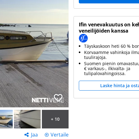
Ifin venevakuutus on ke
veneilijöiden kanssa
Täyskaskoon heti 60 % bo
Korvaamme vahinkoja ilm
tuulirajoja.
Suomen pienin omavastuu
€ varkaus-, ilkivalta- ja
tulipalovahingoissa.
Laske hinta ja ost
+ 10
Jaa
Vertaile