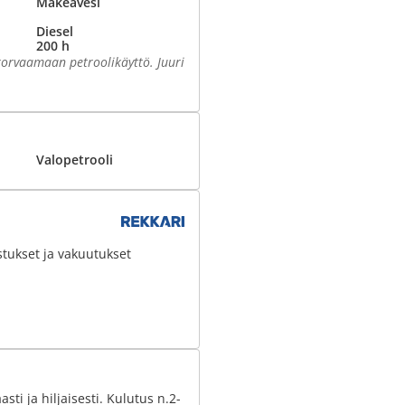
Makeavesi
Diesel
200 h
korvaamaan petroolikäyttö. Juuri
Valopetrooli
stukset ja vakuutukset
ti ja hiljaisesti. Kulutus n.2-