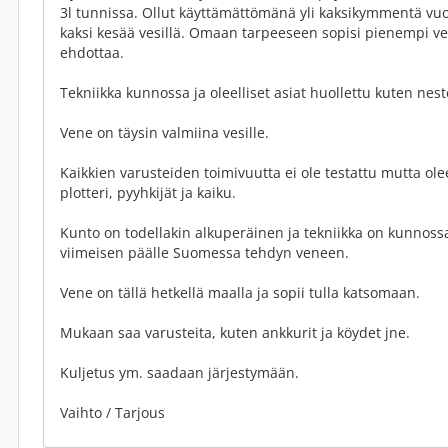
3l tunnissa. Ollut käyttämättömänä yli kaksikymmentä vuott
kaksi kesää vesillä. Omaan tarpeeseen sopisi pienempi ven
ehdottaa.
Tekniikka kunnossa ja oleelliset asiat huollettu kuten neste
Vene on täysin valmiina vesille.
Kaikkien varusteiden toimivuutta ei ole testattu mutta oleel
plotteri, pyyhkijät ja kaiku.
Kunto on todellakin alkuperäinen ja tekniikka on kunnossa
viimeisen päälle Suomessa tehdyn veneen.
Vene on tällä hetkellä maalla ja sopii tulla katsomaan.
Mukaan saa varusteita, kuten ankkurit ja köydet jne.
Kuljetus ym. saadaan järjestymään.
Vaihto / Tarjous