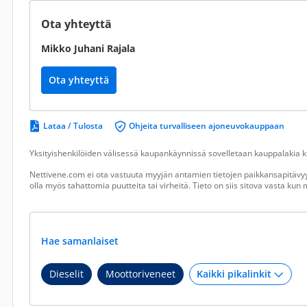
Ota yhteyttä
Mikko Juhani Rajala
Ota yhteyttä
Lataa / Tulosta
Ohjeita turvalliseen ajoneuvokauppaan
Yksityishenkilöiden välisessä kaupankäynnissä sovelletaan kauppalakia ku
Nettivene.com ei ota vastuuta myyjän antamien tietojen paikkansapitävyy
olla myös tahattomia puutteita tai virheitä. Tieto on siis sitova vasta ku
Hae samanlaiset
Dieselit
Moottoriveneet