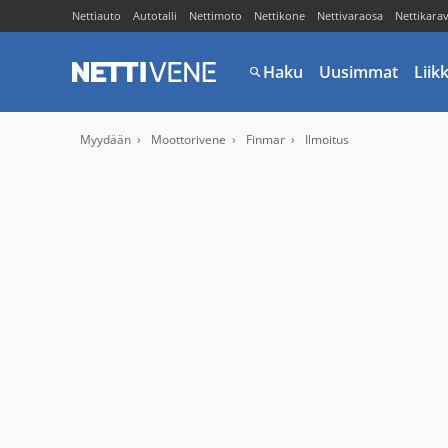
Nettiauto
Autotalli
Nettimoto
Nettikone
Nettivaraosa
Nettikara
Haku
Uusimmat
Liik
Myydään
Moottorivene
Finmar
Ilmoitus