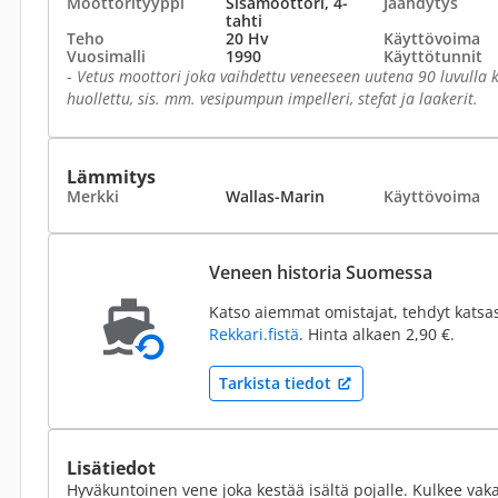
Moottorityyppi
Sisämoottori, 4-
Jäähdytys
tahti
Teho
20 Hv
Käyttövoima
Vuosimalli
1990
Käyttötunnit
-
Vetus moottori joka vaihdettu veneeseen uutena 90 luvulla 
huollettu, sis. mm. vesipumpun impelleri, stefat ja laakerit.
Lämmitys
Merkki
Wallas-Marin
Käyttövoima
Veneen historia Suomessa
Katso aiemmat omistajat, tehdyt katsa
Rekkari.fistä
. Hinta alkaen 2,90 €.
Tarkista tiedot
Lisätiedot
Hyväkuntoinen vene joka kestää isältä pojalle. Kulkee vakaas