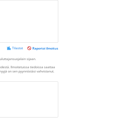
Tilastot
Raportoi ilmoitus
luttajansuojalain sijaan.
destä. Ilmoitetuissa tiedoissa saattaa
n myyjä on sen pyynnöstäsi vahvistanut.