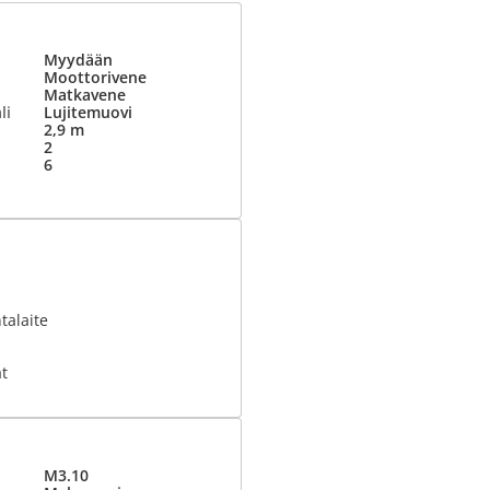
Myydään
Moottorivene
Matkavene
li
Lujitemuovi
2,9 m
2
6
talaite
t
M3.10