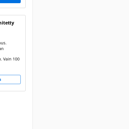
hitetty
nus.
an
. Vain 100
a