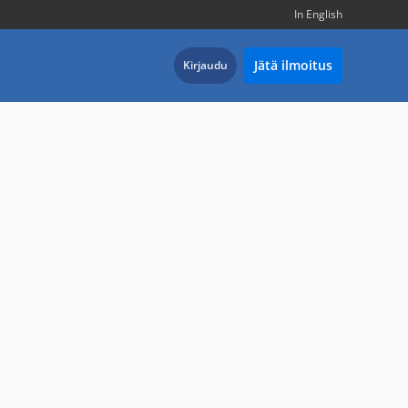
In English
Jätä ilmoitus
Kirjaudu