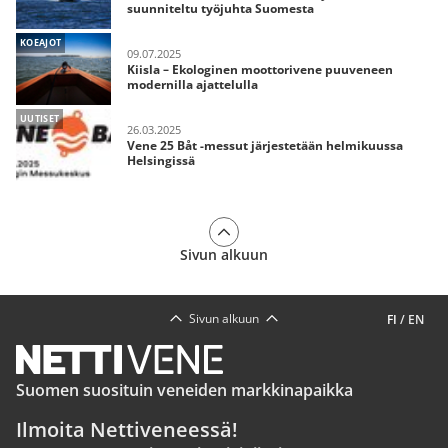
suunniteltu työjuhta Suomesta
KOEAJOT
09.07.2025
Kiisla – Ekologinen moottorivene puuveneen
modernilla ajattelulla
UUTISET
26.03.2025
Vene 25 Båt -messut järjestetään helmikuussa
Helsingissä
Sivun alkuun
Sivun alkuun
FI
/
EN
Suomen suosituin veneiden markkinapaikka
Ilmoita Nettiveneessä!