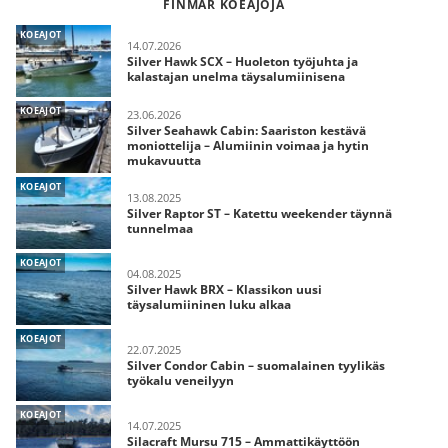
FINMAR KOEAJOJA
KOEAJOT
14.07.2026
Silver Hawk SCX – Huoleton työjuhta ja
kalastajan unelma täysalumiinisena
KOEAJOT
23.06.2026
Silver Seahawk Cabin: Saariston kestävä
moniottelija – Alumiinin voimaa ja hytin
mukavuutta
KOEAJOT
13.08.2025
Silver Raptor ST – Katettu weekender täynnä
tunnelmaa
KOEAJOT
04.08.2025
Silver Hawk BRX – Klassikon uusi
täysalumiininen luku alkaa
KOEAJOT
22.07.2025
Silver Condor Cabin – suomalainen tyylikäs
työkalu veneilyyn
KOEAJOT
14.07.2025
Silacraft Mursu 715 – Ammattikäyttöön