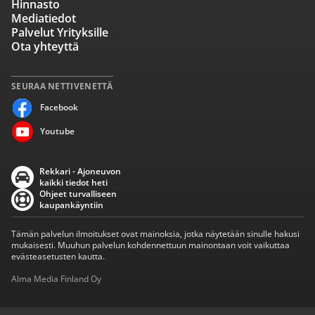
Hinnasto
Mediatiedot
Palvelut Yrityksille
Ota yhteyttä
SEURAA NETTIVENETTÄ
Facebook
Youtube
Rekkari - Ajoneuvon
kaikki tiedot heti
Ohjeet turvalliseen
kaupankäyntiin
Tämän palvelun ilmoitukset ovat mainoksia, jotka näytetään sinulle hakusi
mukaisesti. Muuhun palvelun kohdennettuun mainontaan voit vaikuttaa
evästeasetusten kautta.
Alma Media Finland Oy