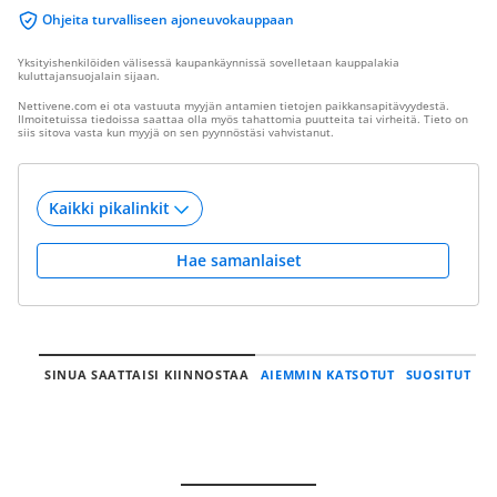
Ohjeita turvalliseen ajoneuvokauppaan
Yksityishenkilöiden välisessä kaupankäynnissä sovelletaan kauppalakia
kuluttajansuojalain sijaan.
Nettivene.com ei ota vastuuta myyjän antamien tietojen paikkansapitävyydestä.
Ilmoitetuissa tiedoissa saattaa olla myös tahattomia puutteita tai virheitä. Tieto on
siis sitova vasta kun myyjä on sen pyynnöstäsi vahvistanut.
Hae samanlaiset
SINUA SAATTAISI KIINNOSTAA
AIEMMIN KATSOTUT
SUOSITUT