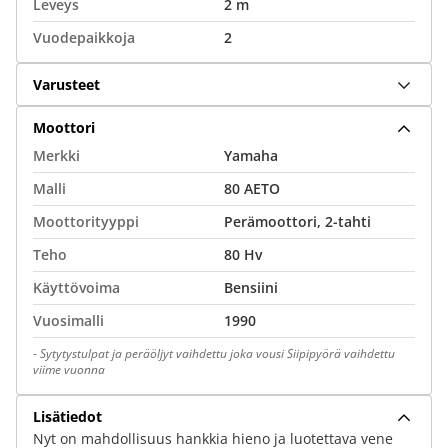
Leveys
2 m
Vuodepaikkoja
2
Varusteet
Moottori
Merkki
Yamaha
Malli
80 AETO
Moottorityyppi
Perämoottori, 2-tahti
Teho
80 Hv
Käyttövoima
Bensiini
Vuosimalli
1990
-
Sytytystulpat ja peräöljyt vaihdettu joka vousi Siipipyörä vaihdettu
viime vuonna
Lisätiedot
Nyt on mahdollisuus hankkia hieno ja luotettava vene