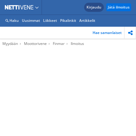
Kirjaudu
Jätä ilmoitus
Haku
Uusimmat
Liikkeet
Pikalinkit
Artikkelit
Hae samanlaiset
Myydään
Moottorivene
Finmar
Ilmoitus