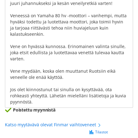
juuri juhannukseksi ja kesän veneilyretkiä varten!
Veneessä on Yamaha 80 hv -moottori – vanhempi, mutta
hyväksi todettu ja luotettava moottori, joka toimii hyvin
ja tarjoaa riittävästi tehoa niin huviajeluun kuin
kalastukseenkin.
Vene on hyvässä kunnossa. Erinomainen valinta sinulle,
joka etsit edullista ja luotettavaa venettä tulevaa kautta
varten.
Vene myydään, koska olen muuttanut Ruotsiin eikä
veneelle ole enää käyttöä.
Jos olet kiinnostunut tai sinulla on kysyttävää, ota
rohkeasti yhteyttä. Lähetän mielelläni lisätietoja ja kuvia
pyynnöstä.
Poistettu myynnistä
Katso myytävävä olevat Finmar vaihtoveneet
Tilastot