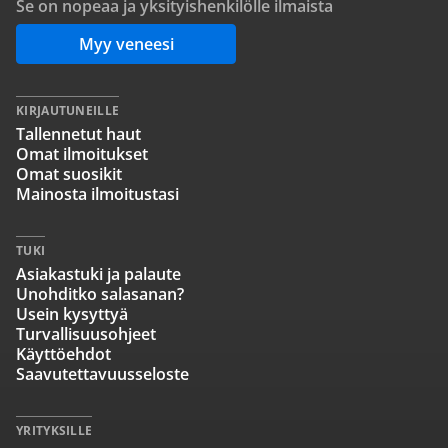
Se on nopeaa ja yksityishenkilölle ilmaista
Myy veneesi
KIRJAUTUNEILLE
Tallennetut haut
Omat ilmoitukset
Omat suosikit
Mainosta ilmoitustasi
TUKI
Asiakastuki ja palaute
Unohditko salasanan?
Usein kysyttyä
Turvallisuusohjeet
Käyttöehdot
Saavutettavuusseloste
YRITYKSILLE