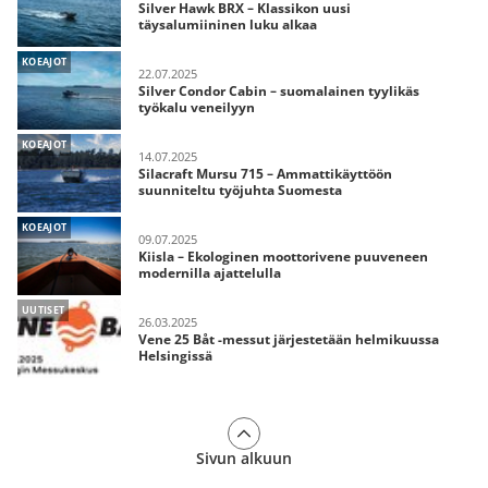
Silver Hawk BRX – Klassikon uusi
täysalumiininen luku alkaa
KOEAJOT
22.07.2025
Silver Condor Cabin – suomalainen tyylikäs
työkalu veneilyyn
KOEAJOT
14.07.2025
Silacraft Mursu 715 – Ammattikäyttöön
suunniteltu työjuhta Suomesta
KOEAJOT
09.07.2025
Kiisla – Ekologinen moottorivene puuveneen
modernilla ajattelulla
UUTISET
26.03.2025
Vene 25 Båt -messut järjestetään helmikuussa
Helsingissä
Sivun alkuun