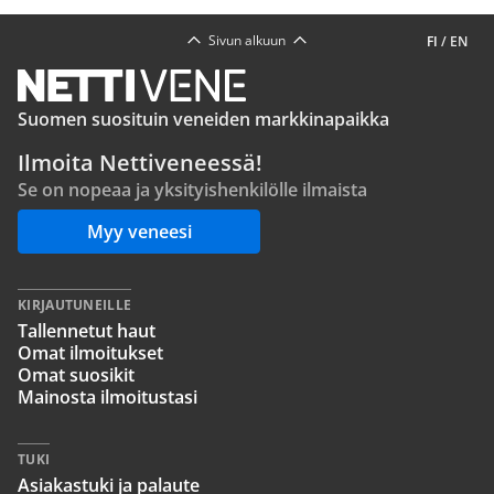
Sivun alkuun
FI
/
EN
Suomen suosituin veneiden markkinapaikka
Ilmoita Nettiveneessä!
Se on nopeaa ja yksityishenkilölle ilmaista
Myy veneesi
KIRJAUTUNEILLE
Tallennetut haut
Omat ilmoitukset
Omat suosikit
Mainosta ilmoitustasi
TUKI
Asiakastuki ja palaute