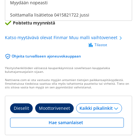
Myydään nopeasti
Soittamalla lisätietoa 0415821722 jussi
Poistettu myynnistä
Katso myytävävä olevat Finmar Muu malli vaihtoveneet
Tilastot
Ohjeita turvalliseen ajoneuvokauppaan
Yksityishenkilöiden välisessä kaupankäynnissä sovelletaan kauppalakia
kuluttajansuojalain sijaan.
Nettivene.com ei ota vastuuta myyjän antamien tietojen paikkansapitävyydestä.
Ilmoitetuissa tiedoissa saattaa olla myös tahattomia puutteita tai virheitä. Tieto on
siis sitova vasta kun myyjä on sen pyynnöstäsi vahvistanut.
Dieselit
Moottoriveneet
Hae samanlaiset