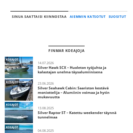
SINUA SAATTAISI KIINNOSTAA
AIEMMIN KATSOTUT
SUOSITUT
FINMAR KOEAJOJA
KOEAJOT
14.07.2026
Silver Hawk SCX – Huoleton työjuhta ja
kalastajan unelma täysalumiinisena
KOEAJOT
23.06.2026
Silver Seahawk Cabin: Saariston kestävä
moniottelija – Alumiinin voimaa ja hytin
mukavuutta
KOEAJOT
13.08.2025
Silver Raptor ST – Katettu weekender täynnä
tunnelmaa
KOEAJOT
04.08.2025