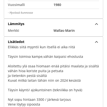
Vuosimalli
1980
-
Hyvässä kunnossa
Lämmitys
Merkki
Wallas-Marin
Lisätiedot
Elikkäs siitä myyntii kun itsellä ei aika riitä
Täysin toimiva kampe,vähän kaipaisi ehostusta
Aloitettu ylä osaa hiomaan enää pitäisi maalata ja sisältä
vähän hioa koriste puita ja petsata
Ja tietenkin pestä sisältä
Kuvat mitkä laitan tähän niin on 2024 kesästä
Täysin käynti/ ajokuntoinen (tekniikka on hyvä)
Nyt sopu hintaan 3300 / järkevä tarjous
Vene löytyy sipoosta