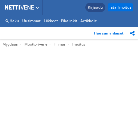
Kirjaudu
Jätä ilmoitus
Haku
Uusimmat
Liikkeet
Pikalinkit
Artikkelit
Hae samanlaiset
Myydään
Moottorivene
Finmar
Ilmoitus