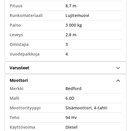
Pituus
8,7 m
Runkomateriaali
Lujitemuovi
Paino
3 000 kg
Leveys
2,8 m
Omistajia
3
Vuodepaikkoja
4
Varusteet
Moottori
Merkki
Bedford
Malli
6.0D
Moottorityyppi
Sisämoottori, 4-tahti
Teho
94 Hv
Käyttövoima
Diesel