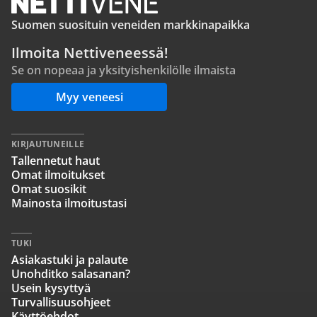
Suomen suosituin veneiden markkinapaikka
Ilmoita Nettiveneessä!
Se on nopeaa ja yksityishenkilölle ilmaista
Myy veneesi
KIRJAUTUNEILLE
Tallennetut haut
Omat ilmoitukset
Omat suosikit
Mainosta ilmoitustasi
TUKI
Asiakastuki ja palaute
Unohditko salasanan?
Usein kysyttyä
Turvallisuusohjeet
Käyttöehdot