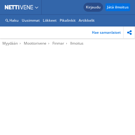
Kirjaudu
Jätä ilmoitus
Haku
Uusimmat
Liikkeet
Pikalinkit
Artikkelit
Hae samanlaiset
Myydään
Moottorivene
Finmar
Ilmoitus