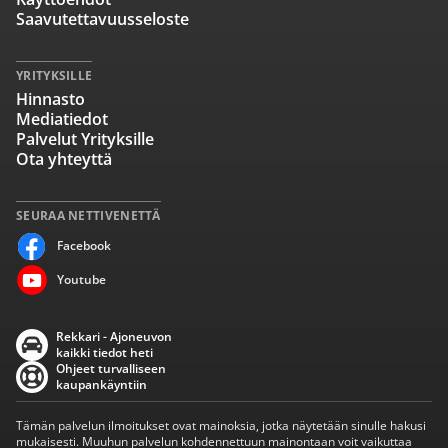
Saavutettavuusseloste
YRITYKSILLE
Hinnasto
Mediatiedot
Palvelut Yrityksille
Ota yhteyttä
SEURAA NETTIVENETTÄ
Facebook
Youtube
Rekkari - Ajoneuvon
kaikki tiedot heti
Ohjeet turvalliseen
kaupankäyntiin
Tämän palvelun ilmoitukset ovat mainoksia, jotka näytetään sinulle hakusi
mukaisesti. Muuhun palvelun kohdennettuun mainontaan voit vaikuttaa