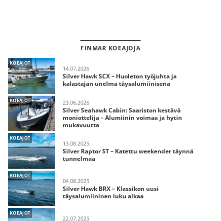
FINMAR KOEAJOJA
KOEAJOT
14.07.2026
Silver Hawk SCX – Huoleton työjuhta ja
kalastajan unelma täysalumiinisena
KOEAJOT
23.06.2026
Silver Seahawk Cabin: Saariston kestävä
moniottelija – Alumiinin voimaa ja hytin
mukavuutta
KOEAJOT
13.08.2025
Silver Raptor ST – Katettu weekender täynnä
tunnelmaa
KOEAJOT
04.08.2025
Silver Hawk BRX – Klassikon uusi
täysalumiininen luku alkaa
KOEAJOT
22.07.2025