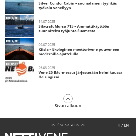
Silver Condor Cabin – suomalainen tyylikäs
työkalu veneilyyn
KOEAJOT
14.07.2025
Silacraft Mursu 715 – Ammattikäyttöön
suunniteltu työjuhta Suomesta
KOEAJOT
09.07.2025
Kiisla – Ekologinen moottorivene puuveneen
modernilla ajattelulla
UUTISET
26.03.2025
Vene 25 Båt -messut järjestetään helmikuussa
Helsingissä
Sivun alkuun
Sivun alkuun
FI
/
EN