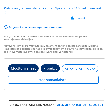
Katso myytävävä olevat Finmar Sportsman 510 vaihtoveneet
Tilastot
Ohjeita turvalliseen ajoneuvokauppaan
Yksityishenkilöiden välisessä kaupankäynnissä sovelletaan kauppalakia
kuluttajansuojalain sijaan.
Nettivene.com ei ota vastuuta myyjän antamien tietojen paikkansapitävyydestä.
Ilmoitetuissa tiedoissa saattaa olla myös tahattomia puutteita tai virheitä. Tieto on
siis sitova vasta kun myyjä on sen pyynnöstäsi vahvistanut.
Moottoriveneet
Projektit
Hae samanlaiset
SINUA SAATTAISI KIINNOSTAA
AIEMMIN KATSOTUT
SUOSITUT