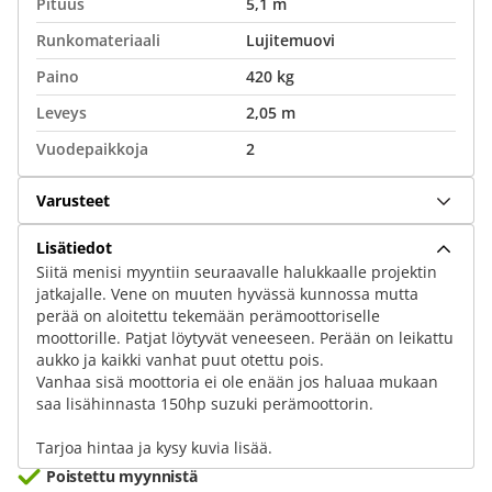
Pituus
5,1 m
Runkomateriaali
Lujitemuovi
Paino
420 kg
Leveys
2,05 m
Vuodepaikkoja
2
Varusteet
Lisätiedot
Siitä menisi myyntiin seuraavalle halukkaalle projektin
jatkajalle. Vene on muuten hyvässä kunnossa mutta
perää on aloitettu tekemään perämoottoriselle
moottorille. Patjat löytyvät veneeseen. Perään on leikattu
aukko ja kaikki vanhat puut otettu pois.
Vanhaa sisä moottoria ei ole enään jos haluaa mukaan
saa lisähinnasta 150hp suzuki perämoottorin.
Tarjoa hintaa ja kysy kuvia lisää.
Poistettu myynnistä