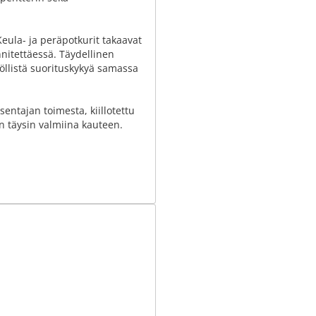
Keula- ja peräpotkurit takaavat
nnitettäessä. Täydellinen
nöllistä suorituskykyä samassa
sentajan toimesta, kiillotettu
on täysin valmiina kauteen.