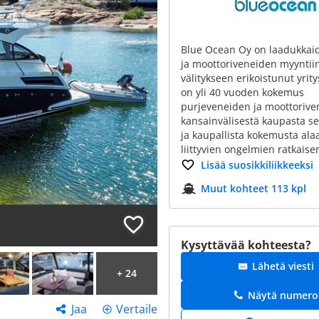
Blue Ocean Oy on laadukkai
ja moottoriveneiden myyntiin
välitykseen erikoistunut yrity
on yli 40 vuoden kokemus
purjeveneiden ja moottorive
kansainvälisestä kaupasta se
ja kaupallista kokemusta ala
liittyvien ongelmien ratkaise
Lisää suosikkiliikkeeksi
Muut kohteet 113 kpl
Kysyttävää kohteesta?
Lähetä viesti
+ 24
Näytä numero
Jaa
Vertaile