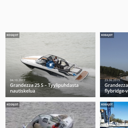
KOEAJOT
KOEAJOT
04.10.2017
23.06.2015
Grandezza 25 S – Tyylipuhdasta
Grandezzan
nautiskelua
flybridge-
KOEAJOT
KOEAJOT