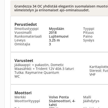
Grandezza 34 OC yhdistää elegantin suomalaisen muotoi
viimeistelyn ja erinomaiset ajo-ominaisuudet.
Perustiedot
Ilmoitustyyppi
Myydään
Tyyppi
Vuosimalli
2018
Pituus
Runkomateriaali
Lujitemuovi
Paino
Leveys
3,25 m
Syväys
Omistajia
3
Varusteet
Jääkaappi: + pakastin, Dometic
Karttaplott
Maasähkö: + Trident 12V 40A-3 laturi
Stereot: Fu
Tutka: Raymarine Quantum
VHF
WC
Moottori
Merkki
Volvo Penta
Malli
Moottorityyppi
Sisämoottori, 4-
Jäähdytys
tahti