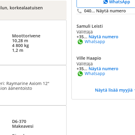
WhatsApp
lun, korkealaatuisen
040...
Näytä numero
Samuli Leisti
Välittäjä
Moottorivene
+35...
Näytä numero
10,28 m
Whatsapp
4 800 kg
1,2 m
Ville Haapio
Välittäjä
+35...
Näytä numero
Whatsapp
eri: Raymarine Axiom 12"
sion äänentoisto
Näytä lisää myyjiä
D6-370
Makeavesi