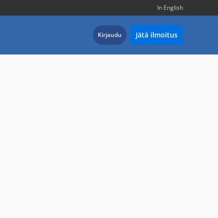
In English
Jätä ilmoitus
Kirjaudu