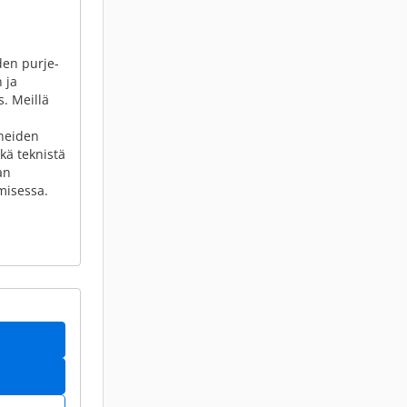
den purje-
 ja
s. Meillä
neiden
kä teknistä
an
misessa.