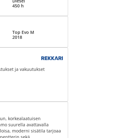
Diesel
450 h
Top Evo M
2018
stukset ja vakuutukset
un, korkealaatuisen
amo suurella avattavalla
loisa, moderni sisätila tarjoaa
 pentterin sekä