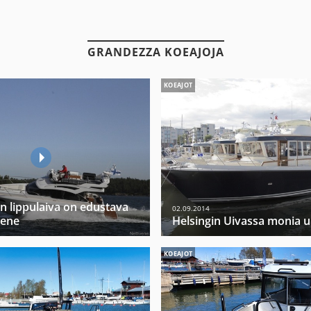
GRANDEZZA KOEAJOJA
KOEAJOT
 lippulaiva on edustava
02.09.2014
vene
Helsingin Uivassa monia 
KOEAJOT