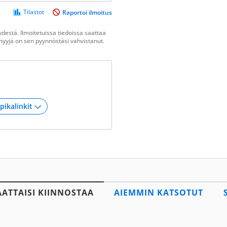
Tilastot
Raportoi ilmoitus
destä. Ilmoitetuissa tiedoissa saattaa
n myyjä on sen pyynnöstäsi vahvistanut.
AATTAISI KIINNOSTAA
AIEMMIN KATSOTUT