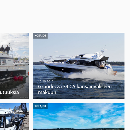
KOEAJOT
10.10.2012
Grandezza 39 CA kansainväliseen
uutuuksia
makuun
KOEAJOT