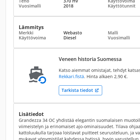
Teho
370 Hv
Käyttövoima
Vuosimalli
2018
Käyttötunnit
Lämmitys
Merkki
Webasto
Malli
Käyttövoima
Diesel
Vuosimalli
Veneen historia Suomessa
Katso aiemmat omistajat, tehdyt katsa
Rekkari.fistä
. Hinta alkaen 2,90 €.
Tarkista tiedot
Lisätiedot
Grandezza 34 OC yhdistää elegantin suomalaisen muotoil
viimeistelyn ja erinomaiset ajo-ominaisuudet. Tilava ohja
kattoluukulla tarjoaa loistavat puitteet seurusteluun, ja va
mukavat yöpymistilat kahdessa hytissä, hyvin varustellun