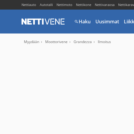
Nettiauto
Autotalli
Nettimoto
Nettikone
Nettivaraosa
Nettikara
Haku
Uusimmat
Liik
Myydään
Moottorivene
Grandezza
Ilmoitus