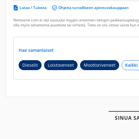
Lataa / Tulosta
Ohjeita turvalliseen ajoneuvokauppaan
Nettivene.com ei ota vastuuta myyjän antamien tietojen paikkansapitävyy
olla myös tahattomia puutteita tai virheitä. Tieto on siis sitova vasta ku
Hae samanlaiset
Dieselit
Loistoveneet
Moottoriveneet
SINUA S