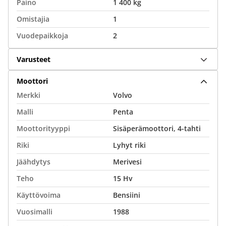
Paino
1 400 kg
Omistajia
1
Vuodepaikkoja
2
Varusteet
Moottori
Merkki
Volvo
Malli
Penta
Moottorityyppi
Sisäperämoottori, 4-tahti
Riki
Lyhyt riki
Jäähdytys
Merivesi
Teho
15 Hv
Käyttövoima
Bensiini
Vuosimalli
1988