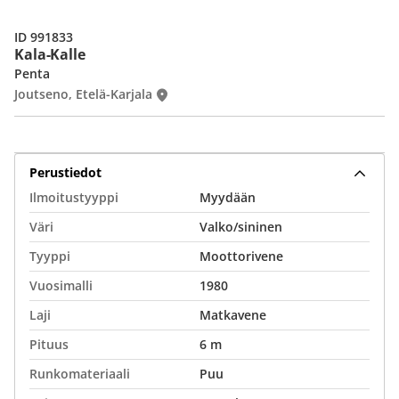
ID 991833
Kala-Kalle
Penta
Joutseno, Etelä-Karjala
Perustiedot
Ilmoitustyyppi
Myydään
Väri
Valko/sininen
Tyyppi
Moottorivene
Vuosimalli
1980
Laji
Matkavene
Pituus
6 m
Runkomateriaali
Puu