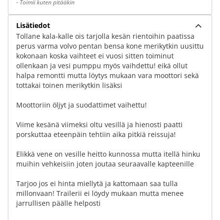
-
Toimii kuten pitääkin
Lisätiedot
Tollane kala-kalle ois tarjolla kesän rientoihin paatissa
perus varma volvo pentan bensa kone merikytkin uusittu
kokonaan koska vaihteet ei vuosi sitten toiminut
ollenkaan ja vesi pumppu myös vaihdettu! eikä ollut
halpa remontti mutta löytys mukaan vara moottori sekä
tottakai toinen merikytkin lisäksi
Moottoriin öljyt ja suodattimet vaihettu!
Viime kesänä viimeksi oltu vesillä ja hienosti paatti
porskuttaa eteenpäin tehtiin aika pitkiä reissuja!
Elikkä vene on vesille heitto kunnossa mutta itellä hinku
muihin vehkeisiin joten joutaa seuraavalle kapteenille
Tarjoo jos ei hinta miellytä ja kattomaan saa tulla
millonvaan! Trailerii ei löydy mukaan mutta menee
jarrullisen päälle helposti