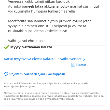
Veneessä kaikki toimii niikun kuuluukin
Aurinko paneeli lataa akkuja ja löytyy mankat sun muut
voi kuunnella humppaa lonkeron äärellä
Moottorilta saa lämmöt hyttiin putkien avulla joten
syksyllä ajaminen onnistuu helposti ja voi tossa
nukkuakkin jos laittaa keskelle levyn
Vaihtoja voi ehdottaa !
Myyty Nettivenen kautta
Katso myytävävä olevat Kala-Kalle vaihtoveneet
Tilastot
Ohjeita turvalliseen ajoneuvokauppaan
Yksityishenkilöiden välisessä kaupankäynnissä sovelletaan kauppalakia
kuluttajansuojalain sijaan.
Nettivene.com ei ota vastuuta myyjän antamien tietojen paikkansapitävyydestä.
Ilmoitetuissa tiedoissa saattaa olla myös tahattomia puutteita tai virheitä. Tieto on
siis sitova vasta kun myyjä on sen pyynnöstäsi vahvistanut.