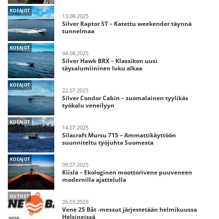
KOEAJOT
13.08.2025
Silver Raptor ST – Katettu weekender täynnä
tunnelmaa
KOEAJOT
04.08.2025
Silver Hawk BRX – Klassikon uusi
täysalumiininen luku alkaa
KOEAJOT
22.07.2025
Silver Condor Cabin – suomalainen tyylikäs
työkalu veneilyyn
KOEAJOT
14.07.2025
Silacraft Mursu 715 – Ammattikäyttöön
suunniteltu työjuhta Suomesta
KOEAJOT
09.07.2025
Kiisla – Ekologinen moottorivene puuveneen
modernilla ajattelulla
UUTISET
26.03.2025
Vene 25 Båt -messut järjestetään helmikuussa
Helsingissä