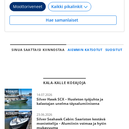
Moottoriveneet
Hae samanlaiset
SINUA SAATTAISI KIINNOSTAA
AIEMMIN KATSOTUT
SUOSITUT
KALA-KALLE KOEAJOJA
KOEAJOT
14.07.2026
Silver Hawk SCX – Huoleton työjuhta ja
kalastajan unelma täysalumiinisena
KOEAJOT
23.06.2026
Silver Seahawk Cabin: Saariston kestävä
moniottelija – Alumiinin voimaa ja hytin
mukavuutta