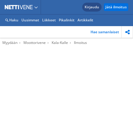
Kirjaudu
Jätä ilmoitus
Haku
Uusimmat
Liikkeet
Pikalinkit
Artikkelit
Hae samanlaiset
Myydään
Moottorivene
Kala-Kalle
Ilmoitus