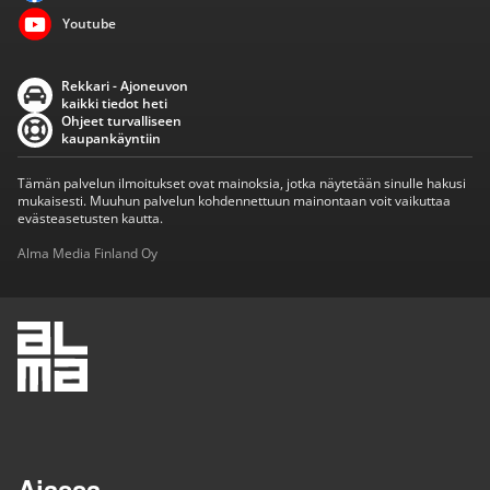
Youtube
Rekkari - Ajoneuvon
kaikki tiedot heti
Ohjeet turvalliseen
kaupankäyntiin
Tämän palvelun ilmoitukset ovat mainoksia, jotka näytetään sinulle hakusi
mukaisesti. Muuhun palvelun kohdennettuun mainontaan voit vaikuttaa
evästeasetusten kautta.
Alma Media Finland Oy