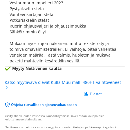
Vesipumpun impelleri 2023
Pystyakselin stefa
Vaihteensiirtäjän stefa
Potkuriakselin stefat
Ruorin ohjausvaijeri ja ohjaussimpukka
Sähkötrimmin öljyt
Mukaan myös rujon näköinen, mutta rekisteröity ja
toimiva omavalmistetraileri. Ei vaihtoja, pitää vähentää
veneiden määrää. Tästä valmis, huoleton ja mukava
paketti mahtaviin kesäretkiin vesillä.
Myyty Nettivenen kautta
Katso myytävävä olevat Kulla Muu malli 480HT vaihtoveneet
Tilastot
Ohjeita turvalliseen ajoneuvokauppaan
Yksityishenkilöiden välisessä kaupankäynnissä sovelletaan kauppalakia
kuluttajansuojalain sijaan.
Nettivene.com ei ota vastuuta myyjän antamien tietojen paikkansapitävyydestä.