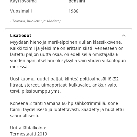
Käyttövoima
Bensiini
Vuosimalli
1986
-
Toimiva, huollettu ja säädetty
Lisätiedot
Myydään hieno ja merikelpoinen Kullan klassikkovene.
Kaikki toimii ja yleisilme on erittäin siisti. Veneeseen on
laitettu paljon uutta osaa, oli edellisellä omistajalla 6
vuoden ajan, itselläni oli syksyllä vain yhden viikonlopun
meressä.
Uusi kuomu, uudet patjat, kiinteä polttoainesäiliö (52
litraa), stereot, uimaportaat, kulkuvalot, ankkurivalo,
torvi, pilssipumppu yms.
Koneena 2-tahti Yamaha 60 hp sähkötrimmillä. Kone
toimii täydellisesti ja luotettavasti. Säädetty ja huollettu
säännöllisesti.
Uutta lähiaikoina:
Termostaatti 2019