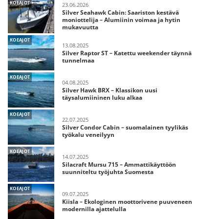
KOEAJOT
23.06.2026
Silver Seahawk Cabin: Saariston kestävä
moniottelija – Alumiinin voimaa ja hytin
mukavuutta
KOEAJOT
13.08.2025
Silver Raptor ST – Katettu weekender täynnä
tunnelmaa
KOEAJOT
04.08.2025
Silver Hawk BRX – Klassikon uusi
täysalumiininen luku alkaa
KOEAJOT
22.07.2025
Silver Condor Cabin – suomalainen tyylikäs
työkalu veneilyyn
KOEAJOT
14.07.2025
Silacraft Mursu 715 – Ammattikäyttöön
suunniteltu työjuhta Suomesta
KOEAJOT
09.07.2025
Kiisla – Ekologinen moottorivene puuveneen
modernilla ajattelulla