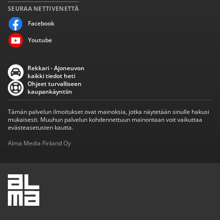
SEURAA NETTIVENETTÄ
Facebook
Youtube
Rekkari - Ajoneuvon
kaikki tiedot heti
Ohjeet turvalliseen
kaupankäyntiin
Tämän palvelun ilmoitukset ovat mainoksia, jotka näytetään sinulle hakusi
mukaisesti. Muuhun palvelun kohdennettuun mainontaan voit vaikuttaa
evästeasetusten kautta.
Alma Media Finland Oy