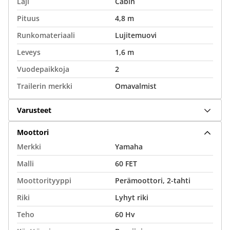
Laji
Cabin
Pituus
4,8 m
Runkomateriaali
Lujitemuovi
Leveys
1,6 m
Vuodepaikkoja
2
Trailerin merkki
Omavalmist
Varusteet
Moottori
Merkki
Yamaha
Malli
60 FET
Moottorityyppi
Perämoottori, 2-tahti
Riki
Lyhyt riki
Teho
60 Hv