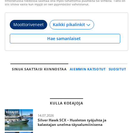
Ilmoitetuissa tiedoissa saattaa olla myös tahattomia puutteita tai virheitä. Tieto on
siis sitova vasta kun myyjä on sen pyynnöstäsi vahvistanut.
Moottoriveneet
Hae samanlaiset
SINUA SAATTAISI KIINNOSTAA
AIEMMIN KATSOTUT
SUOSITUT
KULLA KOEAJOJA
KOEAJOT
14.07.2026
Silver Hawk SCX – Huoleton työjuhta ja
kalastajan unelma täysalumiinisena