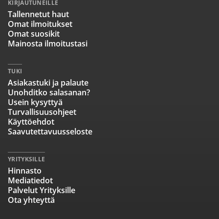
KIRJAUTUNEILLE
Tallennetut haut
Omat ilmoitukset
Omat suosikit
Mainosta ilmoitustasi
TUKI
Asiakastuki ja palaute
Unohditko salasanan?
Usein kysyttyä
Turvallisuusohjeet
Käyttöehdot
Saavutettavuusseloste
YRITYKSILLE
Hinnasto
Mediatiedot
Palvelut Yrityksille
Ota yhteyttä