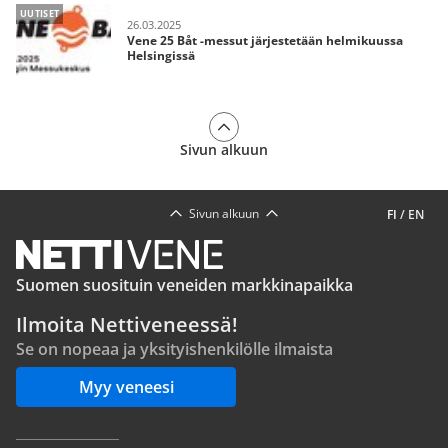
UUTISET
26.03.2025
Vene 25 Båt -messut järjestetään helmikuussa
Helsingissä
Sivun alkuun
Sivun alkuun
FI
/
EN
Suomen suosituin veneiden markkinapaikka
Ilmoita Nettiveneessä!
Se on nopeaa ja yksityishenkilölle ilmaista
Myy veneesi