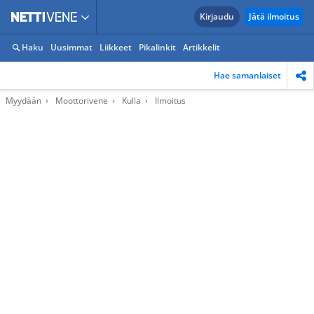
Kirjaudu
Jätä ilmoitus
Haku
Uusimmat
Liikkeet
Pikalinkit
Artikkelit
Hae samanlaiset
Myydään
Moottorivene
Kulla
Ilmoitus