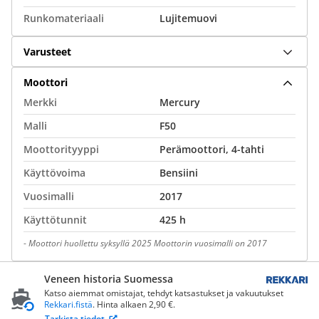
Runkomateriaali
Lujitemuovi
Varusteet
Moottori
Merkki
Mercury
Malli
F50
Moottorityyppi
Perämoottori, 4-tahti
Käyttövoima
Bensiini
Vuosimalli
2017
Käyttötunnit
425 h
-
Moottori huollettu syksyllä 2025 Moottorin vuosimalli on 2017
Veneen historia Suomessa
Katso aiemmat omistajat, tehdyt katsastukset ja vakuutukset
Rekkari.fistä
. Hinta alkaen 2,90 €.
Tarkista tiedot