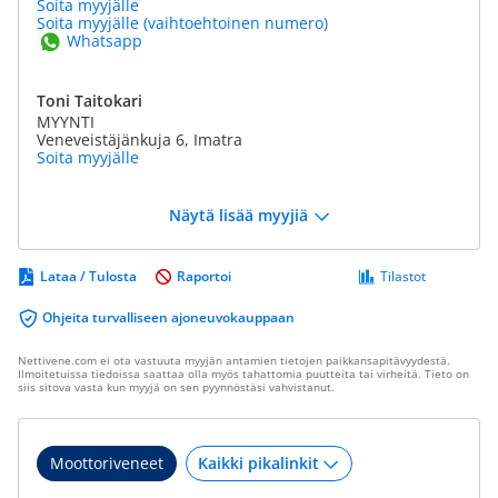
Soita myyjälle
Soita myyjälle (vaihtoehtoinen numero)
Whatsapp
Toni Taitokari
MYYNTI
Veneveistäjänkuja 6, Imatra
Soita myyjälle
Näytä lisää myyjiä
Lataa / Tulosta
Raportoi
Tilastot
Ohjeita turvalliseen ajoneuvokauppaan
Nettivene.com ei ota vastuuta myyjän antamien tietojen paikkansapitävyydestä.
Ilmoitetuissa tiedoissa saattaa olla myös tahattomia puutteita tai virheitä. Tieto on
siis sitova vasta kun myyjä on sen pyynnöstäsi vahvistanut.
Moottoriveneet