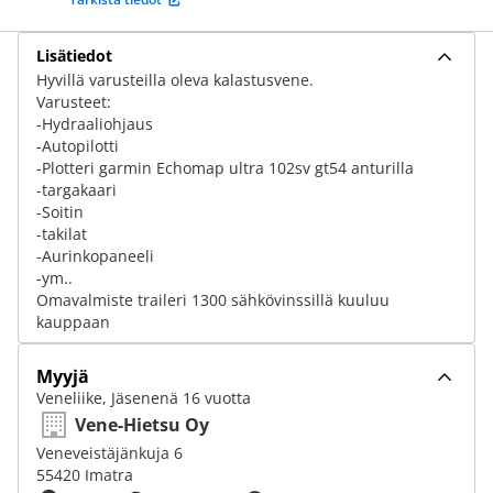
Lisätiedot
Hyvillä varusteilla oleva kalastusvene.
Varusteet:
-Hydraaliohjaus
-Autopilotti
-Plotteri garmin Echomap ultra 102sv gt54 anturilla
-targakaari
-Soitin
-takilat
-Aurinkopaneeli
-ym..
Omavalmiste traileri 1300 sähkövinssillä kuuluu
kauppaan
Myyjä
Veneliike, Jäsenenä 16 vuotta
Vene-Hietsu Oy
Veneveistäjänkuja 6
55420 Imatra