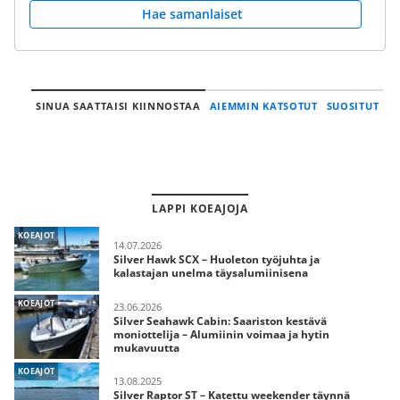
Hae samanlaiset
SINUA SAATTAISI KIINNOSTAA
AIEMMIN KATSOTUT
SUOSITUT
LAPPI KOEAJOJA
KOEAJOT
14.07.2026
Silver Hawk SCX – Huoleton työjuhta ja
kalastajan unelma täysalumiinisena
KOEAJOT
23.06.2026
Silver Seahawk Cabin: Saariston kestävä
moniottelija – Alumiinin voimaa ja hytin
mukavuutta
KOEAJOT
13.08.2025
Silver Raptor ST – Katettu weekender täynnä