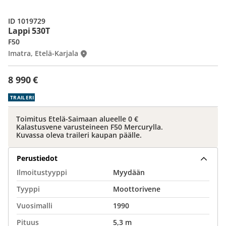
ID 1019729
Lappi 530T
F50
Imatra, Etelä-Karjala
8 990 €
TRAILERI
Toimitus Etelä-Saimaan alueelle 0 €
Kalastusvene varusteineen F50 Mercurylla.
Kuvassa oleva traileri kaupan päälle.
Perustiedot
Ilmoitustyyppi
Myydään
Tyyppi
Moottorivene
Vuosimalli
1990
Pituus
5,3 m