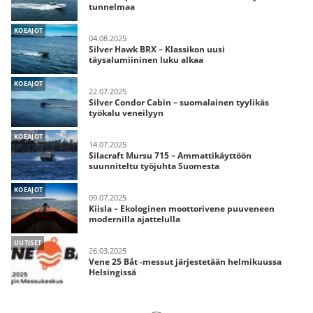
tunnelmaa
KOEAJOT
04.08.2025
Silver Hawk BRX – Klassikon uusi
täysalumiininen luku alkaa
KOEAJOT
22.07.2025
Silver Condor Cabin – suomalainen tyylikäs
työkalu veneilyyn
KOEAJOT
14.07.2025
Silacraft Mursu 715 – Ammattikäyttöön
suunniteltu työjuhta Suomesta
KOEAJOT
09.07.2025
Kiisla – Ekologinen moottorivene puuveneen
modernilla ajattelulla
UUTISET
26.03.2025
Vene 25 Båt -messut järjestetään helmikuussa
Helsingissä