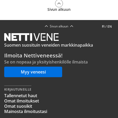
Sivun alkuun
Sivun alkuun
FI
/
EN
Suomen suosituin veneiden markkinapaikka
Ilmoita Nettiveneessä!
Se on nopeaa ja yksityishenkilölle ilmaista
Myy veneesi
KIRJAUTUNEILLE
Tallennetut haut
Omat ilmoitukset
Omat suosikit
Mainosta ilmoitustasi