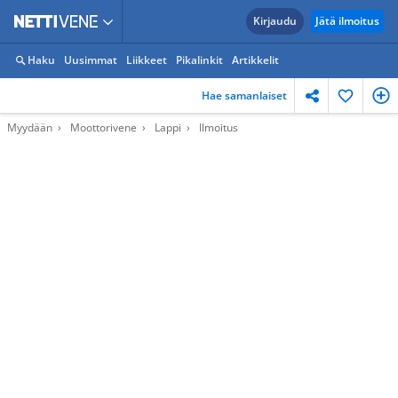
Kirjaudu
Jätä ilmoitus
Haku
Uusimmat
Liikkeet
Pikalinkit
Artikkelit
Hae samanlaiset
Myydään
Moottorivene
Lappi
Ilmoitus