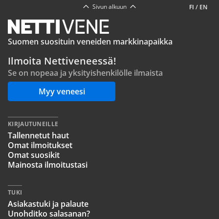
Sivun alkuun
FI
/
EN
Suomen suosituin veneiden markkinapaikka
Ilmoita Nettiveneessä!
Se on nopeaa ja yksityishenkilölle ilmaista
Myy veneesi
KIRJAUTUNEILLE
Tallennetut haut
Omat ilmoitukset
Omat suosikit
Mainosta ilmoitustasi
TUKI
Asiakastuki ja palaute
Unohditko salasanan?