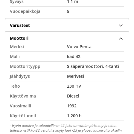
Syväys
1,1 m
Vuodepaikkoja
5
Varusteet
Moottori
Merkki
Volvo Penta
Malli
kad 42
Moottorityyppi
Sisäperämoottori, 4-tahti
Jäähdytys
Merivesi
Teho
230 Hv
Käyttövoima
Diesel
Vuosimalli
1992
Käyttötunnit
1 200 h
-
Hyvin toimiva ja taloudellinen 42 joka on vähän piristetty ja tehot
tallessa ristikko-22 vetolaite käyty läpi -23 ja yläosa laakeroitu akselin