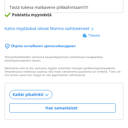
Tästä tukeva matkavene pilkkahintaan!!!!!
Poistettu myynnistä
Katso myytävävä olevat Marino vaihtoveneet
Tilastot
Ohjeita turvalliseen ajoneuvokauppaan
Yksityishenkilöiden välisessä kaupankäynnissä sovelletaan kauppalakia
kuluttajansuojalain sijaan.
Nettivene.com ei ota vastuuta myyjän antamien tietojen paikkansapitävyydestä.
Ilmoitetuissa tiedoissa saattaa olla myös tahattomia puutteita tai virheitä. Tieto on
siis sitova vasta kun myyjä on sen pyynnöstäsi vahvistanut.
Hae samanlaiset