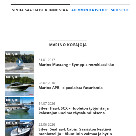
SINUA SAATTAISI KIINNOSTAA
AIEMMIN KATSOTUT
SUOSITUT
MARINO KOEAJOJA
KOEAJOT
31.01.2017
Marino Mustang – Symppis retroklassikko
KOEAJOT
28.07.2010
Marino APB - sipoolaista futurismia
KOEAJOT
14.07.2026
Silver Hawk SCX – Huoleton työjuhta ja
kalastajan unelma täysalumiinisena
KOEAJOT
23.06.2026
Silver Seahawk Cabin: Saariston kestävä
moniottelija – Alumiinin voimaa ja hytin