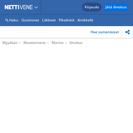
Kirjaudu
Jätä ilmoitus
Haku
Uusimmat
Liikkeet
Pikalinkit
Artikkelit
Hae samanlaiset
Myydään
Moottorivene
Marino
Ilmoitus