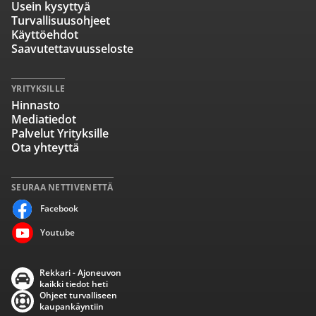
Usein kysyttyä
Turvallisuusohjeet
Käyttöehdot
Saavutettavuusseloste
YRITYKSILLE
Hinnasto
Mediatiedot
Palvelut Yrityksille
Ota yhteyttä
SEURAA NETTIVENETTÄ
Facebook
Youtube
Rekkari - Ajoneuvon
kaikki tiedot heti
Ohjeet turvalliseen
kaupankäyntiin