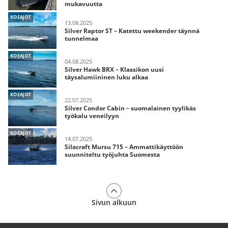
mukavuutta
KOEAJOT
13.08.2025
Silver Raptor ST – Katettu weekender täynnä
tunnelmaa
KOEAJOT
04.08.2025
Silver Hawk BRX – Klassikon uusi
täysalumiininen luku alkaa
KOEAJOT
22.07.2025
Silver Condor Cabin – suomalainen tyylikäs
työkalu veneilyyn
KOEAJOT
14.07.2025
Silacraft Mursu 715 – Ammattikäyttöön
suunniteltu työjuhta Suomesta
Sivun alkuun