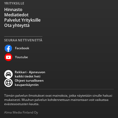
YRITYKSILLE
Hinnasto
Mediatiedot
Palvelut Yrityksille
Ota yhteyttä
SEURAA NETTIVENETTÄ
Facebook
Youtube
Rekkari - Ajoneuvon
kaikki tiedot heti
Ohjeet turvalliseen
kaupankäyntiin
Tämän palvelun ilmoitukset ovat mainoksia, jotka näytetään sinulle hakusi
mukaisesti. Muuhun palvelun kohdennettuun mainontaan voit vaikuttaa
evästeasetusten kautta.
Alma Media Finland Oy