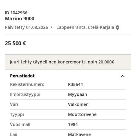
ID 1042966
Marino 9000
Päivitetty 01.08.2026
Lappeenranta, Etelä-Karjala
25 500 €
Juuri tehty täydellinen koneremontti noin 20.000€
Perustiedot
Rekisterinumero
R35644
Ilmoitustyyppi
Myydään
Väri
Valkoinen
Tyyppi
Moottorivene
Vuosimalli
1984
Laji
Matkavene