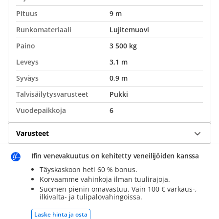
Pituus
9 m
Runkomateriaali
Lujitemuovi
Paino
3 500 kg
Leveys
3,1 m
Syväys
0,9 m
Talvisäilytysvarusteet
Pukki
Vuodepaikkoja
6
Varusteet
Ifin venevakuutus on kehitetty veneilijöiden kanssa
Täyskaskoon heti 60 % bonus.
Korvaamme vahinkoja ilman tuulirajoja.
Suomen pienin omavastuu. Vain 100 € varkaus-,
ilkivalta- ja tulipalovahingoissa.
Laske hinta ja osta