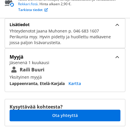
Rekkari.fistä
. Hinta alkaen 2,90 €.
Tarkista tiedot
Lisätiedot
Yhteydenotot Jaana Muhonen p. 046 683 1607
Perikunta myy. Hyvin pidetty ja huollettu matkavene
jossa paljon lisävarusteita.
Myyjä
Jäsenenä 1 kuukausi
Raili Buuri
Yksityinen myyjä
Lappeenranta, Etelä-Karjala
Kartta
Kysyttävää kohteesta?
Ota yhteyttä