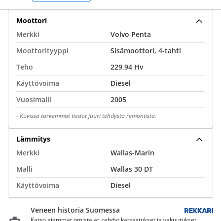
Moottori
Merkki
Volvo Penta
Moottorityyppi
Sisämoottori, 4-tahti
Teho
229,94 Hv
Käyttövoima
Diesel
Vuosimalli
2005
-
Kuvissa tarkemmat tiedot juuri tehdystä remontista.
Lämmitys
Merkki
Wallas-Marin
Malli
Wallas 30 DT
Käyttövoima
Diesel
Veneen historia Suomessa
Katso aiemmat omistajat, tehdyt katsastukset ja vakuutukset