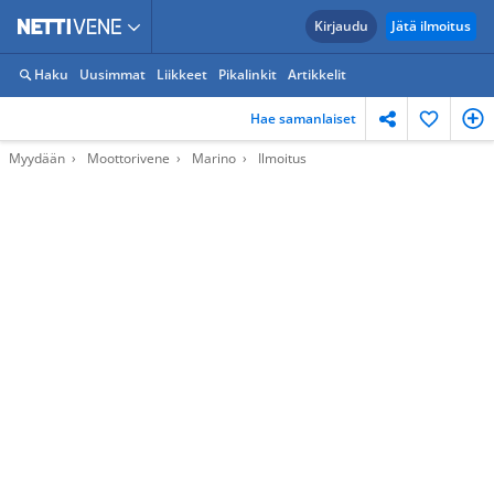
Kirjaudu
Jätä ilmoitus
Haku
Uusimmat
Liikkeet
Pikalinkit
Artikkelit
Hae samanlaiset
Myydään
Moottorivene
Marino
Ilmoitus