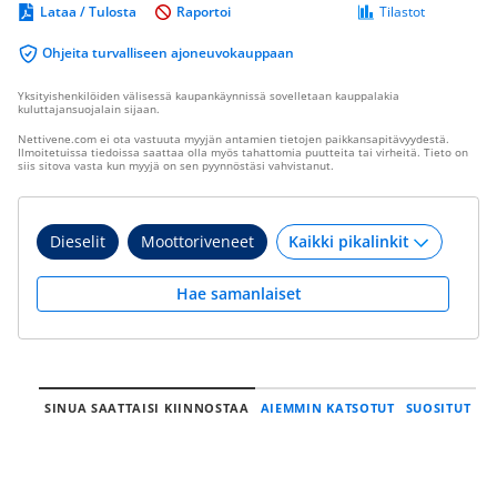
Lataa / Tulosta
Raportoi
Tilastot
Ohjeita turvalliseen ajoneuvokauppaan
Yksityishenkilöiden välisessä kaupankäynnissä sovelletaan kauppalakia
kuluttajansuojalain sijaan.
Nettivene.com ei ota vastuuta myyjän antamien tietojen paikkansapitävyydestä.
Ilmoitetuissa tiedoissa saattaa olla myös tahattomia puutteita tai virheitä. Tieto on
siis sitova vasta kun myyjä on sen pyynnöstäsi vahvistanut.
Dieselit
Moottoriveneet
Hae samanlaiset
SINUA SAATTAISI KIINNOSTAA
AIEMMIN KATSOTUT
SUOSITUT