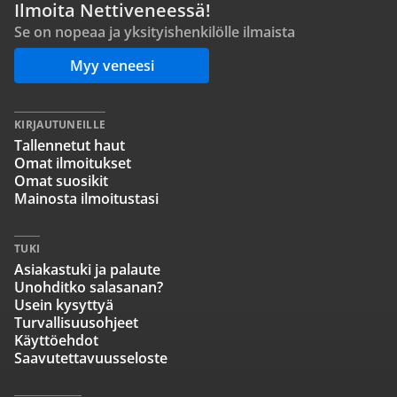
Ilmoita Nettiveneessä!
Se on nopeaa ja yksityishenkilölle ilmaista
Myy veneesi
KIRJAUTUNEILLE
Tallennetut haut
Omat ilmoitukset
Omat suosikit
Mainosta ilmoitustasi
TUKI
Asiakastuki ja palaute
Unohditko salasanan?
Usein kysyttyä
Turvallisuusohjeet
Käyttöehdot
Saavutettavuusseloste