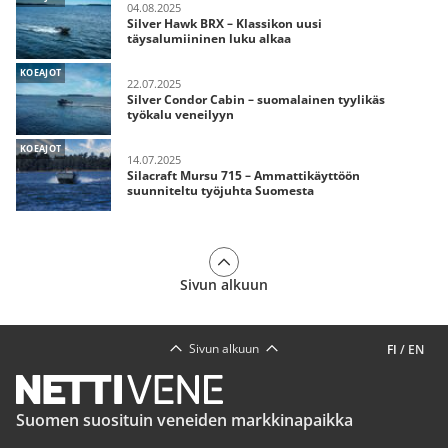
04.08.2025
Silver Hawk BRX – Klassikon uusi
täysalumiininen luku alkaa
KOEAJOT
22.07.2025
Silver Condor Cabin – suomalainen tyylikäs
työkalu veneilyyn
KOEAJOT
14.07.2025
Silacraft Mursu 715 – Ammattikäyttöön
suunniteltu työjuhta Suomesta
Sivun alkuun
Sivun alkuun
FI
/
EN
Suomen suosituin veneiden markkinapaikka