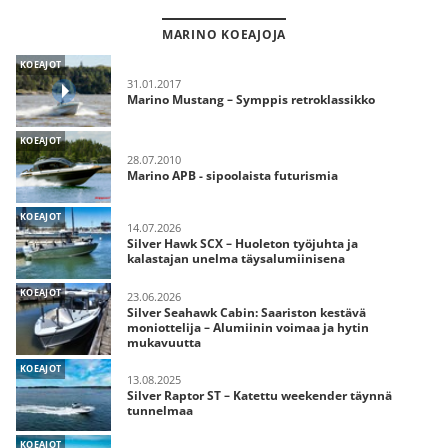
MARINO KOEAJOJA
KOEAJOT
31.01.2017
Marino Mustang – Symppis retroklassikko
KOEAJOT
28.07.2010
Marino APB - sipoolaista futurismia
KOEAJOT
14.07.2026
Silver Hawk SCX – Huoleton työjuhta ja
kalastajan unelma täysalumiinisena
KOEAJOT
23.06.2026
Silver Seahawk Cabin: Saariston kestävä
moniottelija – Alumiinin voimaa ja hytin
mukavuutta
KOEAJOT
13.08.2025
Silver Raptor ST – Katettu weekender täynnä
tunnelmaa
KOEAJOT