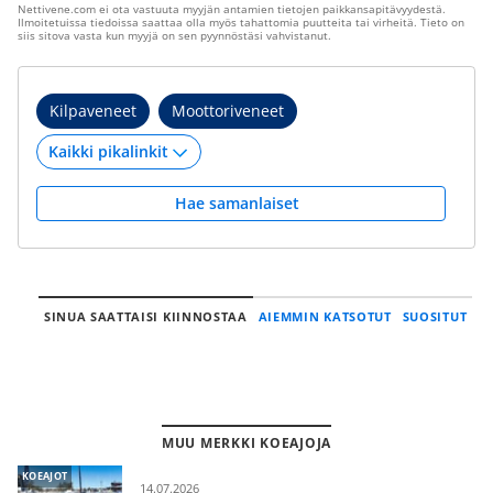
Nettivene.com ei ota vastuuta myyjän antamien tietojen paikkansapitävyydestä.
Ilmoitetuissa tiedoissa saattaa olla myös tahattomia puutteita tai virheitä. Tieto on
siis sitova vasta kun myyjä on sen pyynnöstäsi vahvistanut.
Kilpaveneet
Moottoriveneet
Hae samanlaiset
SINUA SAATTAISI KIINNOSTAA
AIEMMIN KATSOTUT
SUOSITUT
MUU MERKKI KOEAJOJA
KOEAJOT
14.07.2026