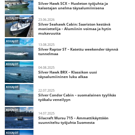
Silver Hawk SCX – Huoleton työjuhta ja
kalastajan unelma täysalumiinisena
KOEAJOT
23.06.2026
Silver Seahawk Cabin: Saariston kestävä
moniottelija – Alumiinin voimaa ja hytin
mukavuutta
KOEAJOT
13.08.2025
Silver Raptor ST – Katettu weekender täynnä
tunnelmaa
KOEAJOT
04.08.2025
Silver Hawk BRX – Klassikon uusi
täysalumiininen luku alkaa
KOEAJOT
22.07.2025
Silver Condor Cabin – suomalainen tyylikäs
työkalu veneilyyn
KOEAJOT
14.07.2025
Silacraft Mursu 715 – Ammattikäyttöön
suunniteltu työjuhta Suomesta
KOEAJOT