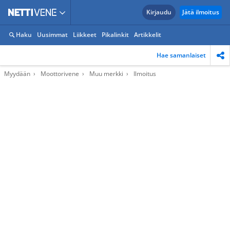
Kirjaudu
Jätä ilmoitus
Haku
Uusimmat
Liikkeet
Pikalinkit
Artikkelit
Hae samanlaiset
Myydään
Moottorivene
Muu merkki
Ilmoitus