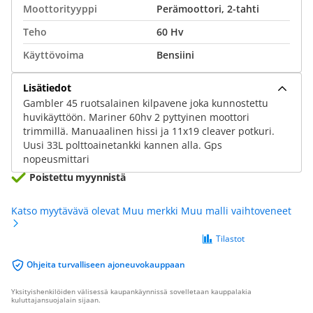
Moottorityyppi
Perämoottori, 2-tahti
Teho
60 Hv
Käyttövoima
Bensiini
Lisätiedot
Gambler 45 ruotsalainen kilpavene joka kunnostettu
huvikäyttöön. Mariner 60hv 2 pyttyinen moottori
trimmillä. Manuaalinen hissi ja 11x19 cleaver potkuri.
Uusi 33L polttoainetankki kannen alla. Gps
nopeusmittari
Poistettu myynnistä
Katso myytävävä olevat Muu merkki Muu malli vaihtoveneet
Tilastot
Ohjeita turvalliseen ajoneuvokauppaan
Yksityishenkilöiden välisessä kaupankäynnissä sovelletaan kauppalakia
kuluttajansuojalain sijaan.