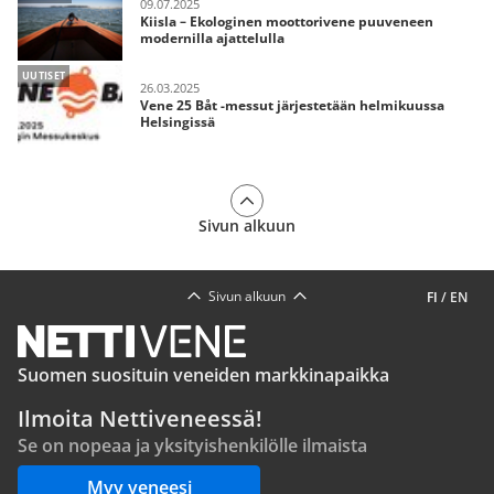
09.07.2025
Kiisla – Ekologinen moottorivene puuveneen
modernilla ajattelulla
UUTISET
26.03.2025
Vene 25 Båt -messut järjestetään helmikuussa
Helsingissä
Sivun alkuun
Sivun alkuun
FI
/
EN
Suomen suosituin veneiden markkinapaikka
Ilmoita Nettiveneessä!
Se on nopeaa ja yksityishenkilölle ilmaista
Myy veneesi