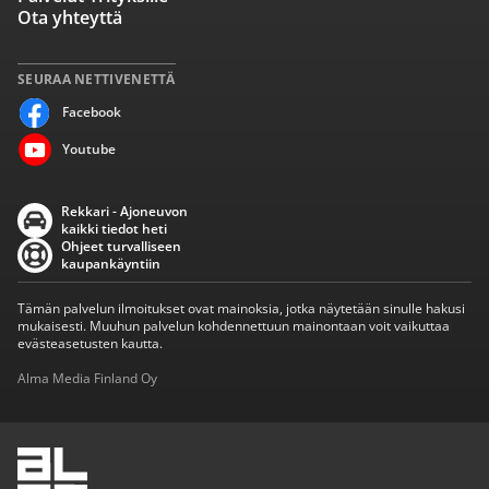
Ota yhteyttä
SEURAA NETTIVENETTÄ
Facebook
Youtube
Rekkari - Ajoneuvon
kaikki tiedot heti
Ohjeet turvalliseen
kaupankäyntiin
Tämän palvelun ilmoitukset ovat mainoksia, jotka näytetään sinulle hakusi
mukaisesti. Muuhun palvelun kohdennettuun mainontaan voit vaikuttaa
evästeasetusten kautta.
Alma Media Finland Oy