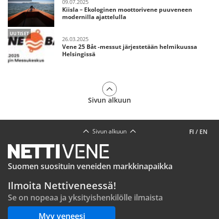
09.07.2025
Kiisla – Ekologinen moottorivene puuveneen
modernilla ajattelulla
UUTISET
26.03.2025
Vene 25 Båt -messut järjestetään helmikuussa
Helsingissä
Sivun alkuun
Sivun alkuun
FI
/
EN
Suomen suosituin veneiden markkinapaikka
Ilmoita Nettiveneessä!
Se on nopeaa ja yksityishenkilölle ilmaista
Myy veneesi