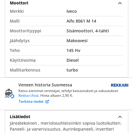
Moottori
Merkki
Iveco
Malli
Aifo 8061 M 14
Moottorityyppi
Sisämoottori, 4-tahti
Jäähdytys
Makeavesi
Teho
145 Hv
Käyttövoima
Diesel
Mallitarkennus
turbo
Veneen historia Suomessa
Katso aiemmat omistajat, tehdyt katsastukset ja vakuutukset
Rekkari.fistä
. Hinta alkaen 2,90 €.
Tarkista tiedot
Lisätiedot
Järeätekoinen , meriolosuhteisiinkin sopiva luotsikutteri.
Paneeli- ja vanerisisustus. Aurinkopaneeli, invertteri