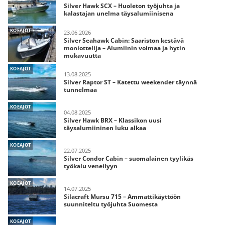
Silver Hawk SCX – Huoleton työjuhta ja
kalastajan unelma täysalumiinisena
KOEAJOT
23.06.2026
Silver Seahawk Cabin: Saariston kestävä
moniottelija – Alumiinin voimaa ja hytin
mukavuutta
KOEAJOT
13.08.2025
Silver Raptor ST – Katettu weekender täynnä
tunnelmaa
KOEAJOT
04.08.2025
Silver Hawk BRX – Klassikon uusi
täysalumiininen luku alkaa
KOEAJOT
22.07.2025
Silver Condor Cabin – suomalainen tyylikäs
työkalu veneilyyn
KOEAJOT
14.07.2025
Silacraft Mursu 715 – Ammattikäyttöön
suunniteltu työjuhta Suomesta
KOEAJOT