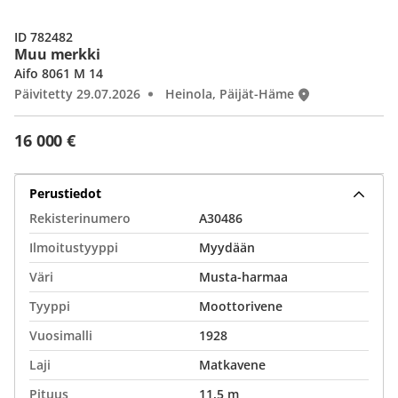
ID 782482
Muu merkki
Aifo 8061 M 14
Päivitetty 29.07.2026
Heinola, Päijät-Häme
16 000 €
Perustiedot
Rekisterinumero
A30486
Ilmoitustyyppi
Myydään
Väri
Musta-harmaa
Tyyppi
Moottorivene
Vuosimalli
1928
Laji
Matkavene
Pituus
11,5 m