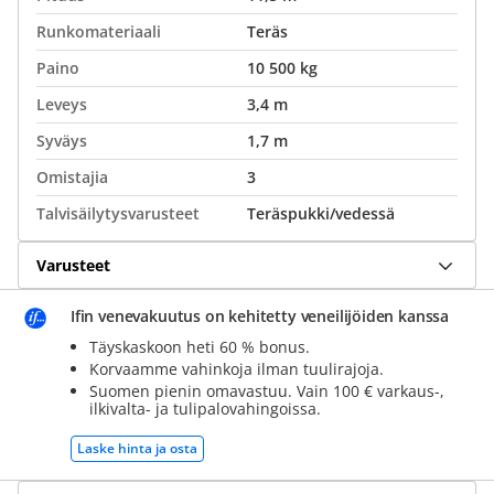
Runkomateriaali
Teräs
Paino
10 500 kg
Leveys
3,4 m
Syväys
1,7 m
Omistajia
3
Talvisäilytysvarusteet
Teräspukki/vedessä
Varusteet
Ifin venevakuutus on kehitetty veneilijöiden kanssa
Täyskaskoon heti 60 % bonus.
Korvaamme vahinkoja ilman tuulirajoja.
Suomen pienin omavastuu. Vain 100 € varkaus-,
ilkivalta- ja tulipalovahingoissa.
Laske hinta ja osta