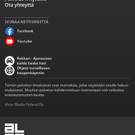
Ota yhteyttä
SEURAA NETTIVENETTÄ
Facebook
Youtube
Rekkari - Ajoneuvon
kaikki tiedot heti
Ohjeet turvalliseen
kaupankäyntiin
Tämän palvelun ilmoitukset ovat mainoksia, jotka näytetään sinulle hakusi
mukaisesti. Muuhun palvelun kohdennettuun mainontaan voit vaikuttaa
evästeasetusten kautta.
Alma Media Finland Oy