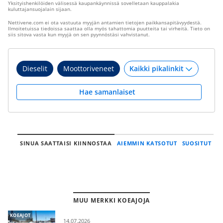
Yksityishenkilöiden välisessä kaupankäynnissä sovelletaan kauppalakia
kuluttajansuojalain sijaan.
Nettivene.com ei ota vastuuta myyjän antamien tietojen paikkansapitävyydestä.
Ilmoitetuissa tiedoissa saattaa olla myös tahattomia puutteita tai virheitä. Tieto on
siis sitova vasta kun myyjä on sen pyynnöstäsi vahvistanut.
Dieselit
Moottoriveneet
Hae samanlaiset
SINUA SAATTAISI KIINNOSTAA
AIEMMIN KATSOTUT
SUOSITUT
MUU MERKKI KOEAJOJA
KOEAJOT
14.07.2026