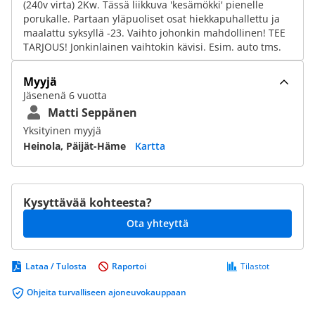
(240v virta) 2Kw. Tässä liikkuva 'kesämökki' pienelle
porukalle. Partaan yläpuoliset osat hiekkapuhallettu ja
maalattu syksyllä -23. Vaihto johonkin mahdollinen! TEE
TARJOUS! Jonkinlainen vaihtokin kävisi. Esim. auto tms.
Myyjä
Jäsenenä 6 vuotta
Matti Seppänen
Yksityinen myyjä
Heinola, Päijät-Häme
Kartta
Kysyttävää kohteesta?
Ota yhteyttä
Lataa / Tulosta
Raportoi
Tilastot
Ohjeita turvalliseen ajoneuvokauppaan