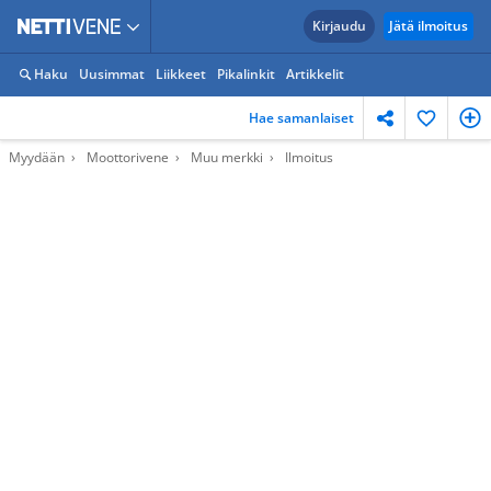
Kirjaudu
Jätä ilmoitus
Haku
Uusimmat
Liikkeet
Pikalinkit
Artikkelit
Hae samanlaiset
Myydään
Moottorivene
Muu merkki
Ilmoitus