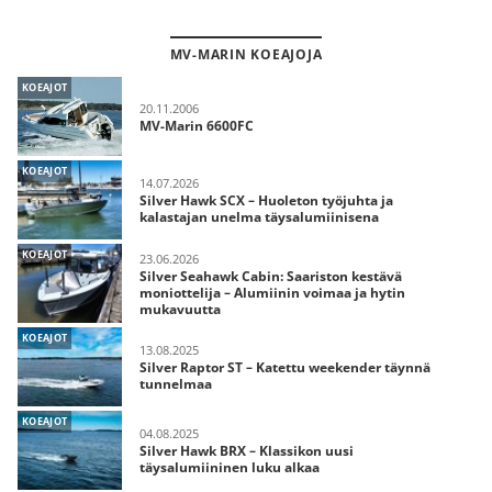
MV-MARIN KOEAJOJA
KOEAJOT
20.11.2006
MV-Marin 6600FC
KOEAJOT
14.07.2026
Silver Hawk SCX – Huoleton työjuhta ja
kalastajan unelma täysalumiinisena
KOEAJOT
23.06.2026
Silver Seahawk Cabin: Saariston kestävä
moniottelija – Alumiinin voimaa ja hytin
mukavuutta
KOEAJOT
13.08.2025
Silver Raptor ST – Katettu weekender täynnä
tunnelmaa
KOEAJOT
04.08.2025
Silver Hawk BRX – Klassikon uusi
täysalumiininen luku alkaa