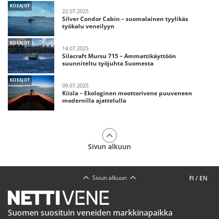
KOEAJOT
22.07.2025
Silver Condor Cabin – suomalainen tyylikäs
työkalu veneilyyn
KOEAJOT
14.07.2025
Silacraft Mursu 715 – Ammattikäyttöön
suunniteltu työjuhta Suomesta
KOEAJOT
09.07.2025
Kiisla – Ekologinen moottorivene puuveneen
modernilla ajattelulla
Sivun alkuun
Sivun alkuun
FI
/
EN
Suomen suosituin veneiden markkinapaikka