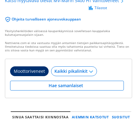
Katso myytävävä olevat MV-Marin 5400 HT vaihtoveneet
Tilastot
Ohjeita turvalliseen ajoneuvokauppaan
Yksityishenkilöiden välisessä kaupankäynnissä sovelletaan kauppalakia
kuluttajansuojalain sijaan.
Nettivene.com ei ota vastuuta myyjän antamien tietojen paikkansapitävyydestä.
Ilmoitetuissa tiedoissa saattaa olla myös tahattomia puutteita tai virheitä. Tieto on
siis sitova vasta kun myyjä on sen pyynnöstäsi vahvistanut.
Moottoriveneet
Hae samanlaiset
SINUA SAATTAISI KIINNOSTAA
AIEMMIN KATSOTUT
SUOSITUT