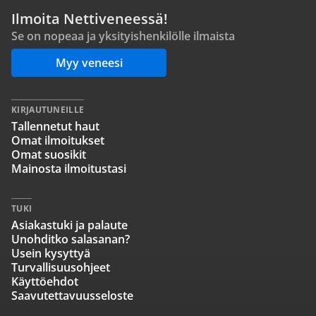
Ilmoita Nettiveneessä!
Se on nopeaa ja yksityishenkilölle ilmaista
Myy veneesi
KIRJAUTUNEILLE
Tallennetut haut
Omat ilmoitukset
Omat suosikit
Mainosta ilmoitustasi
TUKI
Asiakastuki ja palaute
Unohditko salasanan?
Usein kysyttyä
Turvallisuusohjeet
Käyttöehdot
Saavutettavuusseloste