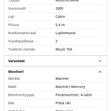
Tyyppi
Moottorivene
Vuosimalli
2005
Laji
Cabin
Pituus
5,4 m
Runkomateriaali
Lujitemuovi
Vuodepaikkoja
2
Trailerin merkki
Muuli 750
Varusteet
Moottori
Merkki
Mariner
Malli
Mariner/ Mercury
Moottorityyppi
Perämoottori, 4-tahti
Riki
Pitkä riki