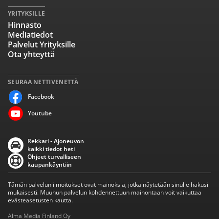
YRITYKSILLE
Hinnasto
Mediatiedot
Palvelut Yrityksille
Ota yhteyttä
SEURAA NETTIVENETTÄ
Facebook
Youtube
Rekkari - Ajoneuvon
kaikki tiedot heti
Ohjeet turvalliseen
kaupankäyntiin
Tämän palvelun ilmoitukset ovat mainoksia, jotka näytetään sinulle hakusi
mukaisesti. Muuhun palvelun kohdennettuun mainontaan voit vaikuttaa
evästeasetusten kautta.
Alma Media Finland Oy