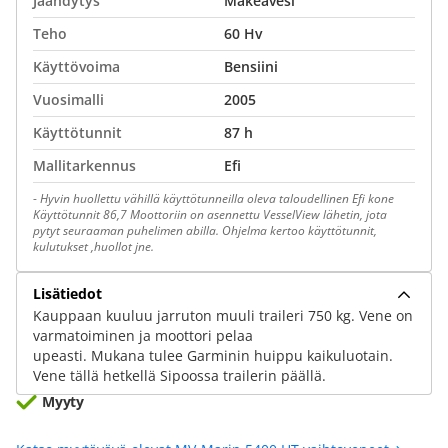
Jäähdytys
Makeavesi
Teho
60 Hv
Käyttövoima
Bensiini
Vuosimalli
2005
Käyttötunnit
87 h
Mallitarkennus
Efi
-
Hyvin huollettu vähillä käyttötunneilla oleva taloudellinen Efi kone
Käyttötunnit 86,7 Moottoriin on asennettu VesselView lähetin, jota
pytyt seuraaman puhelimen abilla. Ohjelma kertoo käyttötunnit,
kulutukset ,huollot jne.
Lisätiedot
Kauppaan kuuluu jarruton muuli traileri 750 kg. Vene on
varmatoiminen ja moottori pelaa
upeasti. Mukana tulee Garminin huippu kaikuluotain.
Vene tällä hetkellä Sipoossa trailerin päällä.
Myyty