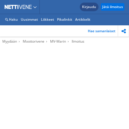
Kirjaudu
Jätä ilmoitus
Haku
Uusimmat
Liikkeet
Pikalinkit
Artikkelit
Hae samanlaiset
Myydään
Moottorivene
MV-Marin
Ilmoitus