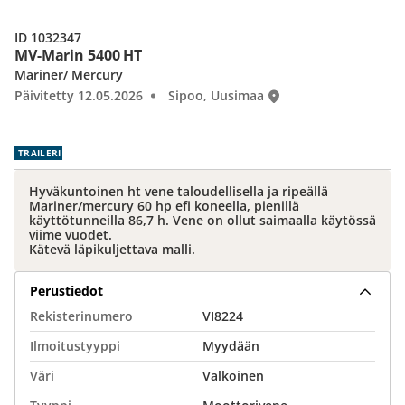
ID 1032347
MV-Marin 5400 HT
Mariner/ Mercury
Päivitetty 12.05.2026
Sipoo, Uusimaa
TRAILERI
Hyväkuntoinen ht vene taloudellisella ja ripeällä
Mariner/mercury 60 hp efi koneella, pienillä
käyttötunneilla 86,7 h. Vene on ollut saimaalla käytössä
viime vuodet.
Kätevä läpikuljettava malli.
Perustiedot
Rekisterinumero
VI8224
Ilmoitustyyppi
Myydään
Väri
Valkoinen