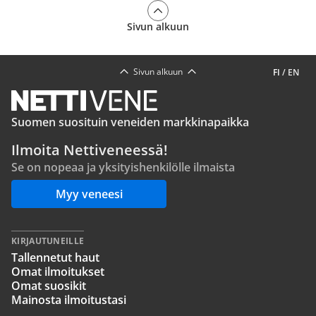
Sivun alkuun
Sivun alkuun
FI
/
EN
Suomen suosituin veneiden markkinapaikka
Ilmoita Nettiveneessä!
Se on nopeaa ja yksityishenkilölle ilmaista
Myy veneesi
KIRJAUTUNEILLE
Tallennetut haut
Omat ilmoitukset
Omat suosikit
Mainosta ilmoitustasi