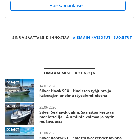
Hae samanlaiset
SINUA SAATTAISI KIINNOSTAA
AIEMMIN KATSOTUT
SUOSITUT
OMAVALMISTE KOEAJOJA
KOEAJOT
14.07.2026
Silver Hawk SCX – Huoleton työjuhta ja
kalastajan unelma täysalumiinisena
KOEAJOT
23.06.2026
Silver Seahawk Cabin: Saariston kestävä
moniottelija – Alumiinin voimaa ja hytin
mukavuutta
KOEAJOT
13.08.2025
Silver Raptor ST – Katettu weekender täynnä