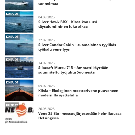
tunnelmaa
KOEAJOT
04.08.2025
Silver Hawk BRX – Klassikon uusi
täysalumiininen luku alkaa
KOEAJOT
22.07.2025
Silver Condor Cabin – suomalainen tyylikäs
työkalu veneilyyn
KOEAJOT
14.07.2025
Silacraft Mursu 715 – Ammattikäyttöön
suunniteltu työjuhta Suomesta
KOEAJOT
09.07.2025
Kiisla – Ekologinen moottorivene puuveneen
modernilla ajattelulla
UUTISET
26.03.2025
Vene 25 Båt -messut järjestetään helmikuussa
Helsingissä