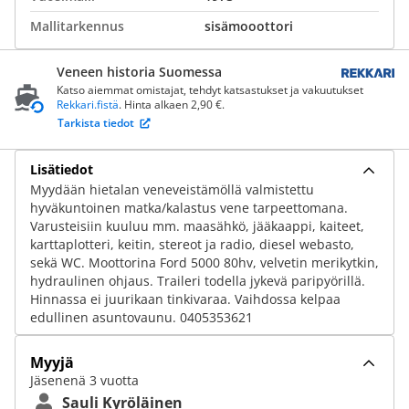
Mallitarkennus
sisämooottori
Veneen historia Suomessa
Katso aiemmat omistajat, tehdyt katsastukset ja vakuutukset
Rekkari.fistä
. Hinta alkaen 2,90 €.
Tarkista tiedot
Lisätiedot
Myydään hietalan veneveistämöllä valmistettu
hyväkuntoinen matka/kalastus vene tarpeettomana.
Varusteisiin kuuluu mm. maasähkö, jääkaappi, kaiteet,
karttaplotteri, keitin, stereot ja radio, diesel webasto,
sekä WC. Moottorina Ford 5000 80hv, velvetin merikytkin,
hydraulinen ohjaus. Traileri todella jykevä paripyörillä.
Hinnassa ei juurikaan tinkivaraa. Vaihdossa kelpaa
edullinen asuntovaunu. 0405353621
Myyjä
Jäsenenä 3 vuotta
Sauli Kyröläinen