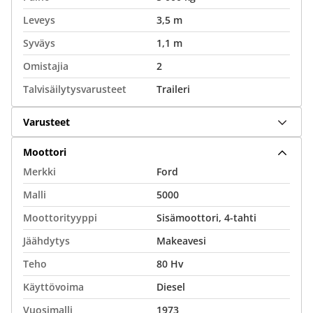
Leveys
3,5 m
Syväys
1,1 m
Omistajia
2
Talvisäilytysvarusteet
Traileri
Varusteet
Moottori
Merkki
Ford
Malli
5000
Moottorityyppi
Sisämoottori, 4-tahti
Jäähdytys
Makeavesi
Teho
80 Hv
Käyttövoima
Diesel
Vuosimalli
1973