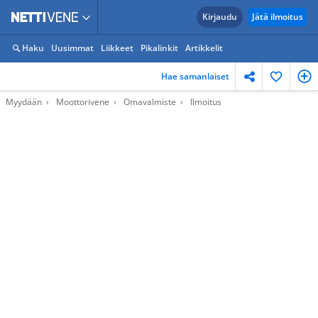
Kirjaudu
Jätä ilmoitus
Haku
Uusimmat
Liikkeet
Pikalinkit
Artikkelit
Hae samanlaiset
Myydään
Moottorivene
Omavalmiste
Ilmoitus