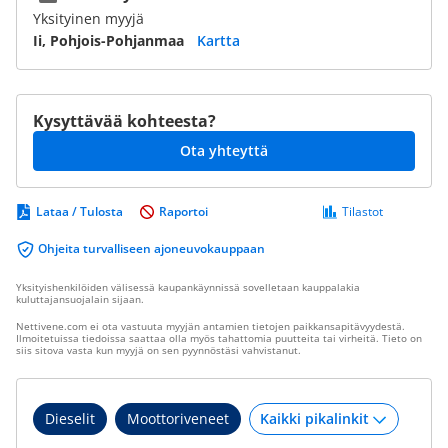
Yksityinen myyjä
Ii, Pohjois-Pohjanmaa
Kartta
Kysyttävää kohteesta?
Ota yhteyttä
Lataa / Tulosta
Raportoi
Tilastot
Ohjeita turvalliseen ajoneuvokauppaan
Yksityishenkilöiden välisessä kaupankäynnissä sovelletaan kauppalakia
kuluttajansuojalain sijaan.
Nettivene.com ei ota vastuuta myyjän antamien tietojen paikkansapitävyydestä.
Ilmoitetuissa tiedoissa saattaa olla myös tahattomia puutteita tai virheitä. Tieto on
siis sitova vasta kun myyjä on sen pyynnöstäsi vahvistanut.
Dieselit
Moottoriveneet