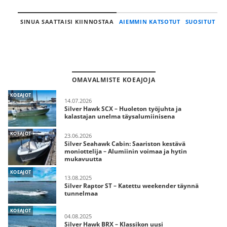
SINUA SAATTAISI KIINNOSTAA
AIEMMIN KATSOTUT
SUOSITUT
OMAVALMISTE KOEAJOJA
KOEAJOT
14.07.2026
Silver Hawk SCX – Huoleton työjuhta ja
kalastajan unelma täysalumiinisena
KOEAJOT
23.06.2026
Silver Seahawk Cabin: Saariston kestävä
moniottelija – Alumiinin voimaa ja hytin
mukavuutta
KOEAJOT
13.08.2025
Silver Raptor ST – Katettu weekender täynnä
tunnelmaa
KOEAJOT
04.08.2025
Silver Hawk BRX – Klassikon uusi