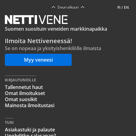
Sivun alkuun
FI
/
EN
Suomen suosituin veneiden markkinapaikka
Ilmoita Nettiveneessä!
Se on nopeaa ja yksityishenkilölle ilmaista
Myy veneesi
KIRJAUTUNEILLE
Tallennetut haut
Omat ilmoitukset
Omat suosikit
Mainosta ilmoitustasi
TUKI
Asiakastuki ja palaute
Unohditko salasanan?