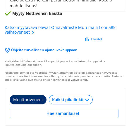
mahdollisuus!
Myyty Nettivenen kautta
Katso myytävävä olevat Omavalmiste Muu malli Lohi 585
vaihtoveneet
Tilastot
Ohjeita turvalliseen ajoneuvokauppaan
Yksityishenkilöiden välisessä kaupankäynnissä sovelletaan kauppalakia
kuluttajansuojalain sijaan.
Nettivene.com ei ota vastuuta myyjän antamien tietojen paikkansapitävyydestä.
Ilmoitetuissa tiedoissa saattaa olla myös tahattomia puutteita tai virheitä. Tieto on
siis sitova vasta kun myyjä on sen pyynnöstäsi vahvistanut.
Moottoriveneet
Hae samanlaiset