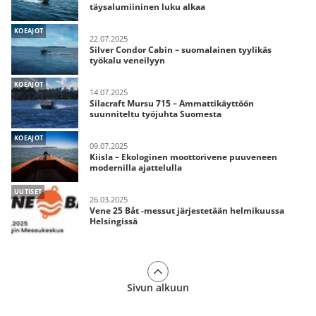
täysalumiininen luku alkaa
KOEAJOT
22.07.2025
Silver Condor Cabin – suomalainen tyylikäs
työkalu veneilyyn
KOEAJOT
14.07.2025
Silacraft Mursu 715 – Ammattikäyttöön
suunniteltu työjuhta Suomesta
KOEAJOT
09.07.2025
Kiisla – Ekologinen moottorivene puuveneen
modernilla ajattelulla
UUTISET
26.03.2025
Vene 25 Båt -messut järjestetään helmikuussa
Helsingissä
Sivun alkuun