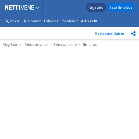
Kirjaudu
Jätä ilmoitus
Haku
Uusimmat
Liikkeet
Pikalinkit
Artikkelit
Hae samanlaiset
Myydään
Moottorivene
Omavalmiste
Ilmoitus