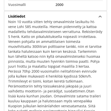
Vuosimalli
2000
Lisätiedot
Noin 10 vuotta sitten tehty omavalmiste lasikuitu ht-
vene Lohi 585 muoteilla. Hieman pidennetty ja kattoa
madallettu tehdasvalmisteiseen verrattuna. Rekisteröidy
5 henk. Katto on pikalukituksella nopeasti irrotettava.
Veneen pohjalla on ammattilaisen toimesta
muovihitsattu 300litran polttoaine tankki, niin ei tarvitse
tankata halutessaan kuin kerran kesässä. Tarkemmin
kun läheltä katsoo niin kyllä omavalmisteiseksi huomaa
pinnoista, mutta muuten hyvinkin toimiva paatti. Pohja
juuri hiottu ja maalattu topgoat maalilla 3 kertaa.
Perässä 70hp 2000 vuosimallin nelitahtinen evinrude
jolla kulkee mukavasti 4 henkilöä kyydissä 50km/h.
Trimmilevyt ei toimi, koitan keretä tutkimaan.
Perämoottoriin tehty toissakesänä jakopää ja juuri
vaihdettu moottorin- ja peräöljyt, suodattimen.Otan
lisää kuvia kunhan joudan. Omavalmiste satama traileri
kuuluu kauppaan ja halutessaan myös venepaikka
Kuopion Julkulan keinänlahden venesatamasta. Siitä
koko paketti melkein perämoottorin hinnalla! Koeajo