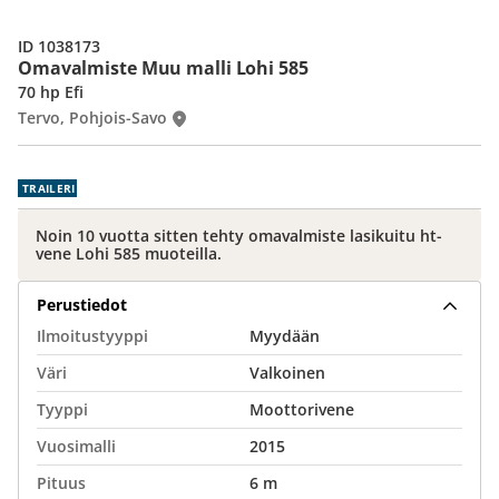
ID 1038173
Omavalmiste Muu malli Lohi 585
70 hp Efi
Tervo, Pohjois-Savo
TRAILERI
Noin 10 vuotta sitten tehty omavalmiste lasikuitu ht-
vene Lohi 585 muoteilla.
Perustiedot
Ilmoitustyyppi
Myydään
Väri
Valkoinen
Tyyppi
Moottorivene
Vuosimalli
2015
Pituus
6 m