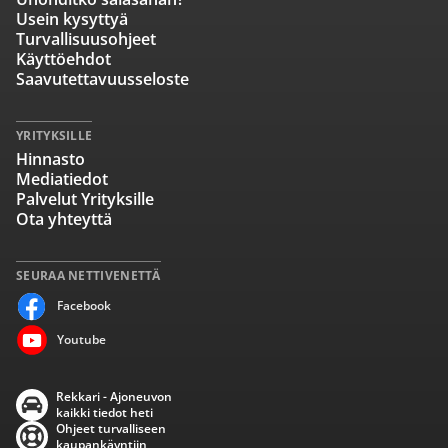
Usein kysyttyä
Turvallisuusohjeet
Käyttöehdot
Saavutettavuusseloste
YRITYKSILLE
Hinnasto
Mediatiedot
Palvelut Yrityksille
Ota yhteyttä
SEURAA NETTIVENETTÄ
Facebook
Youtube
Rekkari - Ajoneuvon
kaikki tiedot heti
Ohjeet turvalliseen
kaupankäyntiin