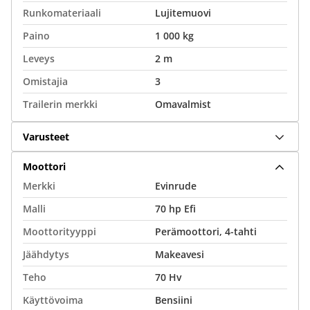
Runkomateriaali
Lujitemuovi
Paino
1 000 kg
Leveys
2 m
Omistajia
3
Trailerin merkki
Omavalmist
Varusteet
Moottori
Merkki
Evinrude
Malli
70 hp Efi
Moottorityyppi
Perämoottori, 4-tahti
Jäähdytys
Makeavesi
Teho
70 Hv
Käyttövoima
Bensiini