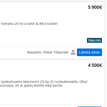
5 900€
 Yamaha 20 hv 4-tahti & AKU-traileri
TRAILERI
Maalahti, Petter Tilljander
Lähetä viesti
4 500€
lasikuituvene Marinerin 20 hp 2t ruiskukoneella. Ollut
nnossa, eli ei ajettu kivillle eikä karille.