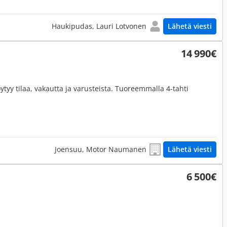
Haukipudas, Lauri Lotvonen
Lähetä viesti
14 990€
Löytyy tilaa, vakautta ja varusteista. Tuoreemmalla 4-tahti
Joensuu, Motor Naumanen
Lähetä viesti
6 500€