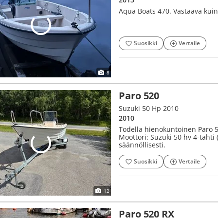
Aqua Boats 470. Vastaava kuin 
Suosikki
Vertaile
8
Paro 520
Suzuki 50 Hp 2010
2010
Todella hienokuntoinen Paro 5
Moottori: Suzuki 50 hv 4-tahti 
säännöllisesti.
Suosikki
Vertaile
12
Paro 520 RX