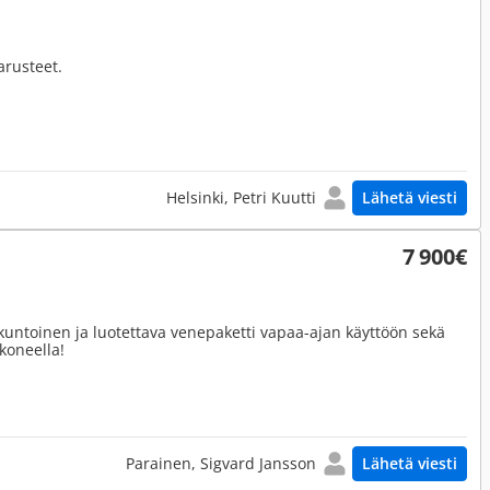
arusteet.
Helsinki, Petri Kuutti
Lähetä viesti
7 900€
ntoinen ja luotettava venepaketti vapaa-ajan käyttöön sekä
koneella!
Parainen, Sigvard Jansson
Lähetä viesti