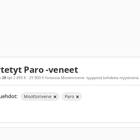
tetyt Paro -veneet
ä
28
kpl 2 495 € - 25 900 € hintaista Moottorivene -tyyppistä kohdetta myytävänä. S
uehdot:
Moottorivene
Paro