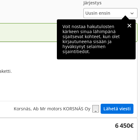
Järjestys
Voit nostaa hakutulosten
kärkeen sinua lähimpänä
sijaitsevat kohteet, kun olet
kirjautuneena sisään ja
hyväksynyt selaimen
7 900€
sijaintitiedot.
ketti.
Korsnäs, Ab Mr motors KORSNÄS Oy
Lähetä viesti
6 450€