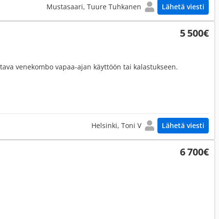
Mustasaari, Tuure Tuhkanen
Lähetä viesti
5 500€
ettava venekombo vapaa-ajan käyttöön tai kalastukseen.
Helsinki, Toni V
Lähetä viesti
6 700€