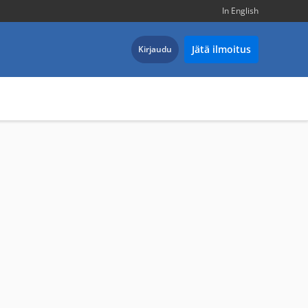
In English
Jätä ilmoitus
Kirjaudu