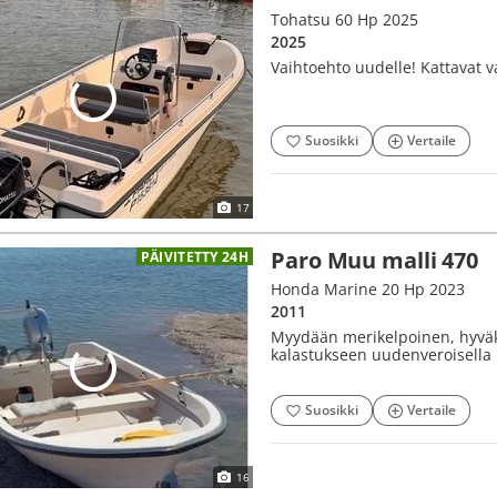
Tohatsu 60 Hp 2025
2025
Vaihtoehto uudelle! Kattavat v
Suosikki
Vertaile
17
Paro Muu malli 470
PÄIVITETTY 24H
Honda Marine 20 Hp 2023
2011
Myydään merikelpoinen, hyväku
kalastukseen uudenveroisella 
Suosikki
Vertaile
16