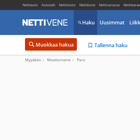
Nettiauto
Autotalli
Nettimoto
Nettikone
Nettivaraosa
Nettikara
Haku
Uusimmat
Liik
Muokkaa hakua
Tallenna haku
Myydään
Moottorivene
Paro