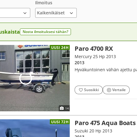
Ilmoitus
uskaista
Nosta ilmoituksesi tähän?
Paro 4700 RX
UUSI 24H
Mercury 25 Hp 2013
2013
Hyväkuntoinen vähän ajettu pa
Suosikki
Vertaile
14
Paro 475 Aqua Boats
UUSI 72H
Suzuki 20 Hp 2013
2013