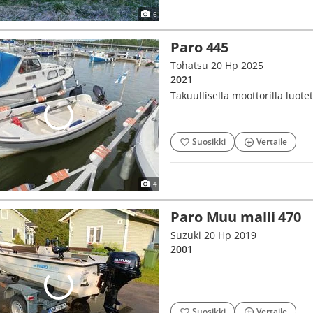
6
Paro 445
Tohatsu 20 Hp 2025
2021
Takuullisella moottorilla luot
Suosikki
Vertaile
4
Paro Muu malli 470
Suzuki 20 Hp 2019
2001
Suosikki
Vertaile