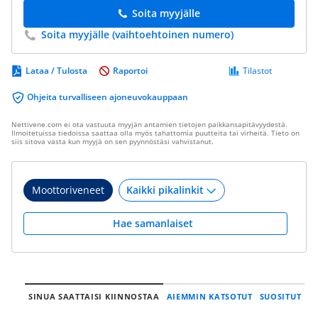
Soita myyjälle
Soita myyjälle (vaihtoehtoinen numero)
Lataa / Tulosta
Raportoi
Tilastot
Ohjeita turvalliseen ajoneuvokauppaan
Nettivene.com ei ota vastuuta myyjän antamien tietojen paikkansapitävyydestä.
Ilmoitetuissa tiedoissa saattaa olla myös tahattomia puutteita tai virheitä. Tieto on
siis sitova vasta kun myyjä on sen pyynnöstäsi vahvistanut.
Moottoriveneet
Hae samanlaiset
SINUA SAATTAISI KIINNOSTAA
AIEMMIN KATSOTUT
SUOSITUT