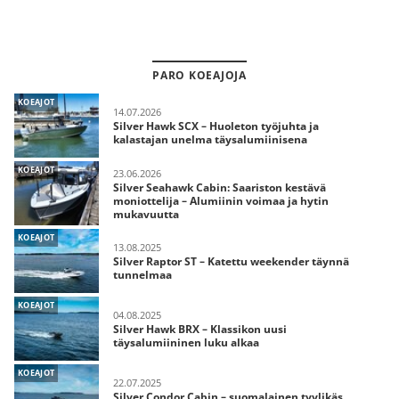
PARO KOEAJOJA
KOEAJOT
14.07.2026
Silver Hawk SCX – Huoleton työjuhta ja
kalastajan unelma täysalumiinisena
KOEAJOT
23.06.2026
Silver Seahawk Cabin: Saariston kestävä
moniottelija – Alumiinin voimaa ja hytin
mukavuutta
KOEAJOT
13.08.2025
Silver Raptor ST – Katettu weekender täynnä
tunnelmaa
KOEAJOT
04.08.2025
Silver Hawk BRX – Klassikon uusi
täysalumiininen luku alkaa
KOEAJOT
22.07.2025
Silver Condor Cabin – suomalainen tyylikäs