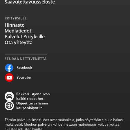
Saavutettavuusseloste
YRITYKSILLE
Hinnasto
Mediatiedot
Palvelut Yrityksille
Ota yhteyttä
SEURAA NETTIVENETTÄ
Facebook
Youtube
Rekkari - Ajoneuvon
kaikki tiedot heti
Ohjeet turvalliseen
kaupankäyntiin
Tämän palvelun ilmoitukset ovat mainoksia, jotka näytetään sinulle hakusi
mukaisesti. Muuhun palvelun kohdennettuun mainontaan voit vaikuttaa
evästeasetusten kautta.