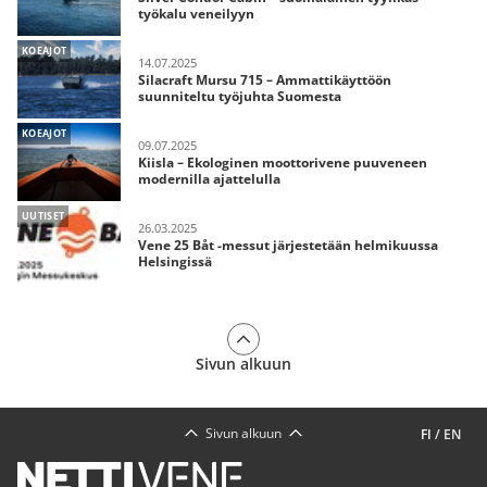
työkalu veneilyyn
KOEAJOT
14.07.2025
Silacraft Mursu 715 – Ammattikäyttöön
suunniteltu työjuhta Suomesta
KOEAJOT
09.07.2025
Kiisla – Ekologinen moottorivene puuveneen
modernilla ajattelulla
UUTISET
26.03.2025
Vene 25 Båt -messut järjestetään helmikuussa
Helsingissä
Sivun alkuun
Sivun alkuun
FI
/
EN