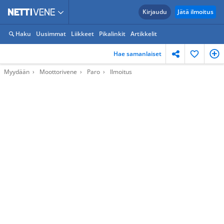
Kirjaudu
Jätä ilmoitus
Haku
Uusimmat
Liikkeet
Pikalinkit
Artikkelit
Hae samanlaiset
Myydään
Moottorivene
Paro
Ilmoitus