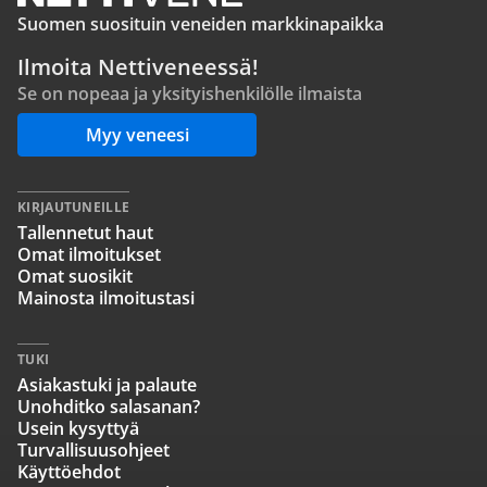
Suomen suosituin veneiden markkinapaikka
Ilmoita Nettiveneessä!
Se on nopeaa ja yksityishenkilölle ilmaista
Myy veneesi
KIRJAUTUNEILLE
Tallennetut haut
Omat ilmoitukset
Omat suosikit
Mainosta ilmoitustasi
TUKI
Asiakastuki ja palaute
Unohditko salasanan?
Usein kysyttyä
Turvallisuusohjeet
Käyttöehdot