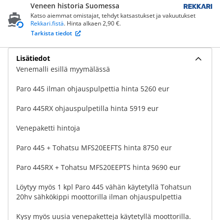
Veneen historia Suomessa
Katso aiemmat omistajat, tehdyt katsastukset ja vakuutukset
Rekkari.fistä
. Hinta alkaen 2,90 €.
Tarkista tiedot
Lisätiedot
Venemalli esillä myymälässä
Paro 445 ilman ohjauspulpettia hinta 5260 eur
Paro 445RX ohjauspulpetilla hinta 5919 eur
Venepaketti hintoja
Paro 445 + Tohatsu MFS20EEFTS hinta 8750 eur
Paro 445RX + Tohatsu MFS20EEPTS hinta 9690 eur
Löytyy myös 1 kpl Paro 445 vähän käytetyllä Tohatsun
20hv sähkökippi moottorilla ilman ohjauspulpettia
Kysy myös uusia venepaketteja käytetyllä moottorilla.