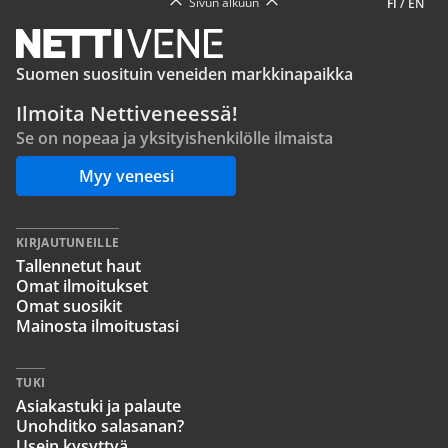
Sivun alkuun
FI
/
EN
Suomen suosituin veneiden markkinapaikka
Ilmoita Nettiveneessä!
Se on nopeaa ja yksityishenkilölle ilmaista
Myy veneesi
KIRJAUTUNEILLE
Tallennetut haut
Omat ilmoitukset
Omat suosikit
Mainosta ilmoitustasi
TUKI
Asiakastuki ja palaute
Unohditko salasanan?
Usein kysyttyä