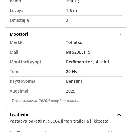
Paino
190 kg
Leveys
1,6 m
Omistajia
2
Moottori
Merkki
Tohatsu
Malli
MFS20EEFTS
Moottorityyppi
Perämoottori, 4-tahti
Teho
20 Hv
Käyttövoima
Bensiini
Vuosimalli
2025
-
Takuu voimassa. 2026.4 tehty kausihuolto.
Lisätiedot
Vastaava paketti n. 9000€ ilman traileria liikkeestä.