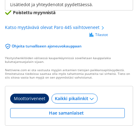
Lisätiedot ja yhteydenotot pyydettäessä.
Poistettu myynnistä
Katso myytävävä olevat Paro 445 vaihtoveneet
Tilastot
Ohjeita turvalliseen ajoneuvokauppaan
Yksityishenkilöiden välisessä kaupankäynnissä sovelletaan kauppalakia
kuluttajansuojalain sijaan.
Nettivene.com ei ota vastuuta myyjän antamien tietojen paikkansapitävyydestä.
Ilmoitetuissa tiedoissa saattaa olla myös tahattomia puutteita tai virheitä. Tieto on
siis sitova vasta kun myyjä on sen pyynnöstäsi vahvistanut.
Moottoriveneet
Hae samanlaiset