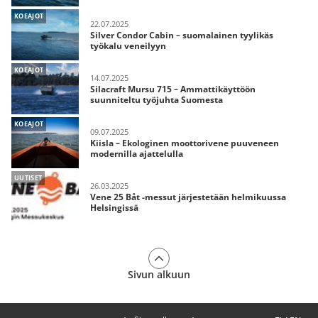
KOEAJOT
22.07.2025
Silver Condor Cabin – suomalainen tyylikäs
työkalu veneilyyn
KOEAJOT
14.07.2025
Silacraft Mursu 715 – Ammattikäyttöön
suunniteltu työjuhta Suomesta
KOEAJOT
09.07.2025
Kiisla – Ekologinen moottorivene puuveneen
modernilla ajattelulla
UUTISET
26.03.2025
Vene 25 Båt -messut järjestetään helmikuussa
Helsingissä
Sivun alkuun