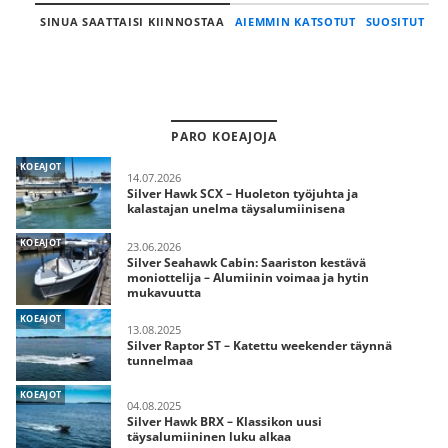
SINUA SAATTAISI KIINNOSTAA
AIEMMIN KATSOTUT
SUOSITUT
PARO KOEAJOJA
KOEAJOT
14.07.2026
Silver Hawk SCX – Huoleton työjuhta ja
kalastajan unelma täysalumiinisena
KOEAJOT
23.06.2026
Silver Seahawk Cabin: Saariston kestävä
moniottelija – Alumiinin voimaa ja hytin
mukavuutta
KOEAJOT
13.08.2025
Silver Raptor ST – Katettu weekender täynnä
tunnelmaa
KOEAJOT
04.08.2025
Silver Hawk BRX – Klassikon uusi
täysalumiininen luku alkaa