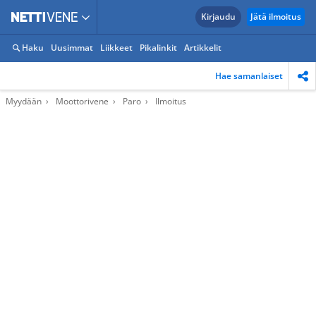
Kirjaudu
Jätä ilmoitus
Haku
Uusimmat
Liikkeet
Pikalinkit
Artikkelit
Hae samanlaiset
Myydään
Moottorivene
Paro
Ilmoitus