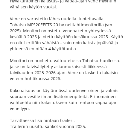
Hyväkuntoinen kalastus- ja vapaa-ajan vene myyntiin
vähäisen käytön vuoksi.
Vene on varustettu lähes uudella. luotettavalla
Tohatsu MFS20EEFTS 20 hv nelitahtimoottorilla (vm.
2025). Moottori on ostettu venepaketin yhteydessä
keväällä 2025 ja otettu käyttöön kesäkuussa 2025. Käyttö
on ollut erittäin vähäistä – vain noin kaksi ajopäivää ja
yhteensä enintään 4 käyttötuntia.
Moottori on huollettu valtuutetussa Tohatsu-huollossa.
ja se on talvisäilytetty asianmukaisesti liikkeessä
talvikauden 2025–2026 ajan. Vene on laskettu takaisin
veteen huhtikuussa 2026.
Kokonaisuus on käytännössä uudenveroinen ja valmis
suoraan vesille ilman lisätoimenpiteitä. Erinomainen
vaihtoehto niin kalastukseen kuin rentoon vapaa-ajan
veneilyyn.
Tarvittaessa lisä hintaan traileri.
Traileriin uusittu sähköt vuonna 2025.