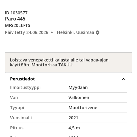
ID 1030577
Paro 445
MFS20EEFTS
Päivitetty 24.06.2026
Helsinki, Uusimaa
Loistava venepaketti kalastajalle tai vapaa-ajan
käyttöön. Moottorissa TAKUU
Perustiedot
Ilmoitustyyppi
Myydään
Väri
Valkoinen
Tyyppi
Moottorivene
Vuosimalli
2021
Pituus
4,5 m