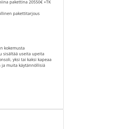
miina pakettina 20550€ +TK
llinen pakettitarjous
den kokemusta
 sisältää useita upeita
nsoli, yksi tai kaksi kapeaa
ä ja muita käytännöllisiä