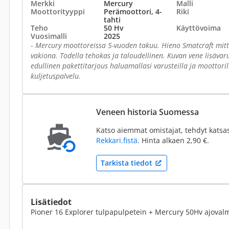
Merkki
Mercury
Malli
Moottorityyppi
Perämoottori, 4-
Riki
tahti
Teho
50 Hv
Käyttövoima
Vuosimalli
2025
-
Mercury moottoreissa 5-vuoden takuu. Hieno Smatcraft mitt
vakiona. Todella tehokas ja taloudellinen. Kuvan vene lisävaru
edullinen pakettitarjous haluamallasi varusteilla ja moottoril
kuljetuspalvelu.
Veneen historia Suomessa
Katso aiemmat omistajat, tehdyt katsa
Rekkari.fistä
. Hinta alkaen 2,90 €.
Tarkista tiedot
Lisätiedot
Pioner 16 Explorer tulpapulpetein + Mercury 50Hv ajoval