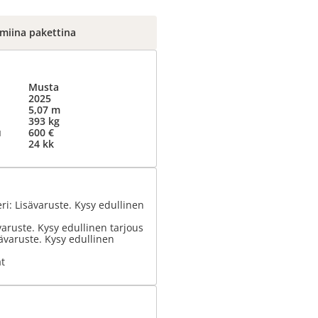
lmiina pakettina
Musta
2025
5,07 m
393 kg
u
600 €
24 kk
eri: Lisävaruste. Kysy edullinen
ävaruste. Kysy edullinen tarjous
isävaruste. Kysy edullinen
t