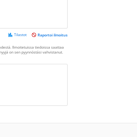
Tilastot
Raportoi ilmoitus
destä. Ilmoitetuissa tiedoissa saattaa
n myyjä on sen pyynnöstäsi vahvistanut.