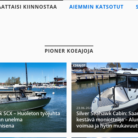
AATTAISI KIINNOSTAA
AIEMMIN KATSOTUT
PIONER KOEAJOJA
KOEAJOT
23.06.2026
k SCX – Huoleton työjuhta
Silver Seahawk Cabin: Saa
jan unelma
kestävä moniottelija – Alu
nisena
voimaa ja hytin mukavuut