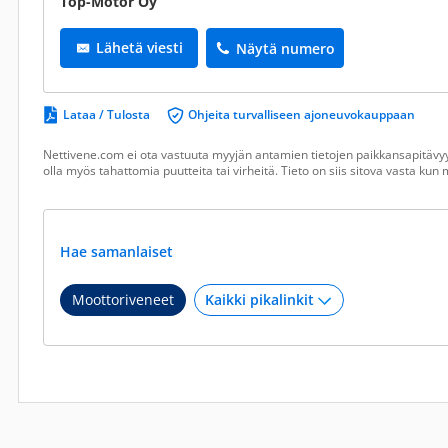
Top-Motor Oy
Lähetä viesti
Näytä numero
Lataa / Tulosta
Ohjeita turvalliseen ajoneuvokauppaan
Nettivene.com ei ota vastuuta myyjän antamien tietojen paikkansapitävyy
olla myös tahattomia puutteita tai virheitä. Tieto on siis sitova vasta ku
Hae samanlaiset
Moottoriveneet