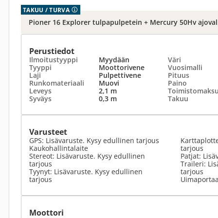
TAKUU / TURVA
Pioner 16 Explorer tulpapulpetein + Mercury 50Hv ajova
Perustiedot
Ilmoitustyyppi
Myydään
Väri
Tyyppi
Moottorivene
Vuosimalli
Laji
Pulpettivene
Pituus
Runkomateriaali
Muovi
Paino
Leveys
2,1 m
Toimistomaks
Syväys
0,3 m
Takuu
Varusteet
GPS: Lisävaruste. Kysy edullinen tarjous
Karttaplott
Kaukohallintalaite
tarjous
Stereot: Lisävaruste. Kysy edullinen
Patjat: Lis
tarjous
Traileri: L
Tyynyt: Lisävaruste. Kysy edullinen
tarjous
tarjous
Uimaportaa
Moottori