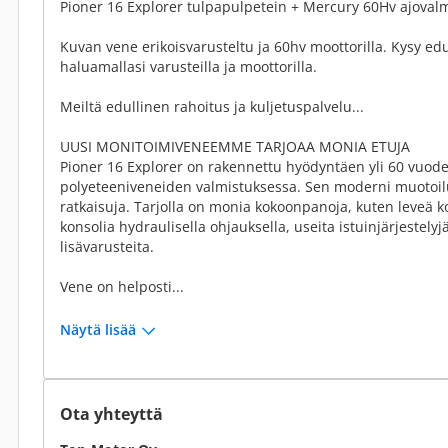
Pioner 16 Explorer tulpapulpetein + Mercury 60Hv ajoval
Kuvan vene erikoisvarusteltu ja 60hv moottorilla. Kysy edu
haluamallasi varusteilla ja moottorilla.
Meiltä edullinen rahoitus ja kuljetuspalvelu...
UUSI MONITOIMIVENEEMME TARJOAA MONIA ETUJA
Pioner 16 Explorer on rakennettu hyödyntäen yli 60 vuo
polyeteeniveneiden valmistuksessa. Sen moderni muotoilu
ratkaisuja. Tarjolla on monia kokoonpanoja, kuten leveä ko
konsolia hydraulisella ohjauksella, useita istuinjärjestelyj
lisävarusteita.
Vene on helposti...
Näytä lisää
Ota yhteyttä