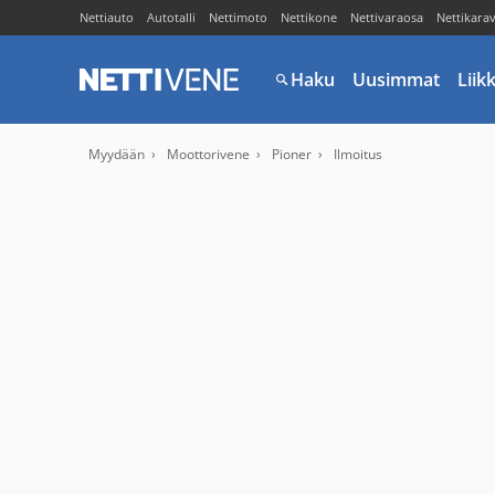
Nettiauto
Autotalli
Nettimoto
Nettikone
Nettivaraosa
Nettikara
Haku
Uusimmat
Liik
Myydään
Moottorivene
Pioner
Ilmoitus