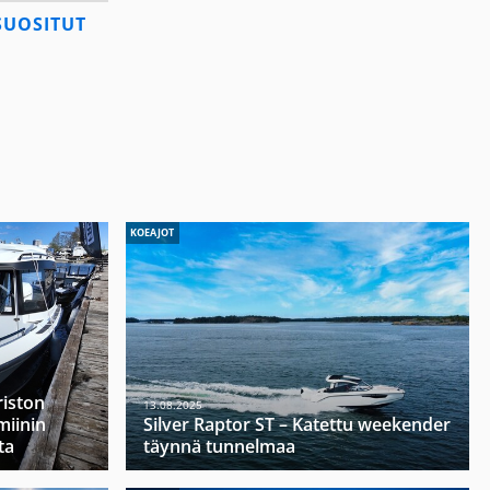
SUOSITUT
KOEAJOT
riston
13.08.2025
miinin
Silver Raptor ST – Katettu weekender
ta
täynnä tunnelmaa