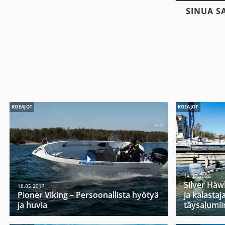
SINUA S
KOEAJOT
KOEAJOT
14.07.2026
Silver Haw
18.05.2017
Pioner Viking – Persoonallista hyötyä
ja kalasta
ja huvia
täysalumii