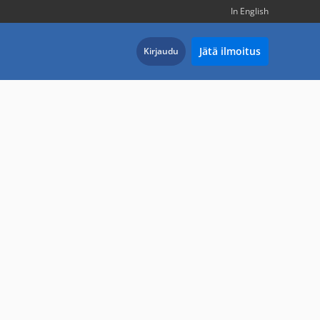
In English
Jätä ilmoitus
Kirjaudu