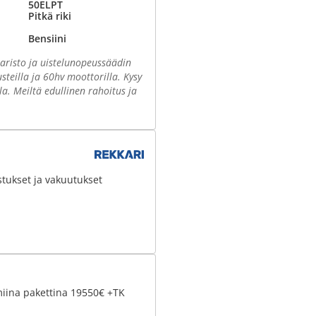
50ELPT
Pitkä riki
Bensiini
aristo ja uistelunopeussäädin
steilla ja 60hv moottorilla. Kysy
la. Meiltä edullinen rahoitus ja
stukset ja vakuutukset
miina pakettina 19550€ +TK