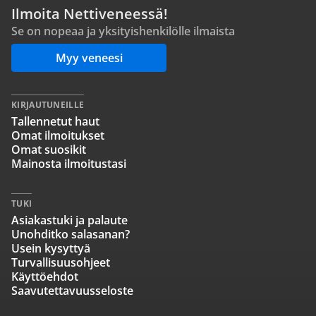
Ilmoita Nettiveneessä!
Se on nopeaa ja yksityishenkilölle ilmaista
Myy veneesi
KIRJAUTUNEILLE
Tallennetut haut
Omat ilmoitukset
Omat suosikit
Mainosta ilmoitustasi
TUKI
Asiakastuki ja palaute
Unohditko salasanan?
Usein kysyttyä
Turvallisuusohjeet
Käyttöehdot
Saavutettavuusseloste