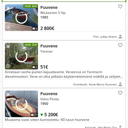
UUSI 24H
Puuvene
Wickström 5 Hp
1985
2 800€
2
Pori, Jukka Niemi
UUSI 72H
Puuvene
Yanmar
51€
2
Annetaan vanha puinen kajuuttavene. Veneessä on Yanmarin
dieselmoottori. Vene on ollut pitkään käyttämättömänä mökillä ja säilytetty
ulkona. Kunto on tuntematon, eikä moottorin toiminnasta ole tietoa
Enonkoski, Anne-Maria Kuronen
Puuvene
Volvo Penta
1960
5 200€
13
Muutama vuosi sitten kunnostettu -60 luvun huvivene
Kalajoki, Veli-Matti Oja