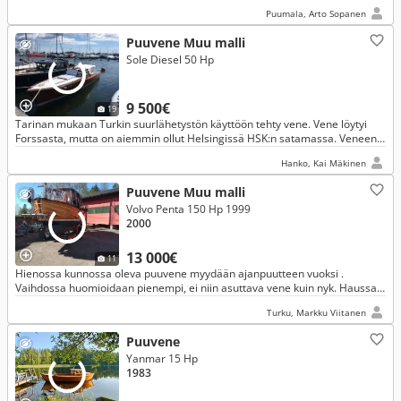
Puumala, Arto Sopanen
Puuvene Muu malli
Sole Diesel 50 Hp
9 500€
19
Tarinan mukaan Turkin suurlähetystön käyttöön tehty vene. Vene löytyi
Forssasta, mutta on aiemmin ollut Helsingissä HSK:n satamassa. Veneen
sisustus oli purettu, mutta kannet paikallaan.
Hanko, Kai Mäkinen
Puuvene Muu malli
Volvo Penta 150 Hp 1999
2000
13 000€
11
Hienossa kunnossa oleva puuvene myydään ajanpuutteen vuoksi .
Vaihdossa huomioidaan pienempi, ei niin asuttava vene kuin nyk. Haussa
n. 8 metrinen puinen lakattu avofiskari. Nyt rohkeasti ehdotuksia .
Turku, Markku Viitanen
Puuvene
Yanmar 15 Hp
1983