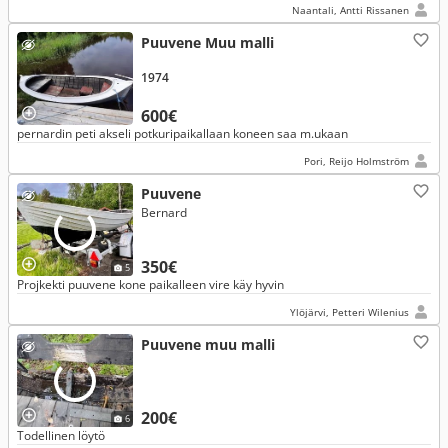
Naantali, Antti Rissanen
Puuvene Muu malli
1974
600€
pernardin peti akseli potkuripaikallaan koneen saa m.ukaan
Pori, Reijo Holmström
Puuvene
Bernard
350€
5
Projkekti puuvene kone paikalleen vire käy hyvin
Ylöjärvi, Petteri Wilenius
Puuvene muu malli
200€
6
Todellinen löytö