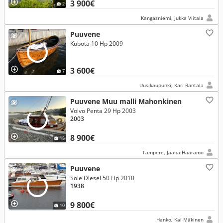
3 900€
2
Kangasniemi, Jukka Viitala
Puuvene
Kubota 10 Hp 2009
3 600€
7
Uusikaupunki, Kari Rantala
Puuvene Muu malli Mahonkinen
Volvo Penta 29 Hp 2003
2003
8 900€
15
Tampere, Jaana Haaramo
Puuvene
Sole Diesel 50 Hp 2010
1938
9 800€
10
Hanko, Kai Mäkinen