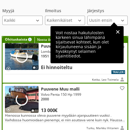
Myyjä
Ilmoitus
Järjestys
Voit nostaa hakutulosten
kärkeen sinua lähimpänä
Ohituskaista
Nosta ilmoituksesi tähän?
sijaitsevat kohteet, kun olet
Puuvene Muu malli
kirjautuneena sisään ja
hyväksynyt selaimen
Lombardini 40 Hp 2010
sijaintitiedot.
1951
Ei hinnoiteltu
2
TRAILERI
Kotka, Leo Toimela
Puuvene Muu malli
Volvo Penta 150 Hp 1999
2000
13 000€
11
Hienossa kunnossa oleva puuvene myydään ajanpuutteen vuoksi .
Vaihdossa huomioidaan pienempi, ei niin asuttava vene kuin nyk. Haussa
n. 8 metrinen puinen lakattu avofiskari. Nyt rohkeasti ehdotuksia .
Turku, Markku Viitanen