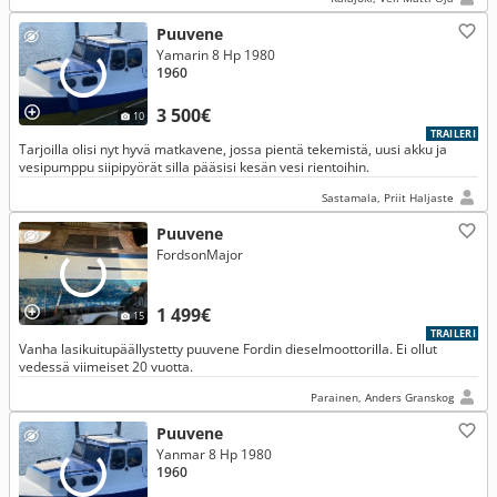
Puuvene
Yamarin 8 Hp 1980
1960
3 500€
10
TRAILERI
Tarjoilla olisi nyt hyvä matkavene, jossa pientä tekemistä, uusi akku ja
vesipumppu siipipyörät silla pääsisi kesän vesi rientoihin.
Sastamala, Priit Haljaste
Puuvene
FordsonMajor
1 499€
15
TRAILERI
Vanha lasikuitupäällystetty puuvene Fordin dieselmoottorilla. Ei ollut
vedessä viimeiset 20 vuotta.
Parainen, Anders Granskog
Puuvene
Yanmar 8 Hp 1980
1960