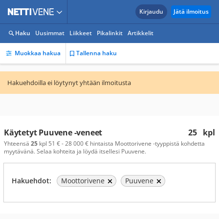
Kirjaudu
Jätä ilmoitus
Haku
Uusimmat
Liikkeet
Pikalinkit
Artikkelit
Muokkaa hakua
Tallenna haku
Hakuehdoilla ei löytynyt yhtään ilmoitusta
Käytetyt Puuvene -veneet
25
kpl
Yhteensä
25
kpl 51 € - 28 000 € hintaista Moottorivene -tyyppistä kohdetta
myytävänä. Selaa kohteita ja löydä itsellesi Puuvene.
Hakuehdot:
Moottorivene
Puuvene