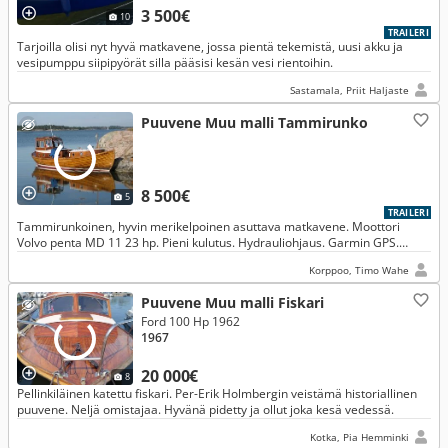
3 500€
10
TRAILERI
Tarjoilla olisi nyt hyvä matkavene, jossa pientä tekemistä, uusi akku ja
vesipumppu siipipyörät silla pääsisi kesän vesi rientoihin.
Sastamala, Priit Haljaste
Puuvene Muu malli Tammirunko
8 500€
5
TRAILERI
Tammirunkoinen, hyvin merikelpoinen asuttava matkavene. Moottori
Volvo penta MD 11 23 hp. Pieni kulutus. Hydrauliohjaus. Garmin GPS.
Valonheitin. mm.
Korppoo, Timo Wahe
Puuvene Muu malli Fiskari
Ford 100 Hp 1962
1967
20 000€
8
Pellinkiläinen katettu fiskari. Per-Erik Holmbergin veistämä historiallinen
puuvene. Neljä omistajaa. Hyvänä pidetty ja ollut joka kesä vedessä.
Kotka, Pia Hemminki