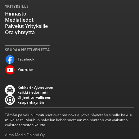
YRITYKSILLE
Hinnasto
Mediatiedot
Palvelut Yrityksille
Ota yhteyttä
SEURAA NETTIVENETTÄ
Facebook
Youtube
Rekkari - Ajoneuvon
kaikki tiedot heti
Ohjeet turvalliseen
kaupankäyntiin
Tämän palvelun ilmoitukset ovat mainoksia, jotka näytetään sinulle hakusi
mukaisesti. Muuhun palvelun kohdennettuun mainontaan voit vaikuttaa
evästeasetusten kautta.
Alma Media Finland Oy