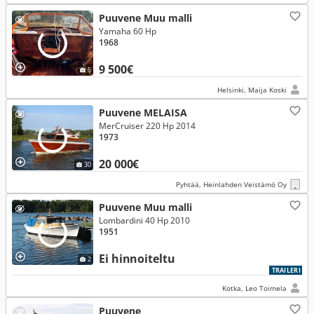
Puuvene Muu malli
Yamaha 60 Hp
1968
9 500€
5
Helsinki, Maija Koski
Puuvene MELAISA
MerCruiser 220 Hp 2014
1973
20 000€
30
Pyhtää, Heinlahden Veistämö Oy
Puuvene Muu malli
Lombardini 40 Hp 2010
1951
Ei hinnoiteltu
2
TRAILERI
Kotka, Leo Toimela
Puuvene