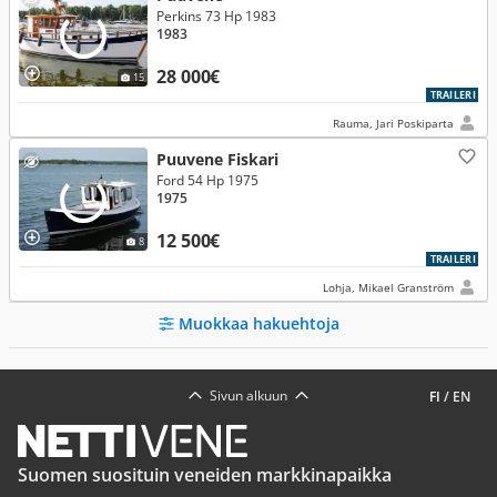
Perkins 73 Hp 1983
1983
28 000€
15
TRAILERI
Rauma, Jari Poskiparta
Puuvene Fiskari
Ford 54 Hp 1975
1975
12 500€
8
TRAILERI
Lohja, Mikael Granström
Muokkaa hakuehtoja
Sivun alkuun
FI
/
EN
Suomen suosituin veneiden markkinapaikka