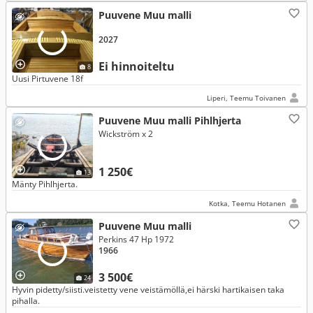
Puuvene Muu malli
2027
Ei hinnoiteltu
8
Uusi Pirtuvene 18f
Liperi, Teemu Toivanen
Puuvene Muu malli Pihlhjerta
Wickström x 2
1 250€
13
Mänty Pihlhjerta.
Kotka, Teemu Hotanen
Puuvene Muu malli
Perkins 47 Hp 1972
1966
3 500€
24
Hyvin pidetty/siisti.veistetty vene veistämöllä,ei härski hartikaisen taka
pihalla.