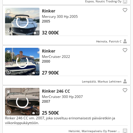
Espoo, Nautic Trading Oy
Rinker
Mercury 300 Hp 2005
2005
32 000€
5
Heinola, Patrick C
Rinker
MerCruiser 2022
2000
27 900€
17
Lempäälä, Markus Lehtinen
Rinker 246 CC
MerCruiser 300 Hp 2007
2007
25 500€
13
Rinker 246 CC vm. 2007, joka soveltuu erinomaisesti päiväretkiin ja
viikonloppukäyttöön.
Helsinki, Marinepalvelu Oy Power Products