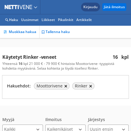
Kirjaudu
Jätä ilmoitus
Haku
Uusimmat
Liikkeet
Pikalinkit
Artikkelit
Muokkaa hakua
Tallenna haku
Käytetyt Rinker -veneet
16
kpl
Yhteensä
16
kpl 21 000 € - 79 900 € hintaista Moottorivene -tyyppistä
kohdetta myytävänä. Selaa kohteita ja löydä itsellesi Rinker.
Hakuehdot:
Moottorivene
Rinker
Myyjä
Ilmoitus
Järjestys