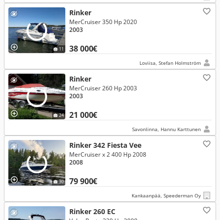
Rinker
MerCruiser 350 Hp 2020
2003
38 000€
11
Loviisa, Stefan Holmström
Rinker
MerCruiser 260 Hp 2003
2003
21 000€
24
Savonlinna, Hannu Karttunen
Rinker 342 Fiesta Vee
MerCruiser x 2 400 Hp 2008
2008
79 900€
30
Kankaanpää, Speederman Oy
Rinker 260 EC