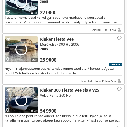
2006
27 000€
15
Tästä erinomaisesti retkeilyyn soveltuva matkavene seuraavalle
omistajalle. Vene huollettu säännöllisesti ja säilytetty koko elinkaarensa
ajan lämpimässä hallissa.
Helsinki, Esa Ojala
Rinker Fiesta Vee
MerCruiser 300 Hp 2006
2006
25 900€
8
TRAILERI
myyntiin ajanpuutteen vuoksi tehdaskunnostetulla 5.7 koneella.Ajettu
n.50H.Vetolaitteen tiivisteet vaihdettu talvella
Jyväskylä, Juha-Pekka Aho
Rinker 300 Fiesta Vee sis alv25
Volvo Penta 260 Hp
54 990€
28
huippu hieno jahti Pensakoneellisen hinnalla huollettu hyvin ja isolla
rahalla mm uusittu vetolaitteet keulapotkuri ankkuri vinssi avotilat patja.
alv sis NYT vene espoossa!