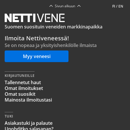
Sivun alkuun
FI
/
EN
Suomen suosituin veneiden markkinapaikka
Ilmoita Nettiveneessä!
Se on nopeaa ja yksityishenkilölle ilmaista
Myy veneesi
KIRJAUTUNEILLE
Tallennetut haut
Omat ilmoitukset
Omat suosikit
Mainosta ilmoitustasi
TUKI
Asiakastuki ja palaute
Unohditko salasanan?