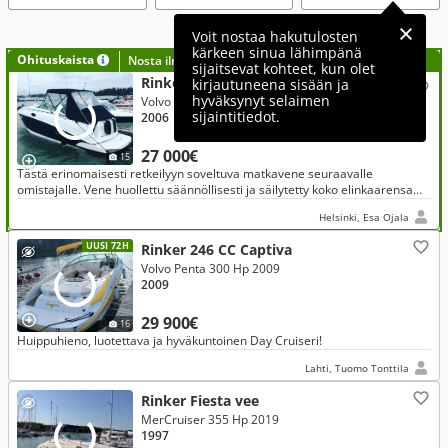
Voit nostaa hakutulosten
kärkeen sinua lähimpänä
Ohituskaista
Nosta ilmoituksesi tähän?
sijaitsevat kohteet, kun olet
Rinker Muu malli 250 EC
kirjautuneena sisään ja
hyväksynyt selaimen
Volvo Penta 260 Hp 2006
sijaintitiedot.
2006
27 000€
15
Tästä erinomaisesti retkeilyyn soveltuva matkavene seuraavalle
omistajalle. Vene huollettu säännöllisesti ja säilytetty koko elinkaarensa
ajan lämpimässä hallissa.
Helsinki, Esa Ojala
UUSI 72H
Rinker 246 CC Captiva
Volvo Penta 300 Hp 2009
2009
29 900€
16
Huippuhieno, luotettava ja hyväkuntoinen Day Cruiseri!
Lahti, Tuomo Tonttila
Rinker Fiesta vee
MerCruiser 355 Hp 2019
1997