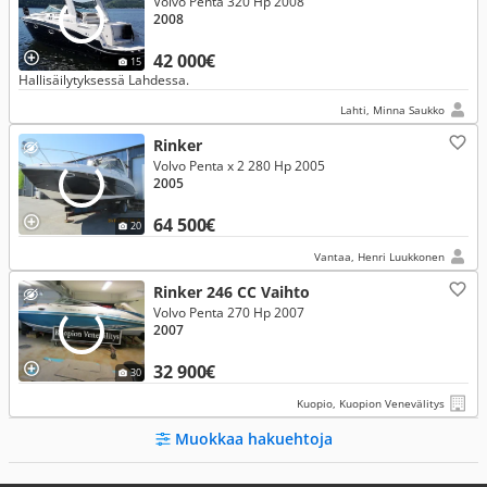
Volvo Penta 320 Hp 2008
2008
42 000€
15
Hallisäilytyksessä Lahdessa.
Lahti, Minna Saukko
Rinker
Volvo Penta x 2 280 Hp 2005
2005
64 500€
20
Vantaa, Henri Luukkonen
Rinker 246 CC Vaihto
Volvo Penta 270 Hp 2007
2007
32 900€
30
Kuopio, Kuopion Venevälitys
Muokkaa hakuehtoja