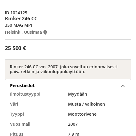
ID 1024125
Rinker 246 CC
350 MAG MPI
Helsinki, Uusimaa
25 500 €
Rinker 246 CC vm. 2007, joka soveltuu erinomaisesti
päiväretkiin ja viikonloppukäyttöön.
Perustiedot
Ilmoitustyyppi
Myydään
Väri
Musta / valkoinen
Tyyppi
Moottorivene
Vuosimalli
2007
Pituus
7,9 m