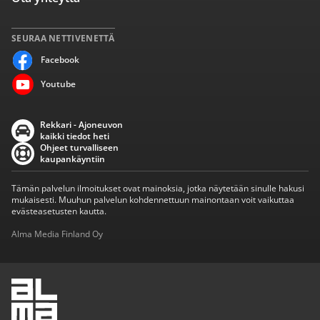
SEURAA NETTIVENETTÄ
Facebook
Youtube
Rekkari - Ajoneuvon
kaikki tiedot heti
Ohjeet turvalliseen
kaupankäyntiin
Tämän palvelun ilmoitukset ovat mainoksia, jotka näytetään sinulle hakusi
mukaisesti. Muuhun palvelun kohdennettuun mainontaan voit vaikuttaa
evästeasetusten kautta.
Alma Media Finland Oy