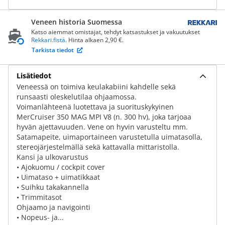
Veneen historia Suomessa
Katso aiemmat omistajat, tehdyt katsastukset ja vakuutukset
Rekkari.fistä
. Hinta alkaen 2,90 €.
Tarkista tiedot
Lisätiedot
Veneessä on toimiva keulakabiini kahdelle sekä
runsaasti oleskelutilaa ohjaamossa.
Voimanlähteenä luotettava ja suorituskykyinen
MerCruiser 350 MAG MPI V8 (n. 300 hv), joka tarjoaa
hyvän ajettavuuden. Vene on hyvin varusteltu mm.
Satamapeite, uimaportaineen varustetulla uimatasolla,
stereojärjestelmällä sekä kattavalla mittaristolla.
Kansi ja ulkovarustus
• Ajokuomu / cockpit cover
• Uimataso + uimatikkaat
• Suihku takakannella
• Trimmitasot
Ohjaamo ja navigointi
• Nopeus- ja...