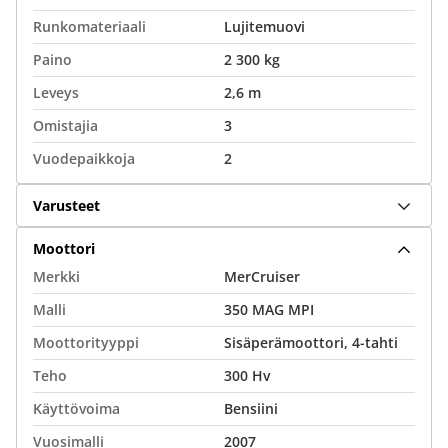
Runkomateriaali
Lujitemuovi
Paino
2 300 kg
Leveys
2,6 m
Omistajia
3
Vuodepaikkoja
2
Varusteet
Moottori
Merkki
MerCruiser
Malli
350 MAG MPI
Moottorityyppi
Sisäperämoottori, 4-tahti
Teho
300 Hv
Käyttövoima
Bensiini
Vuosimalli
2007