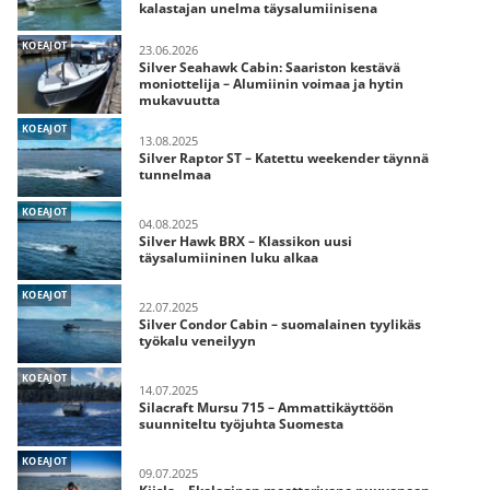
kalastajan unelma täysalumiinisena
KOEAJOT
23.06.2026
Silver Seahawk Cabin: Saariston kestävä
moniottelija – Alumiinin voimaa ja hytin
mukavuutta
KOEAJOT
13.08.2025
Silver Raptor ST – Katettu weekender täynnä
tunnelmaa
KOEAJOT
04.08.2025
Silver Hawk BRX – Klassikon uusi
täysalumiininen luku alkaa
KOEAJOT
22.07.2025
Silver Condor Cabin – suomalainen tyylikäs
työkalu veneilyyn
KOEAJOT
14.07.2025
Silacraft Mursu 715 – Ammattikäyttöön
suunniteltu työjuhta Suomesta
KOEAJOT
09.07.2025