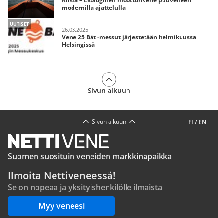
Kiisla – Ekologinen moottorivene puuveneen
modernilla ajattelulla
UUTISET
26.03.2025
Vene 25 Båt -messut järjestetään helmikuussa
Helsingissä
Sivun alkuun
Sivun alkuun
FI
/
EN
Suomen suosituin veneiden markkinapaikka
Ilmoita Nettiveneessä!
Se on nopeaa ja yksityishenkilölle ilmaista
Myy veneesi