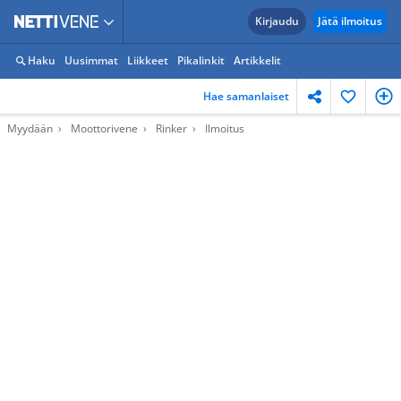
Kirjaudu
Jätä ilmoitus
Haku
Uusimmat
Liikkeet
Pikalinkit
Artikkelit
Hae samanlaiset
Myydään
Moottorivene
Rinker
Ilmoitus