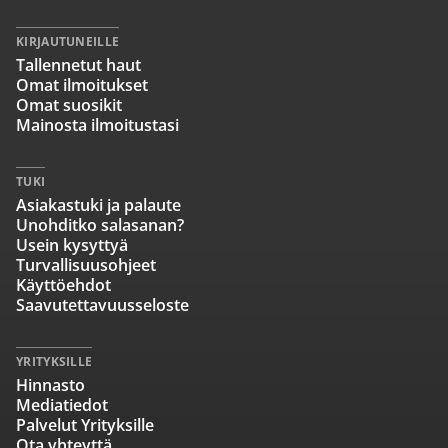
KIRJAUTUNEILLE
Tallennetut haut
Omat ilmoitukset
Omat suosikit
Mainosta ilmoitustasi
TUKI
Asiakastuki ja palaute
Unohditko salasanan?
Usein kysyttyä
Turvallisuusohjeet
Käyttöehdot
Saavutettavuusseloste
YRITYKSILLE
Hinnasto
Mediatiedot
Palvelut Yrityksille
Ota yhteyttä