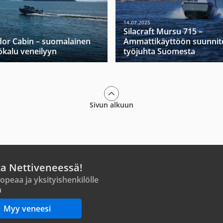
14.07.2025
Silacraft Mursu 715 –
dor Cabin – suomalainen
Ammattikäyttöön suunnit
yökalu veneilyyn
työjuhta Suomesta
Sivun alkuun
ta Nettiveneessä!
opeaa ja yksityishenkilölle
a
Myy veneesi