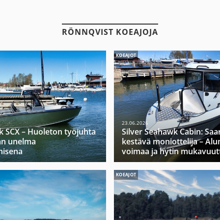
RÖNNQVIST KOEAJOJA
KOEAJOT
23.06.2026
k SCX – Huoleton työjuhta
Silver Seahawk Cabin: Saa
jan unelma
kestävä moniottelija – Alu
nisena
voimaa ja hytin mukavuut
KOEAJOT