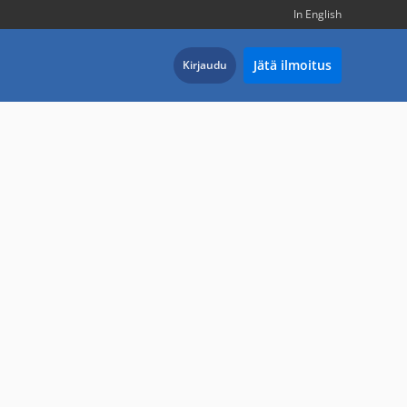
In English
Jätä ilmoitus
Kirjaudu