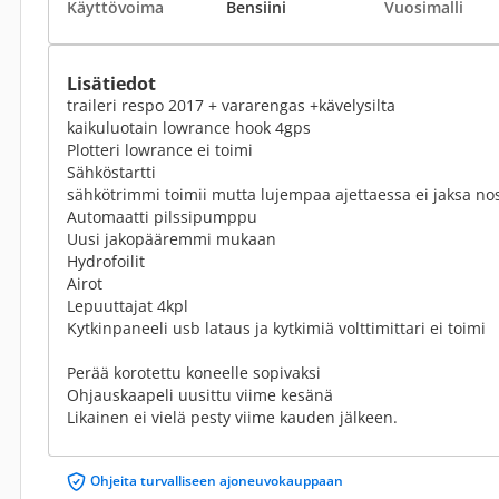
Käyttövoima
Bensiini
Vuosimalli
Lisätiedot
traileri respo 2017 + vararengas +kävelysilta
kaikuluotain lowrance hook 4gps
Plotteri lowrance ei toimi
Sähköstartti
sähkötrimmi toimii mutta lujempaa ajettaessa ei jaksa no
Automaatti pilssipumppu
Uusi jakopääremmi mukaan
Hydrofoilit
Airot
Lepuuttajat 4kpl
Kytkinpaneeli usb lataus ja kytkimiä volttimittari ei toimi
Perää korotettu koneelle sopivaksi
Ohjauskaapeli uusittu viime kesänä
Likainen ei vielä pesty viime kauden jälkeen.
Ohjeita turvalliseen ajoneuvokauppaan