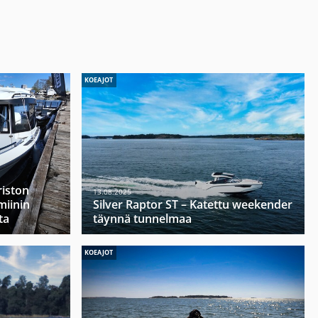
KOEAJOT
riston
13.08.2025
miinin
Silver Raptor ST – Katettu weekender
ta
täynnä tunnelmaa
KOEAJOT