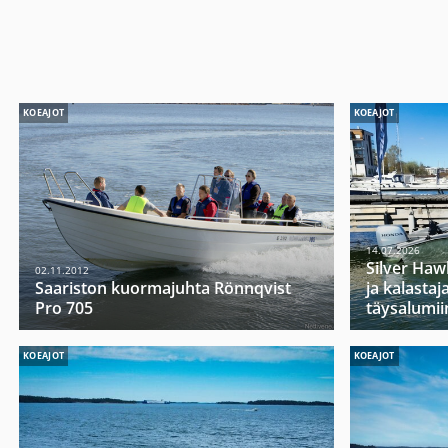
KOEAJOT
KOEAJOT
14.07.2026
Silver Haw
02.11.2012
Saariston kuormajuhta Rönnqvist
ja kalasta
Pro 705
täysalumii
KOEAJOT
KOEAJOT