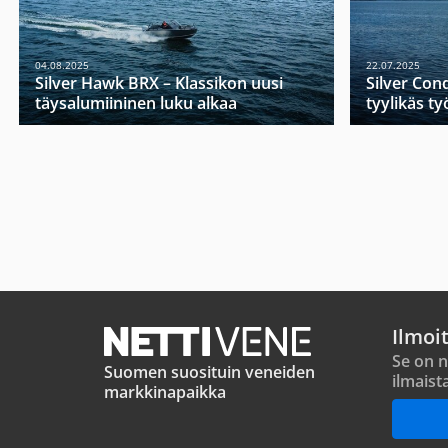
04.08.2025
22.07.2025
Silver Hawk BRX – Klassikon uusi
Silver Con
täysalumiininen luku alkaa
tyylikäs t
Ilmoi
Se on n
Suomen suosituin veneiden
ilmaist
markkinapaikka