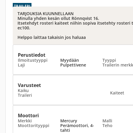
TRAILERI
TARJOUKSIA KUUNNELLAAN
Minulla yhden kesän ollut Rönnqvist 16.
Itsetehdyt rosteri kaiteet niihin sopiva itsetehty rosteri
ec100.
Helppo laittaa takaisin jos haluaa
Perustiedot
Ilmoitustyyppi
Myydään
Tyyppi
Laji
Pulpettivene
Trailerin merkk
Varusteet
Kaiku
Kaiteet
Traileri
Moottori
Merkki
Mercury
Malli
Moottorityyppi
Perämoottori, 4-
Teho
tahti