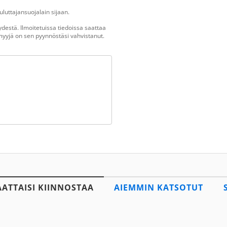
luttajansuojalain sijaan.
destä. Ilmoitetuissa tiedoissa saattaa
n myyjä on sen pyynnöstäsi vahvistanut.
AATTAISI KIINNOSTAA
AIEMMIN KATSOTUT