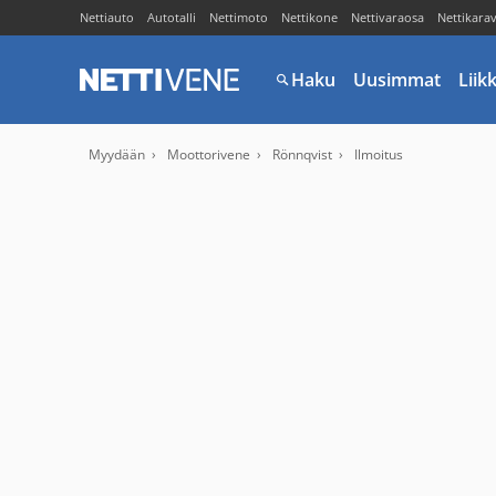
Nettiauto
Autotalli
Nettimoto
Nettikone
Nettivaraosa
Nettikara
Haku
Uusimmat
Liik
Myydään
Moottorivene
Rönnqvist
Ilmoitus