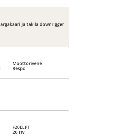
 targakaari ja takila downrigger
Moottorivene
i
Respo
F20ELPT
20 Hv