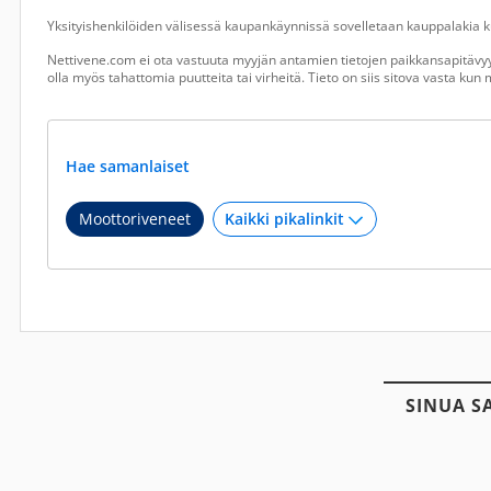
Yksityishenkilöiden välisessä kaupankäynnissä sovelletaan kauppalakia ku
Nettivene.com ei ota vastuuta myyjän antamien tietojen paikkansapitävyy
olla myös tahattomia puutteita tai virheitä. Tieto on siis sitova vasta ku
Hae samanlaiset
Moottoriveneet
SINUA S