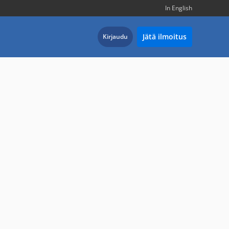
In English
Jätä ilmoitus
Kirjaudu