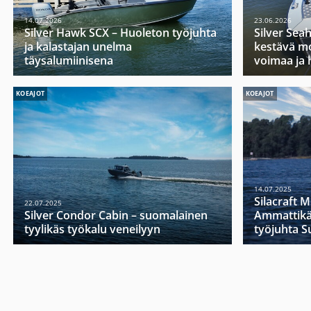
14.07.2026
23.06.2026
Silver Hawk SCX – Huoleton työjuhta
Silver Sea
ja kalastajan unelma
kestävä mo
täysalumiinisena
voimaa ja 
KOEAJOT
KOEAJOT
14.07.2025
Silacraft 
22.07.2025
Silver Condor Cabin – suomalainen
Ammattikä
tyylikäs työkalu veneilyyn
työjuhta 