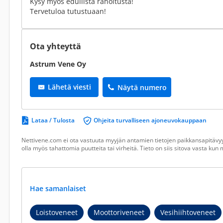
Kysy myös edullista rahoitusta!
Tervetuloa tutustuaan!
Ota yhteyttä
Astrum Vene Oy
Lähetä viesti
Näytä numero
Lataa / Tulosta
Ohjeita turvalliseen ajoneuvokauppaan
Nettivene.com ei ota vastuuta myyjän antamien tietojen paikkansapitävyy
olla myös tahattomia puutteita tai virheitä. Tieto on siis sitova vasta ku
Hae samanlaiset
Loistoveneet
Moottoriveneet
Vesihiihtoveneet