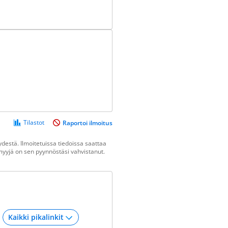
Tilastot
Raportoi ilmoitus
destä. Ilmoitetuissa tiedoissa saattaa
n myyjä on sen pyynnöstäsi vahvistanut.