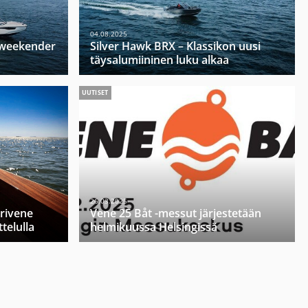
04.08.2025
u weekender
Silver Hawk BRX – Klassikon uusi
täysalumiininen luku alkaa
UUTISET
26.03.2025
orivene
Vene 25 Båt -messut järjestetään
telulla
helmikuussa Helsingissä