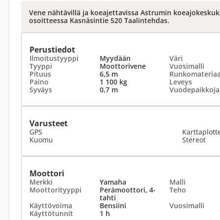
Vene nähtävillä ja koeajettavissa Astrumin koeajokesku
osoitteessa Kasnäsintie 520 Taalintehdas.
Perustiedot
Ilmoitustyyppi
Myydään
Väri
Tyyppi
Moottorivene
Vuosimalli
Pituus
6,5 m
Runkomateriaa
Paino
1 100 kg
Leveys
Syväys
0,7 m
Vuodepaikkoja
Varusteet
GPS
Karttaplott
Kuomu
Stereot
Moottori
Merkki
Yamaha
Malli
Moottorityyppi
Perämoottori, 4-
Teho
tahti
Käyttövoima
Bensiini
Vuosimalli
Käyttötunnit
1 h