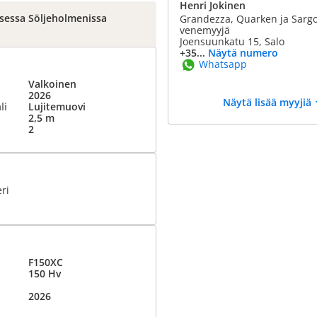
Henri Jokinen
ksessa Söljeholmenissa
Grandezza, Quarken ja Sarg
venemyyjä
Joensuunkatu 15, Salo
+35...
Näytä numero
Whatsapp
Valkoinen
2026
Näytä lisää myyjiä
li
Lujitemuovi
2,5 m
2
eri
F150XC
150 Hv
2026