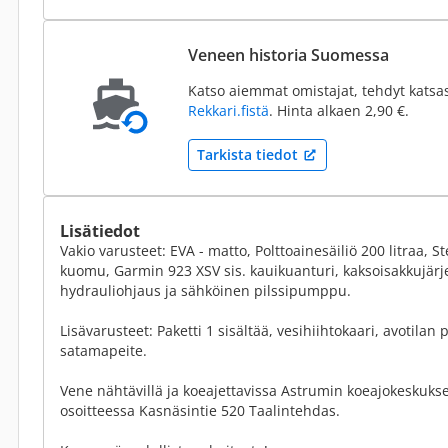
Veneen historia Suomessa
Katso aiemmat omistajat, tehdyt katsa
Rekkari.fistä
. Hinta alkaen 2,90 €.
Tarkista tiedot
Lisätiedot
Vakio varusteet: EVA - matto, Polttoainesäiliö 200 litraa, St
kuomu, Garmin 923 XSV sis. kauikuanturi, kaksoisakkujärj
hydrauliohjaus ja sähköinen pilssipumppu.
Lisävarusteet: Paketti 1 sisältää, vesihiihtokaari, avotilan 
satamapeite.
Vene nähtävillä ja koeajettavissa Astrumin koeajokeskuks
osoitteessa Kasnäsintie 520 Taalintehdas.