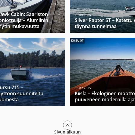
hawk Cabin: Saariston
13.08.2025
niottelija – Alumiinin
Silver Raptor ST – Katett
hytin mukavuutta
täynnä tunnelmaa
KOEAJOT
Mursu 715 –
09.07.2025
yttöön suunniteltu
Kiisla – Ekologinen moott
Suomesta
puuveneen modernilla ajat
Sivun alkuun