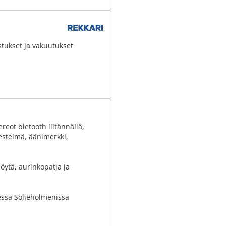
stukset ja vakuutukset
ereot bletooth liitännällä,
estelmä, äänimerkki,
pöytä, aurinkopatja ja
essa Söljeholmenissa