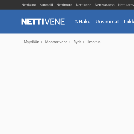
Nettiauto
Autotalli
Nettimoto
Nettikone
Nettivaraosa
Nettikara
Haku
Uusimmat
Liik
Myydään
Moottorivene
Ryds
Ilmoitus