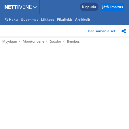
Kirjaudu
Jätä ilmoitus
Haku
Uusimmat
Liikkeet
Pikalinkit
Artikkelit
Hae samanlaiset
Myydään
Moottorivene
Saxdor
Ilmoitus