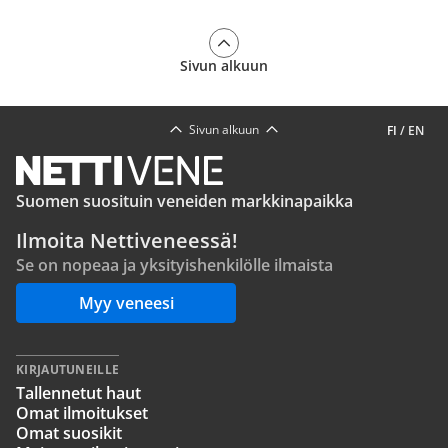
Sivun alkuun
Sivun alkuun
FI
/
EN
Suomen suosituin veneiden markkinapaikka
Ilmoita Nettiveneessä!
Se on nopeaa ja yksityishenkilölle ilmaista
Myy veneesi
KIRJAUTUNEILLE
Tallennetut haut
Omat ilmoitukset
Omat suosikit