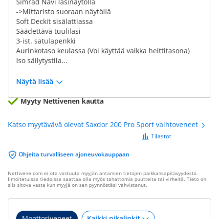
Simrad Navi lasinäytöllä
->Mittaristo suoraan näytöllä
Soft Deckit sisälattiassa
Säädettävä tuulilasi
3-ist. satulapenkki
Aurinkotaso keulassa (Voi käyttää vaikka heittitasona)
Iso säilytystila...
Näytä lisää
Myyty Nettivenen kautta
Katso myytävävä olevat Saxdor 200 Pro Sport vaihtoveneet
Tilastot
Ohjeita turvalliseen ajoneuvokauppaan
Nettivene.com ei ota vastuuta myyjän antamien tietojen paikkansapitävyydestä.
Ilmoitetuissa tiedoissa saattaa olla myös tahattomia puutteita tai virheitä. Tieto on
siis sitova vasta kun myyjä on sen pyynnöstäsi vahvistanut.
Moottoriveneet