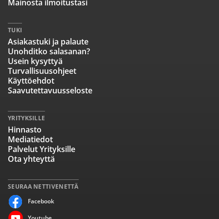
Mainosta ilmoitustasi
TUKI
Asiakastuki ja palaute
Unohditko salasanan?
Usein kysyttyä
Turvallisuusohjeet
Käyttöehdot
Saavutettavuusseloste
YRITYKSILLE
Hinnasto
Mediatiedot
Palvelut Yrityksille
Ota yhteyttä
SEURAA NETTIVENETTÄ
Facebook
Youtube