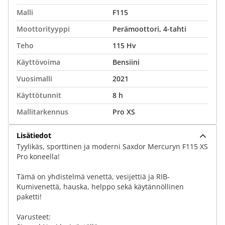
Malli
F115
Moottorityyppi
Perämoottori, 4-tahti
Teho
115 Hv
Käyttövoima
Bensiini
Vuosimalli
2021
Käyttötunnit
8 h
Mallitarkennus
Pro XS
Lisätiedot
Tyylikäs, sporttinen ja moderni Saxdor Mercuryn F115 XS
Pro koneella!
Tämä on yhdistelmä venettä, vesijettiä ja RIB-
Kumivenettä, hauska, helppo sekä käytännöllinen
paketti!
Varusteet: