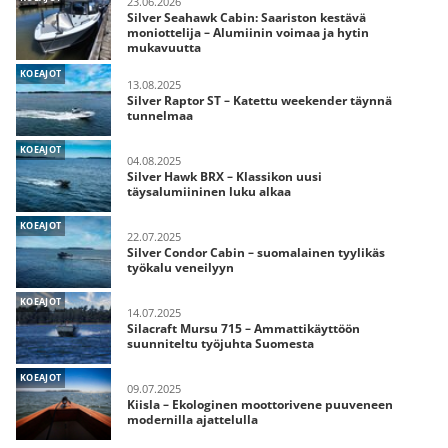
23.06.2026
Silver Seahawk Cabin: Saariston kestävä
moniottelija – Alumiinin voimaa ja hytin
mukavuutta
KOEAJOT
13.08.2025
Silver Raptor ST – Katettu weekender täynnä
tunnelmaa
KOEAJOT
04.08.2025
Silver Hawk BRX – Klassikon uusi
täysalumiininen luku alkaa
KOEAJOT
22.07.2025
Silver Condor Cabin – suomalainen tyylikäs
työkalu veneilyyn
KOEAJOT
14.07.2025
Silacraft Mursu 715 – Ammattikäyttöön
suunniteltu työjuhta Suomesta
KOEAJOT
09.07.2025
Kiisla – Ekologinen moottorivene puuveneen
modernilla ajattelulla