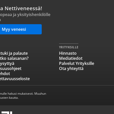
ta Nettiveneessä!
opeaa ja yksityishenkilölle
a
Myy veneesi
YRITYKSILLE
tuki ja palaute
Hinnasto
tko salasanan?
Mediatiedot
ysyttyä
Palvelut Yrityksille
isuusohjeet
Ota yhteyttä
ehdot
ettavuusseloste
inulle hakusi mukaisesti. Muuhun
usten kautta.