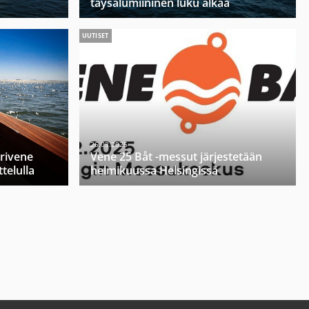
täysalumiininen luku alkaa
UUTISET
26.03.2025
orivene
Vene 25 Båt -messut järjestetään
telulla
helmikuussa Helsingissä