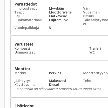
Perustiedot
Ilmoitustyyppi
Myydään
Väri
Tyyppi
Moottorivene
Vuosimalli
Laji
Matkavene
Pituus
Runkomateriaali
Lujitemuovi
Talvisäilytysva
et
Vuodepaikkoja
3
Varusteet
Kompassi
Traileri
Uimaportaat
WC
Moottori
Merkki
Perkins
Moottorityypp
Jäähdytys
Makeavesi
Teho
Käyttövoima
Diesel
-
Moottoriin on tehty laakeri remontti 60-70 tuntia sitten
Lisätiedot