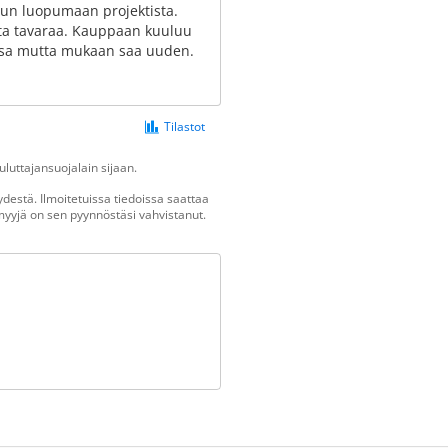
dun luopumaan projektista.
uta tavaraa. Kauppaan kuuluu
rossa mutta mukaan saa uuden.
Tilastot
luttajansuojalain sijaan.
destä. Ilmoitetuissa tiedoissa saattaa
n myyjä on sen pyynnöstäsi vahvistanut.