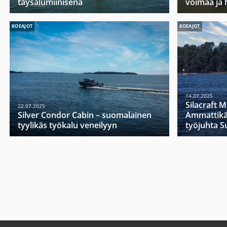
täysalumiinisena
voimaa ja 
KOEAJOT
KOEAJOT
14.07.2025
Silacraft 
22.07.2025
Silver Condor Cabin – suomalainen
Ammattikä
tyylikäs työkalu veneilyyn
työjuhta 