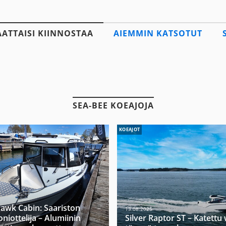
AATTAISI KIINNOSTAA
AIEMMIN KATSOTUT
SEA-BEE KOEAJOJA
KOEAJOT
hawk Cabin: Saariston
13.08.2025
niottelija – Alumiinin
Silver Raptor ST – Katett