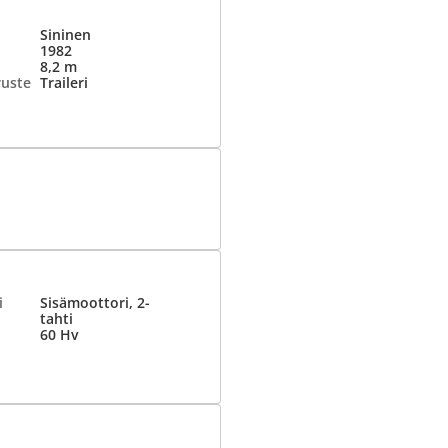
Sininen
1982
8,2 m
ruste
Traileri
i
Sisämoottori, 2-
tahti
60 Hv