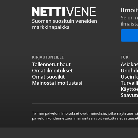
Ilmoi
Se on n
Suomen suosituin veneiden
ilmaist
markkinapaikka
KIRJAUTUNEILLE
TUKI
Tallennetut haut
Asiakas
Omat ilmoitukset
Unohdi
Omat suosikit
Usein k
Mainosta ilmoitustasi
Turvall
Käyttö
Saavut
Tämän palvelun ilmoitukset ovat mainoksia, jotka näytetään s
palvelun kohdennettuun mainontaan voit vaikuttaa evästeaset