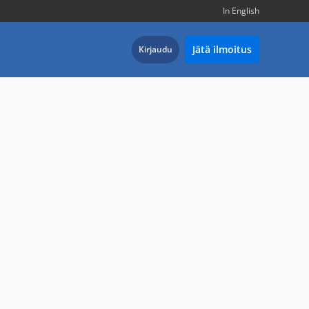
In English
Jätä ilmoitus
Kirjaudu