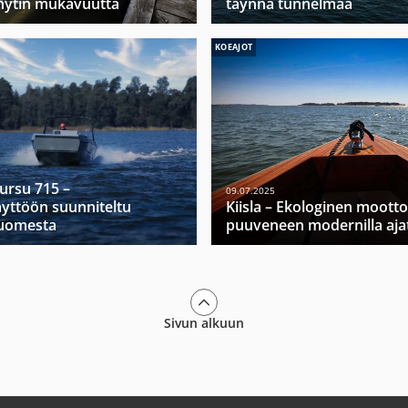
hytin mukavuutta
täynnä tunnelmaa
KOEAJOT
Mursu 715 –
09.07.2025
yttöön suunniteltu
Kiisla – Ekologinen moott
Suomesta
puuveneen modernilla ajat
Sivun alkuun