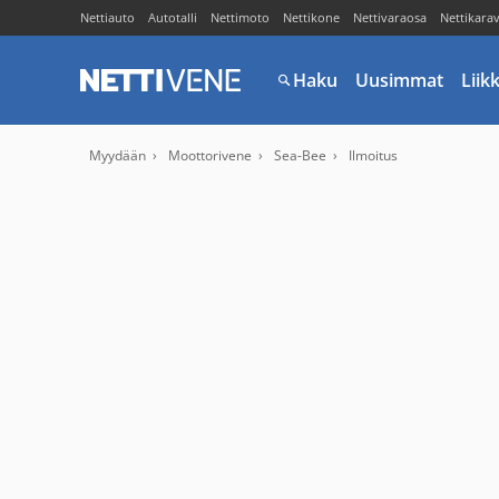
Nettiauto
Autotalli
Nettimoto
Nettikone
Nettivaraosa
Nettikara
Haku
Uusimmat
Liik
Myydään
Moottorivene
Sea-Bee
Ilmoitus