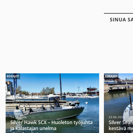
SINUA S
KOEAJOT
KOEAJOT
14.07.2026
23.06.2026
Silver Hawk SCX – Huoleton työjuhta
Silver Sea
ja kalastajan unelma
kestävä mo