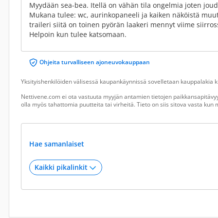
Myydään sea-bea. Itellä on vähän tila ongelmia joten jou
Mukana tulee: wc, aurinkopaneeli ja kaiken näköistä mu
traileri siitä on toinen pyörän laakeri mennyt viime siir
Helpoin kun tulee katsomaan.
Ohjeita turvalliseen ajoneuvokauppaan
Yksityishenkilöiden välisessä kaupankäynnissä sovelletaan kauppalakia ku
Nettivene.com ei ota vastuuta myyjän antamien tietojen paikkansapitävyy
olla myös tahattomia puutteita tai virheitä. Tieto on siis sitova vasta ku
Hae samanlaiset