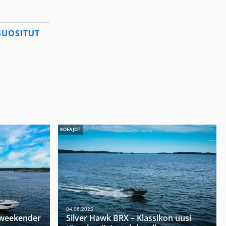
SUOSITUT
KOEAJOT
04.08.2025
u weekender
Silver Hawk BRX – Klassikon uusi