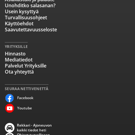
Unohditko salasanan?
Usein kysyttyä
Turvallisuusohjeet
Käyttöehdot
Saavutettavuusseloste
YRITYKSILLE
Hinnasto
Mediatiedot
Palvelut Yrityksille
Ota yhteyttä
SEURAA NETTIVENETTÄ
Facebook
Youtube
Rekkari - Ajoneuvon
kaikki tiedot heti
Ohjeet turvalliseen