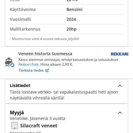
Käyttövoima
Bensiini
Vuosimalli
2024
Mallitarkennus
20hp
-
Moottorissa vielä 4 vuotta takuuta jäljellä!
Veneen historia Suomessa
Katso aiemmat omistajat, tehdyt katsastukset ja vakuutukset
Rekkari.fistä
. Hinta alkaen 2,90 €.
Tarkista tiedot
Lisätiedot
Tästä loistava verkko- tai vapakalastuspaatti heti ajoon
näyttävällä vihreällä värillä!
Myyjä
Veneliike, Jäsenenä 3 vuotta
Silacraft veneet