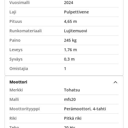
Vuosimalli
2024
Laji
Pulpettivene
Pituus
4,65 m
Runkomateriaali
Lujitemuovi
Paino
245 kg
Leveys
1,76 m
Syväys
0,3 m
Omistajia
1
Moottori
Merkki
Tohatsu
Malli
mfs20
Moottorityyppi
Perämoottori, 4-tahti
Riki
Pitkä riki
Teho
20 Hv