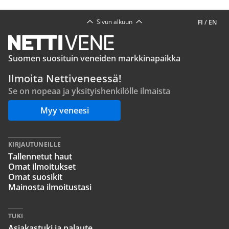
Sivun alkuun
FI
/
EN
Suomen suosituin veneiden markkinapaikka
Ilmoita Nettiveneessä!
Se on nopeaa ja yksityishenkilölle ilmaista
Myy veneesi
KIRJAUTUNEILLE
Tallennetut haut
Omat ilmoitukset
Omat suosikit
Mainosta ilmoitustasi
TUKI
Asiakastuki ja palaute