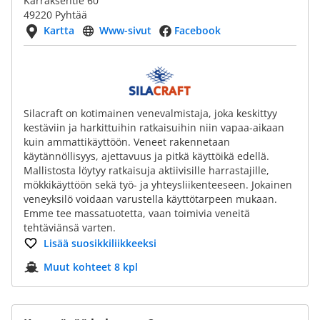
Kärraksentie 60
49220 Pyhtää
Kartta
Www-sivut
Facebook
Silacraft on kotimainen venevalmistaja, joka keskittyy
kestäviin ja harkittuihin ratkaisuihin niin vapaa-aikaan
kuin ammattikäyttöön. Veneet rakennetaan
käytännöllisyys, ajettavuus ja pitkä käyttöikä edellä.
Mallistosta löytyy ratkaisuja aktiivisille harrastajille,
mökkikäyttöön sekä työ- ja yhteysliikenteeseen. Jokainen
veneyksilö voidaan varustella käyttötarpeen mukaan.
Emme tee massatuotetta, vaan toimivia veneitä
tehtäviänsä varten.
Lisää suosikkiliikkeeksi
Muut kohteet 8 kpl