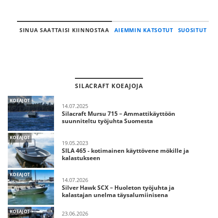
SINUA SAATTAISI KIINNOSTAA
AIEMMIN KATSOTUT
SUOSITUT
SILACRAFT KOEAJOJA
KOEAJOT
14.07.2025
Silacraft Mursu 715 – Ammattikäyttöön
suunniteltu työjuhta Suomesta
KOEAJOT
19.05.2023
SILA 465 - kotimainen käyttövene mökille ja
kalastukseen
KOEAJOT
14.07.2026
Silver Hawk SCX – Huoleton työjuhta ja
kalastajan unelma täysalumiinisena
KOEAJOT
23.06.2026