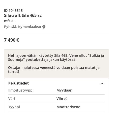
ID 1043515
Silacraft Sila 465 sc
mfs20
Pyhtää, Kymenlaakso
7 490 €
Heti ajoon vähän käytetty Sila 465. Vene ollut "Sulkia ja
Suomuja" youtubettaja Jakun käytössä.
Ostajan halutessa veneestä voidaan poistaa matot ja
tarrat!
Perustiedot
Ilmoitustyyppi
Myydään
Väri
Vihreä
Tyyppi
Moottorivene