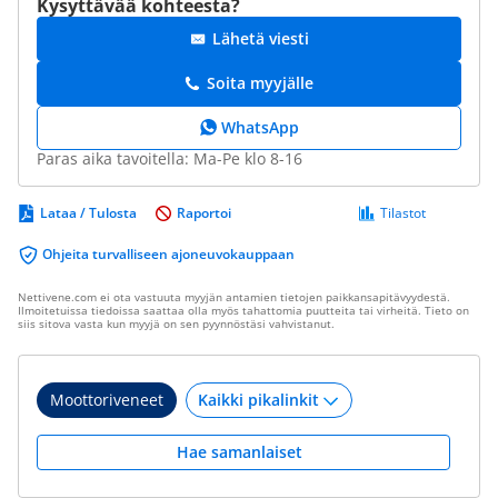
Kysyttävää kohteesta?
Lähetä viesti
Soita myyjälle
WhatsApp
Paras aika tavoitella: Ma-Pe klo 8-16
Lataa / Tulosta
Raportoi
Tilastot
Ohjeita turvalliseen ajoneuvokauppaan
Nettivene.com ei ota vastuuta myyjän antamien tietojen paikkansapitävyydestä.
Ilmoitetuissa tiedoissa saattaa olla myös tahattomia puutteita tai virheitä. Tieto on
siis sitova vasta kun myyjä on sen pyynnöstäsi vahvistanut.
Moottoriveneet
Hae samanlaiset