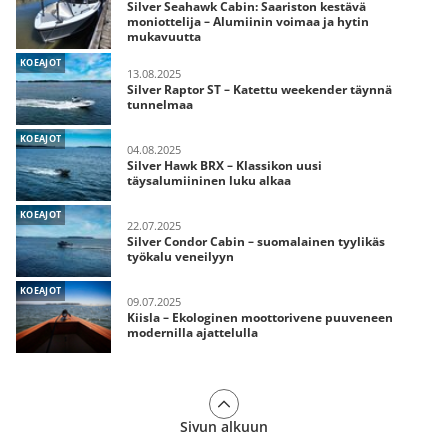
Silver Seahawk Cabin: Saariston kestävä
moniottelija – Alumiinin voimaa ja hytin
mukavuutta
KOEAJOT
13.08.2025
Silver Raptor ST – Katettu weekender täynnä
tunnelmaa
KOEAJOT
04.08.2025
Silver Hawk BRX – Klassikon uusi
täysalumiininen luku alkaa
KOEAJOT
22.07.2025
Silver Condor Cabin – suomalainen tyylikäs
työkalu veneilyyn
KOEAJOT
09.07.2025
Kiisla – Ekologinen moottorivene puuveneen
modernilla ajattelulla
Sivun alkuun