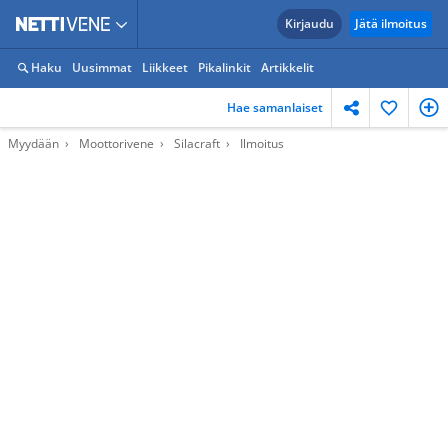
Kirjaudu
Jätä ilmoitus
Haku
Uusimmat
Liikkeet
Pikalinkit
Artikkelit
Hae samanlaiset
Myydään
Moottorivene
Silacraft
Ilmoitus