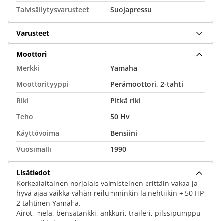
Talvisäilytysvarusteet
Suojapressu
Varusteet
Moottori
Merkki
Yamaha
Moottorityyppi
Perämoottori, 2-tahti
Riki
Pitkä riki
Teho
50 Hv
Käyttövoima
Bensiini
Vuosimalli
1990
Lisätiedot
Korkealaitainen norjalais valmisteinen erittäin vakaa ja
hyvä ajaa vaikka vähän reilumminkin lainehtiikin + 50 HP
2 tahtinen Yamaha.
Airot, mela, bensatankki, ankkuri, traileri, pilssipumppu