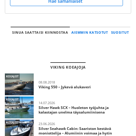
Hae samanlaiset
SINUA SAATTAISI KIINNOSTAA
AIEMMIN KATSOTUT
SUOSITUT
VIKING KOEAJOJA
KOEAJOT
08.08.2018
Viking 550 – Jykevä alukaveri
KOEAJOT
14.07.2026
Silver Hawk SCX – Huoleton työjuhta ja
kalastajan unelma täysalumiinisena
KOEAJOT
23.06.2026
Silver Seahawk Cabin: Saariston kestävä
moniottelija – Alumiinin voimaa ja hytin