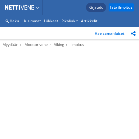
Kirjaudu
Jätä ilmoitus
Haku
Uusimmat
Liikkeet
Pikalinkit
Artikkelit
Hae samanlaiset
Myydään
Moottorivene
Viking
Ilmoitus