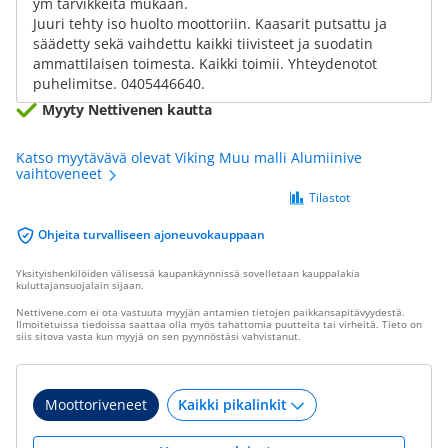
ym tarvikkeita mukaan.
Juuri tehty iso huolto moottoriin. Kaasarit putsattu ja
säädetty sekä vaihdettu kaikki tiivisteet ja suodatin
ammattilaisen toimesta. Kaikki toimii. Yhteydenotot
puhelimitse. 0405446640.
Myyty Nettivenen kautta
Katso myytävävä olevat Viking Muu malli Alumiinive
vaihtoveneet
Tilastot
Ohjeita turvalliseen ajoneuvokauppaan
Yksityishenkilöiden välisessä kaupankäynnissä sovelletaan kauppalakia
kuluttajansuojalain sijaan.
Nettivene.com ei ota vastuuta myyjän antamien tietojen paikkansapitävyydestä.
Ilmoitetuissa tiedoissa saattaa olla myös tahattomia puutteita tai virheitä. Tieto on
siis sitova vasta kun myyjä on sen pyynnöstäsi vahvistanut.
Moottoriveneet