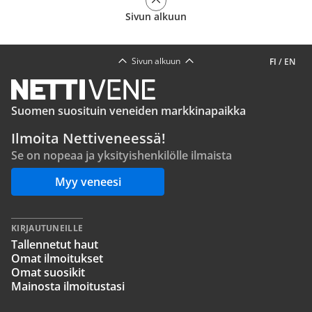
Sivun alkuun
Sivun alkuun
FI
/
EN
Suomen suosituin veneiden markkinapaikka
Ilmoita Nettiveneessä!
Se on nopeaa ja yksityishenkilölle ilmaista
Myy veneesi
KIRJAUTUNEILLE
Tallennetut haut
Omat ilmoitukset
Omat suosikit
Mainosta ilmoitustasi