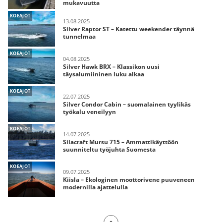
mukavuutta
KOEAJOT
13.08.2025
Silver Raptor ST – Katettu weekender täynnä
tunnelmaa
KOEAJOT
04.08.2025
Silver Hawk BRX – Klassikon uusi
täysalumiininen luku alkaa
KOEAJOT
22.07.2025
Silver Condor Cabin – suomalainen tyylikäs
työkalu veneilyyn
KOEAJOT
14.07.2025
Silacraft Mursu 715 – Ammattikäyttöön
suunniteltu työjuhta Suomesta
KOEAJOT
09.07.2025
Kiisla – Ekologinen moottorivene puuveneen
modernilla ajattelulla