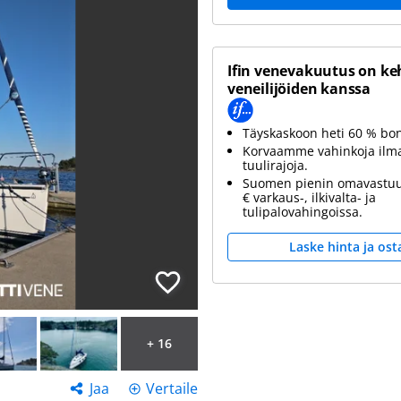
Ifin venevakuutus on ke
veneilijöiden kanssa
Täyskaskoon heti 60 % bo
Korvaamme vahinkoja ilm
tuulirajoja.
Suomen pienin omavastuu
€ varkaus-, ilkivalta- ja
tulipalovahingoissa.
Laske hinta ja ost
+ 16
Jaa
Vertaile