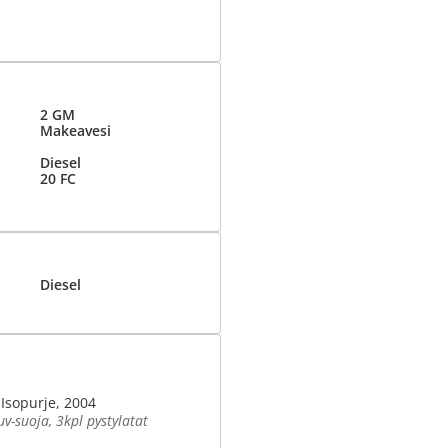
2 GM
Makeavesi
Diesel
20 FC
Diesel
Isopurje, 2004
v-suoja, 3kpl pystylatat