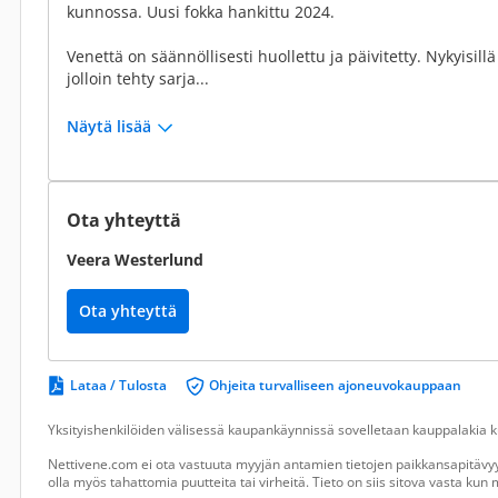
kunnossa. Uusi fokka hankittu 2024.
Venettä on säännöllisesti huollettu ja päivitetty. Nykyisill
jolloin tehty sarja...
Näytä lisää
Ota yhteyttä
Veera Westerlund
Ota yhteyttä
Lataa / Tulosta
Ohjeita turvalliseen ajoneuvokauppaan
Yksityishenkilöiden välisessä kaupankäynnissä sovelletaan kauppalakia ku
Nettivene.com ei ota vastuuta myyjän antamien tietojen paikkansapitävyy
olla myös tahattomia puutteita tai virheitä. Tieto on siis sitova vasta ku