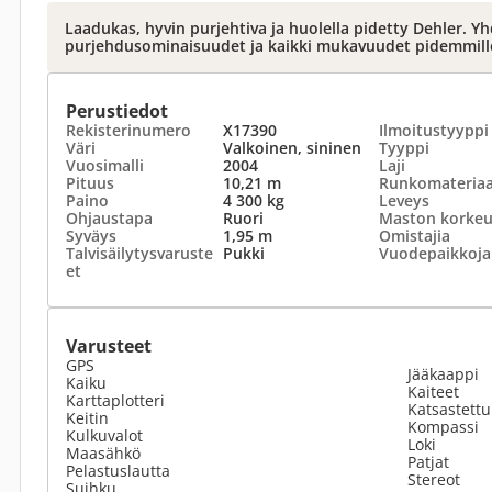
Laadukas, hyvin purjehtiva ja huolella pidetty Dehler. Yh
purjehdusominaisuudet ja kaikki mukavuudet pidemmille
Perustiedot
Rekisterinumero
X17390
Ilmoitustyyppi
Väri
Valkoinen, sininen
Tyyppi
Vuosimalli
2004
Laji
Pituus
10,21 m
Runkomateriaa
Paino
4 300 kg
Leveys
Ohjaustapa
Ruori
Maston korke
Syväys
1,95 m
Omistajia
Talvisäilytysvaruste
Pukki
Vuodepaikkoja
et
Varusteet
GPS
Jääkaappi
Kaiku
Kaiteet
Karttaplotteri
Katsastettu
Keitin
Kompassi
Kulkuvalot
Loki
Maasähkö
Patjat
Pelastuslautta
Stereot
Suihku