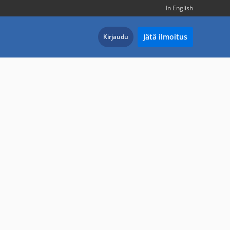
In English
Jätä ilmoitus
Kirjaudu