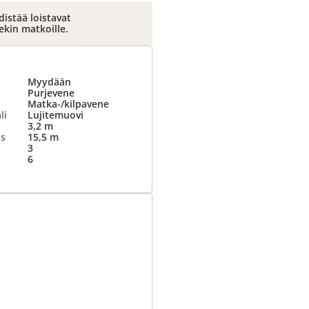
distää loistavat
kin matkoille.
Myydään
Purjevene
Matka-/kilpavene
li
Lujitemuovi
3,2 m
us
15,5 m
3
6