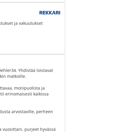
stukset ja vakuutukset
ehler34. Yhdistää loistavat
in matkoille.
ettavaa, monipuolista ja
tii erinomaisesti kaikissa
hdusta arvostaville, perheen
lla vuosittain, purjeet hyvässä