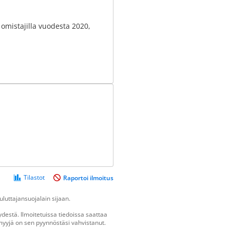
ä omistajilla vuodesta 2020,
Tilastot
Raportoi ilmoitus
luttajansuojalain sijaan.
destä. Ilmoitetuissa tiedoissa saattaa
n myyjä on sen pyynnöstäsi vahvistanut.