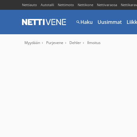
Nettiauto
Autotalli
Nettimoto
Nettikone
Nettivaraosa
Nettikara
Haku
Uusimmat
Liik
Myydään
Purjevene
Dehler
Ilmoitus