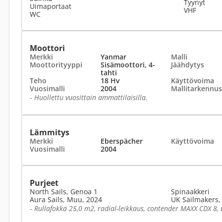
Tyynyt
Uimaportaat
VHF
WC
Moottori
Merkki
Yanmar
Malli
Moottorityyppi
Sisämoottori, 4-
Jäähdytys
tahti
Teho
18 Hv
Käyttövoima
Vuosimalli
2004
Mallitarkennus
-
Huollettu vuosittain ammattilaisilla.
Lämmitys
Merkki
Eberspächer
Käyttövoima
Vuosimalli
2004
Purjeet
North Sails, Genoa 1
Spinaakkeri
Aura Sails, Muu, 2024
UK Sailmakers, 
-
Rullafokka 25,0 m2, radial-leikkaus, contender MAXX CDX 8, u