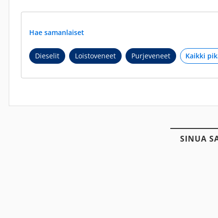
Hae samanlaiset
Dieselit
Loistoveneet
Purjeveneet
SINUA S