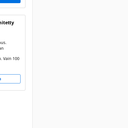
hitetty
nus.
an
. Vain 100
a