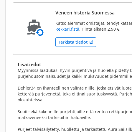
Veneen historia Suomessa
Katso aiemmat omistajat, tehdyt katsa
Rekkari.fistä
. Hinta alkaen 2,90 €.
Tarkista tiedot
Lisätiedot
Myynnissä laadukas, hyvin purjehtiva ja huolella pidetty D
purjehdusominaisuudet ja kaikki mukavuudet pidemmillek
Dehler34 on ihanteellinen valinta niille, jotka etsivät luot
ketterää purjevenettä, joka ei tingi suorituskyvystä. Purjeh
olosuhteissa.
Sopii sekä kokeneille purjehtijoille että rentoa retkipurje
matkaveneeksi tai kisoihin haluaville.
Purjeet talvisäilytetty, huollettu ja tarkastettu Aura Sailsi