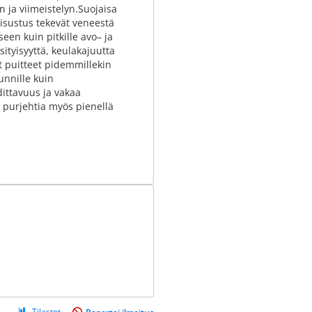
ja viimeistelyn.Suojaisa
isisustus tekevät veneestä
een kuin pitkille avo– ja
sityisyyttä, keulakajuutta
ät puitteet pidemmillekin
unnille kuin
dittavuus ja vakaa
 purjehtia myös pienellä
Tilastot