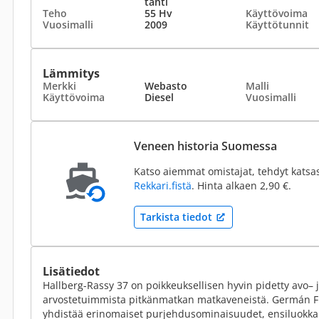
tahti
Teho
55 Hv
Käyttövoima
Vuosimalli
2009
Käyttötunnit
Lämmitys
Merkki
Webasto
Malli
Käyttövoima
Diesel
Vuosimalli
Veneen historia Suomessa
Katso aiemmat omistajat, tehdyt katsa
Rekkari.fistä
. Hinta alkaen 2,90 €.
Tarkista tiedot
Lisätiedot
Hallberg-Rassy 37 on poikkeuksellisen hyvin pidetty avo– 
arvostetuimmista pitkänmatkan matkaveneistä. Germán F
yhdistää erinomaiset purjehdusominaisuudet, ensiluokk