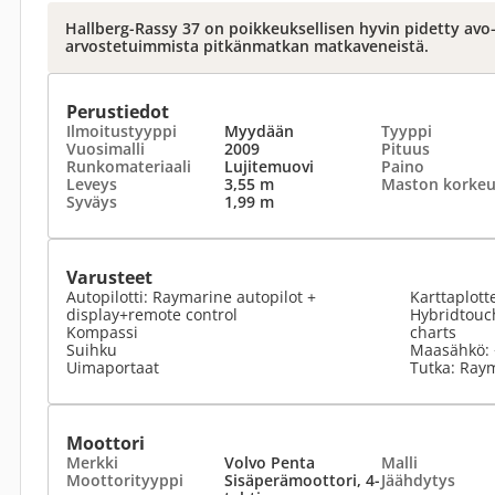
Hallberg-Rassy 37 on poikkeuksellisen hyvin pidetty avo–
arvostetuimmista pitkänmatkan matkaveneistä.
Perustiedot
Ilmoitustyyppi
Myydään
Tyyppi
Vuosimalli
2009
Pituus
Runkomateriaali
Lujitemuovi
Paino
Leveys
3,55 m
Maston korke
Syväys
1,99 m
Varusteet
Autopilotti: Raymarine autopilot +
Karttaplott
display+remote control
Hybridtouch
Kompassi
charts
Suihku
Maasähkö: +
Uimaportaat
Tutka: Ra
Moottori
Merkki
Volvo Penta
Malli
Moottorityyppi
Sisäperämoottori, 4-
Jäähdytys