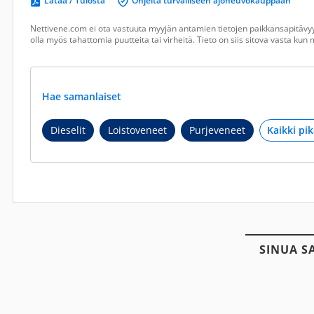
Lataa / Tulosta
Ohjeita turvalliseen ajoneuvokauppaan
Nettivene.com ei ota vastuuta myyjän antamien tietojen paikkansapitävyy
olla myös tahattomia puutteita tai virheitä. Tieto on siis sitova vasta ku
Hae samanlaiset
Dieselit
Loistoveneet
Purjeveneet
SINUA S