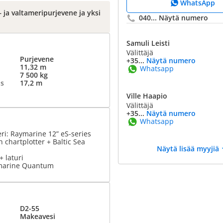
WhatsApp
 ja valtameripurjevene ja yksi
040...
Näytä numero
Samuli Leisti
Välittäjä
Purjevene
+35...
Näytä numero
11,32 m
Whatsapp
7 500 kg
us
17,2 m
Ville Haapio
Välittäjä
+35...
Näytä numero
Whatsapp
eri: Raymarine 12” eS-series
 chartplotter + Baltic Sea
Näytä lisää myyjiä
 laturi
ymarine Quantum
D2-55
Makeavesi