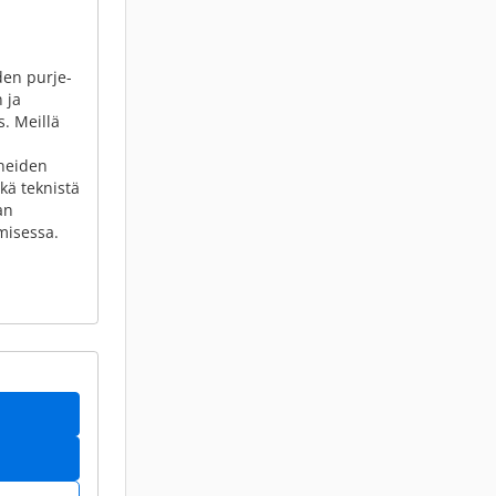
den purje-
 ja
s. Meillä
neiden
kä teknistä
an
misessa.