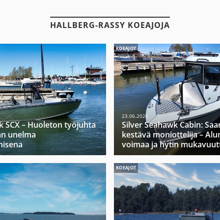
HALLBERG-RASSY KOEAJOJA
KOEAJOT
23.06.2026
k SCX – Huoleton työjuhta
Silver Seahawk Cabin: Saa
jan unelma
kestävä moniottelija – Alu
nisena
voimaa ja hytin mukavuut
KOEAJOT