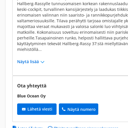
Hallberg-Rassylle tunnusomaisen korkean rakennuslaadun 
keski-cockpit, turvallinen kansijärjestely ja laadukas tiikk
erinomaisen valinnan niin saaristo- ja rannikkopurjehduks
valtameriosuuksille. Tilava perähytti tarjoaa omistajalle yk
majoittaa vieraat mukavasti ja valoisa salonki luo viihtyis
matkoille. Kokonaisuus soveltuu erinomaisesti niin parisk
perheille.Tasapainoinen runko, helposti hallittava purjeh
käyttäytyminen tekevät Hallberg-Rassy 37:stä miellyttävän
miehistöllä...
Näytä lisää
Ota yhteyttä
Blue Ocean Oy
Lähetä viesti
Näytä numero