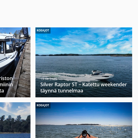
KOEAJOT
riston
13.08.2025
miinin
Silver Raptor ST – Katettu weekender
ta
täynnä tunnelmaa
KOEAJOT