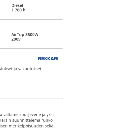
Diesel
1 780 h
AirTop 3500W
2009
stukset ja vakuutukset
ja valtameripurjevene ja yksi
rersin suunnittelema runko
aisen merikelpoisuuden sekä