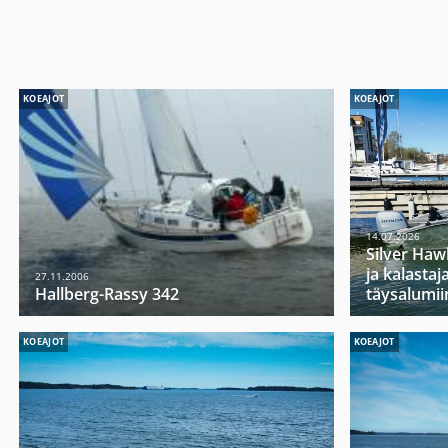
KOEAJOT
KOEAJOT
14.07.2026
Silver Haw
ja kalasta
27.11.2006
Hallberg-Rassy 342
täysalumii
KOEAJOT
KOEAJOT