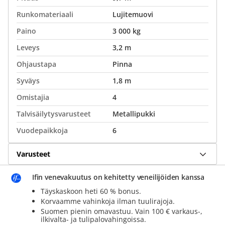
Runkomateriaali
Lujitemuovi
Paino
3 000 kg
Leveys
3,2 m
Ohjaustapa
Pinna
Syväys
1,8 m
Omistajia
4
Talvisäilytysvarusteet
Metallipukki
Vuodepaikkoja
6
Varusteet
Ifin venevakuutus on kehitetty veneilijöiden kanssa
Täyskaskoon heti 60 % bonus.
Korvaamme vahinkoja ilman tuulirajoja.
Suomen pienin omavastuu. Vain 100 € varkaus-,
ilkivalta- ja tulipalovahingoissa.