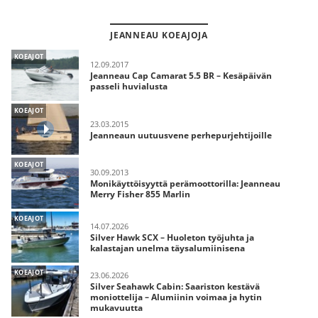
JEANNEAU KOEAJOJA
KOEAJOT
12.09.2017
Jeanneau Cap Camarat 5.5 BR – Kesäpäivän
passeli huvialusta
KOEAJOT
23.03.2015
Jeanneaun uutuusvene perhepurjehtijoille
KOEAJOT
30.09.2013
Monikäyttöisyyttä perämoottorilla: Jeanneau
Merry Fisher 855 Marlin
KOEAJOT
14.07.2026
Silver Hawk SCX – Huoleton työjuhta ja
kalastajan unelma täysalumiinisena
KOEAJOT
23.06.2026
Silver Seahawk Cabin: Saariston kestävä
moniottelija – Alumiinin voimaa ja hytin
mukavuutta