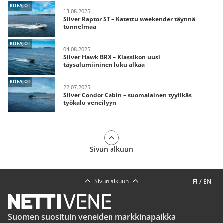
KOEAJOT
13.08.2025
Silver Raptor ST – Katettu weekender täynnä
tunnelmaa
KOEAJOT
04.08.2025
Silver Hawk BRX – Klassikon uusi
täysalumiininen luku alkaa
KOEAJOT
22.07.2025
Silver Condor Cabin – suomalainen tyylikäs
työkalu veneilyyn
Sivun alkuun
Sivun alkuun
FI
/
EN
Suomen suosituin veneiden markkinapaikka