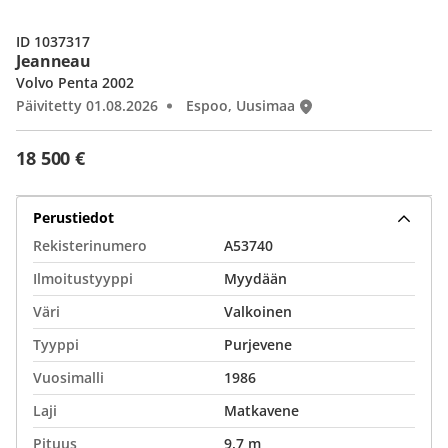
ID 1037317
Jeanneau
Volvo Penta 2002
Päivitetty 01.08.2026
Espoo, Uusimaa
18 500 €
Perustiedot
Rekisterinumero
A53740
Ilmoitustyyppi
Myydään
Väri
Valkoinen
Tyyppi
Purjevene
Vuosimalli
1986
Laji
Matkavene
Pituus
9,7 m