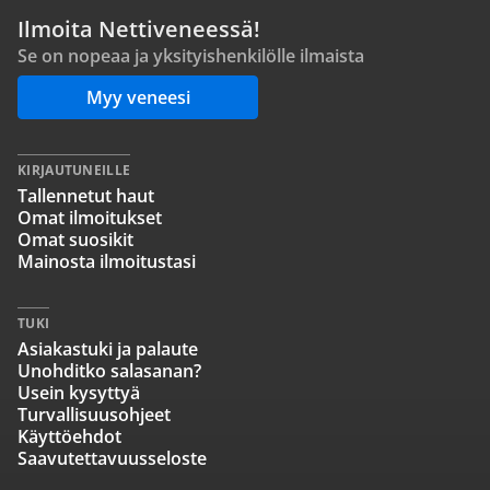
Ilmoita Nettiveneessä!
Se on nopeaa ja yksityishenkilölle ilmaista
Myy veneesi
KIRJAUTUNEILLE
Tallennetut haut
Omat ilmoitukset
Omat suosikit
Mainosta ilmoitustasi
TUKI
Asiakastuki ja palaute
Unohditko salasanan?
Usein kysyttyä
Turvallisuusohjeet
Käyttöehdot
Saavutettavuusseloste