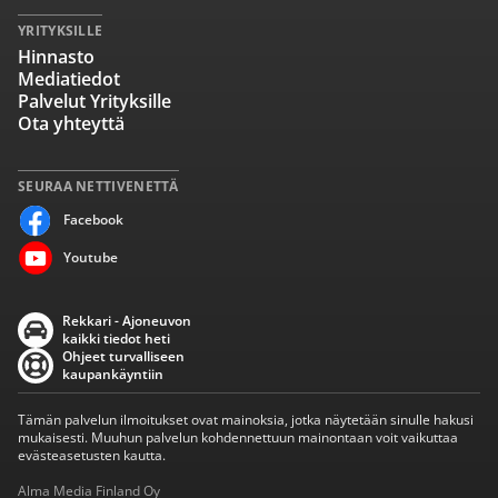
YRITYKSILLE
Hinnasto
Mediatiedot
Palvelut Yrityksille
Ota yhteyttä
SEURAA NETTIVENETTÄ
Facebook
Youtube
Rekkari - Ajoneuvon
kaikki tiedot heti
Ohjeet turvalliseen
kaupankäyntiin
Tämän palvelun ilmoitukset ovat mainoksia, jotka näytetään sinulle hakusi
mukaisesti. Muuhun palvelun kohdennettuun mainontaan voit vaikuttaa
evästeasetusten kautta.
Alma Media Finland Oy