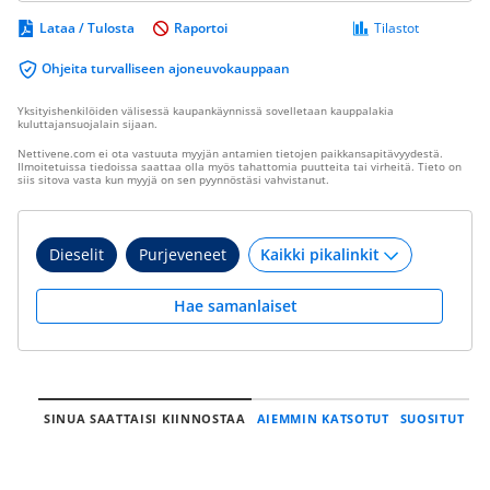
Lataa / Tulosta
Raportoi
Tilastot
Ohjeita turvalliseen ajoneuvokauppaan
Yksityishenkilöiden välisessä kaupankäynnissä sovelletaan kauppalakia
kuluttajansuojalain sijaan.
Nettivene.com ei ota vastuuta myyjän antamien tietojen paikkansapitävyydestä.
Ilmoitetuissa tiedoissa saattaa olla myös tahattomia puutteita tai virheitä. Tieto on
siis sitova vasta kun myyjä on sen pyynnöstäsi vahvistanut.
Dieselit
Purjeveneet
Hae samanlaiset
SINUA SAATTAISI KIINNOSTAA
AIEMMIN KATSOTUT
SUOSITUT