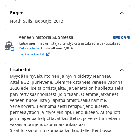
Purjeet
North Sails, Isopurje, 2013
Veneen historia Suomessa
Katso aiemmat omistajat, tehdyt katsastukset ja vakuutukset
Rekkari.fistä
. Hinta alkaen 2,90 €.
Tarkista tiedot
Lisätiedot
Myydään hyväkuntoinen ja hyvin pidetty Jeanneau
Attalia 32 -purjevene. Olemme ostaneet veneen vuonna
2020 edelliseltä omistajalta, ja venettä on huollettu sekä
päivitetty säännöllisesti jo pitkään. Olemme jatkaneet
veneen huolellista ylläpitoa omistusaikanamme.
Vene soveltuu erinomaisesti retkipurjehdukseen,
perhekäyttöön ja myös yksinpurjehdukseen. Autopilotti
ja rullagenoa helpottavat käsittelyä, ja vene tunnetaan
vakaista purjehdusominaisuuksistaan.
Sisätiloissa on nukkumapaikat kuudelle. Keittiössä