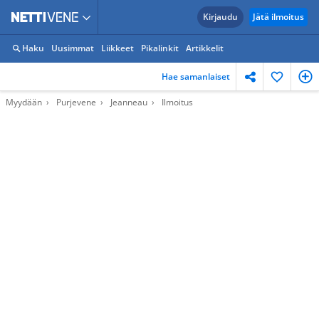
Kirjaudu
Jätä ilmoitus
Haku
Uusimmat
Liikkeet
Pikalinkit
Artikkelit
Hae samanlaiset
Myydään
Purjevene
Jeanneau
Ilmoitus