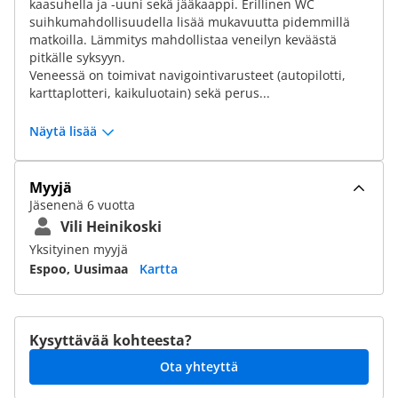
kaasuhella ja -uuni sekä jääkaappi. Erillinen WC
suihkumahdollisuudella lisää mukavuutta pidemmillä
matkoilla. Lämmitys mahdollistaa veneilyn keväästä
pitkälle syksyyn.
Veneessä on toimivat navigointivarusteet (autopilotti,
karttaplotteri, kaikuluotain) sekä perus...
Näytä lisää
Myyjä
Jäsenenä 6 vuotta
Vili Heinikoski
Yksityinen myyjä
Espoo, Uusimaa
Kartta
Kysyttävää kohteesta?
Ota yhteyttä