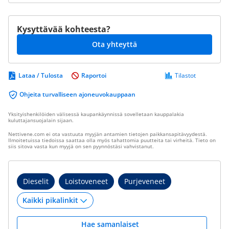
Kysyttävää kohteesta?
Ota yhteyttä
Lataa / Tulosta
Raportoi
Tilastot
Ohjeita turvalliseen ajoneuvokauppaan
Yksityishenkilöiden välisessä kaupankäynnissä sovelletaan kauppalakia
kuluttajansuojalain sijaan.
Nettivene.com ei ota vastuuta myyjän antamien tietojen paikkansapitävyydestä.
Ilmoitetuissa tiedoissa saattaa olla myös tahattomia puutteita tai virheitä. Tieto on
siis sitova vasta kun myyjä on sen pyynnöstäsi vahvistanut.
Dieselit
Loistoveneet
Purjeveneet
Hae samanlaiset