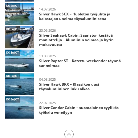
KOEAJOT
14.07.2026
Silver Hawk SCX – Huoleton työjuhta ja
kalastajan unelma täysalumiinisena
KOEAJOT
23.06.2026
Silver Seahawk Cabin: Saariston kestävä
moniottelija – Alumiinin voimaa ja hytin
mukavuutta
KOEAJOT
13.08.2025
Silver Raptor ST – Katettu weekender täynnä
tunnelmaa
KOEAJOT
04.08.2025
Silver Hawk BRX – Klassikon uusi
täysalumiininen luku alkaa
KOEAJOT
22.07.2025
Silver Condor Cabin – suomalainen tyylikäs
työkalu veneilyyn