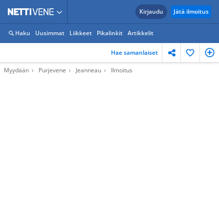
Kirjaudu
Jätä ilmoitus
Haku
Uusimmat
Liikkeet
Pikalinkit
Artikkelit
Hae samanlaiset
Myydään
Purjevene
Jeanneau
Ilmoitus