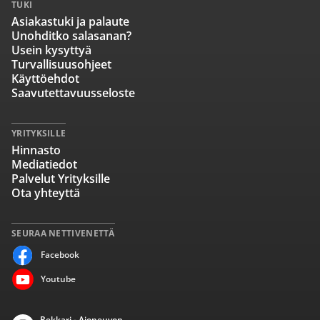
TUKI
Asiakastuki ja palaute
Unohditko salasanan?
Usein kysyttyä
Turvallisuusohjeet
Käyttöehdot
Saavutettavuusseloste
YRITYKSILLE
Hinnasto
Mediatiedot
Palvelut Yrityksille
Ota yhteyttä
SEURAA NETTIVENETTÄ
Facebook
Youtube
Rekkari - Ajoneuvon