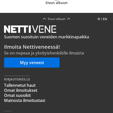
Sivun alkuun
Sivun alkuun
FI
/
EN
Suomen suosituin veneiden markkinapaikka
Ilmoita Nettiveneessä!
Se on nopeaa ja yksityishenkilölle ilmaista
Myy veneesi
KIRJAUTUNEILLE
Tallennetut haut
Omat ilmoitukset
Omat suosikit
Mainosta ilmoitustasi