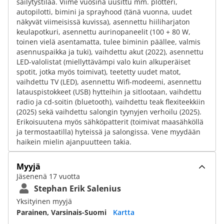
säilytystilaa. Viime vuosina uusittu mm. plotteri,
autopilotti, bimini ja sprayhood (tänä vuonna, uudet
näkyvät viimeisissä kuvissa), asennettu hiiliharjaton
keulapotkuri, asennettu aurinopaneelit (100 + 80 W,
toinen vielä asentamatta, tulee biminin päällee, valmis
asennuspaikka ja tuki), vaihdettu akut (2022), asennettu
LED-valolistat (miellyttävämpi valo kuin alkuperäiset
spotit, jotka myös toimivat), teetetty uudet matot,
vaihdettu TV (LED), asennettu Wifi-modeemi, asennettu
latauspistokkeet (USB) hytteihin ja sitlootaan, vaihdettu
radio ja cd-soitin (bluetooth), vaihdettu teak flexiteekkiin
(2025) sekä vaihdettu salongin tyynyjen verhoilu (2025).
Erikoisuutena myös sähköpatterit (toimivat maasähköllä
ja termostaatilla) hyteissä ja salongissa. Vene myydään
haikein mielin ajanpuutteen takia.
Myyjä
Jäsenenä 17 vuotta
Stephan Erik Salenius
Yksityinen myyjä
Parainen, Varsinais-Suomi
Kartta