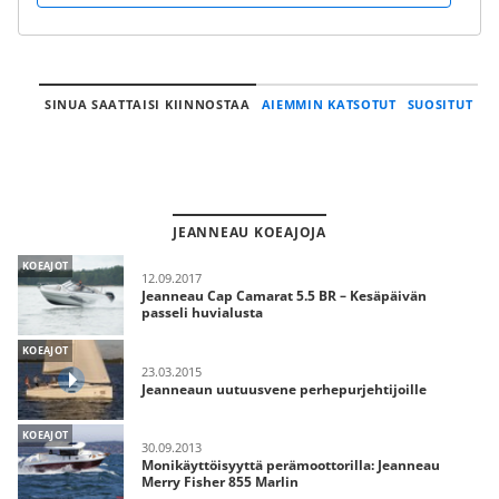
SINUA SAATTAISI KIINNOSTAA
AIEMMIN KATSOTUT
SUOSITUT
JEANNEAU KOEAJOJA
KOEAJOT
12.09.2017
Jeanneau Cap Camarat 5.5 BR – Kesäpäivän
passeli huvialusta
KOEAJOT
23.03.2015
Jeanneaun uutuusvene perhepurjehtijoille
KOEAJOT
30.09.2013
Monikäyttöisyyttä perämoottorilla: Jeanneau
Merry Fisher 855 Marlin