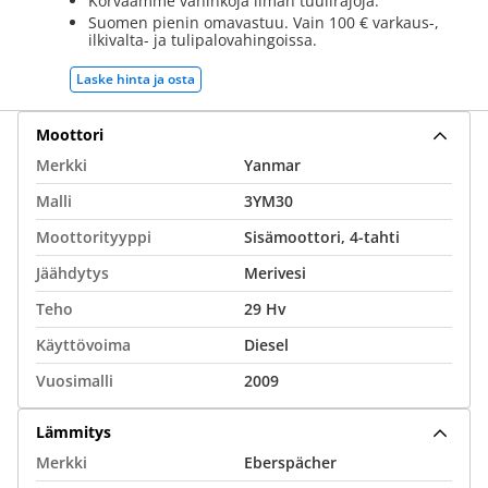
Korvaamme vahinkoja ilman tuulirajoja.
Suomen pienin omavastuu. Vain 100 € varkaus-,
ilkivalta- ja tulipalovahingoissa.
Laske hinta ja osta
Moottori
Merkki
Yanmar
Malli
3YM30
Moottorityyppi
Sisämoottori, 4-tahti
Jäähdytys
Merivesi
Teho
29 Hv
Käyttövoima
Diesel
Vuosimalli
2009
Lämmitys
Merkki
Eberspächer