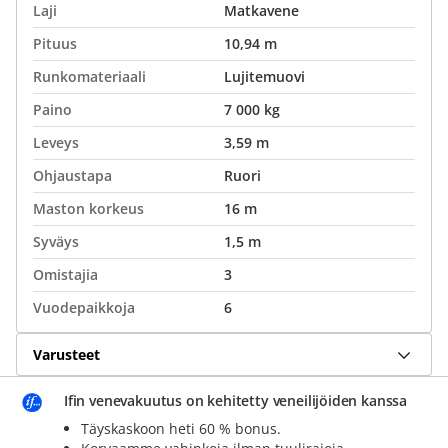
Laji
Matkavene
Pituus
10,94 m
Runkomateriaali
Lujitemuovi
Paino
7 000 kg
Leveys
3,59 m
Ohjaustapa
Ruori
Maston korkeus
16 m
Syväys
1,5 m
Omistajia
3
Vuodepaikkoja
6
Varusteet
Ifin venevakuutus on kehitetty veneilijöiden kanssa
Täyskaskoon heti 60 % bonus.