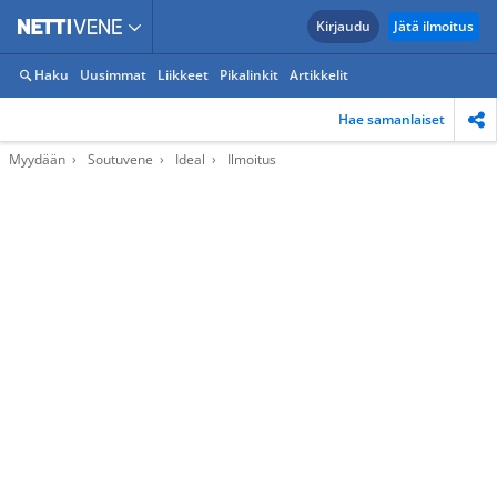
Kirjaudu
Jätä ilmoitus
Haku
Uusimmat
Liikkeet
Pikalinkit
Artikkelit
Hae samanlaiset
Myydään
Soutuvene
Ideal
Ilmoitus