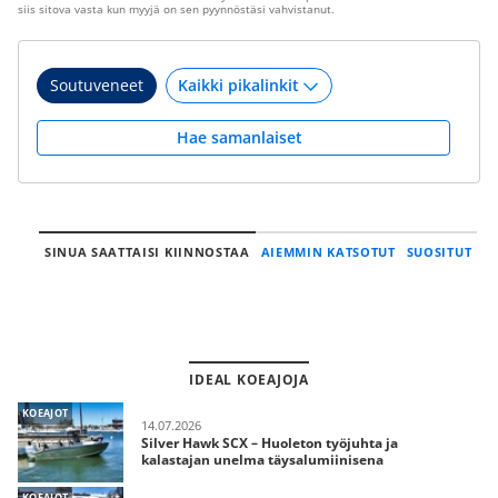
siis sitova vasta kun myyjä on sen pyynnöstäsi vahvistanut.
Soutuveneet
Hae samanlaiset
SINUA SAATTAISI KIINNOSTAA
AIEMMIN KATSOTUT
SUOSITUT
IDEAL KOEAJOJA
KOEAJOT
14.07.2026
Silver Hawk SCX – Huoleton työjuhta ja
kalastajan unelma täysalumiinisena
KOEAJOT