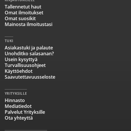
Tallennetut haut
Omat ilmoitukset
Omat suosikit
Mainosta ilmoitustasi
TUKI
Asiakastuki ja palaute
Unohditko salasanan?
Usein kysyttyä
Turvallisuusohjeet
Käyttöehdot
Saavutettavuusseloste
YRITYKSILLE
Hinnasto
Mediatiedot
Palvelut Yrityksille
Ota yhteyttä