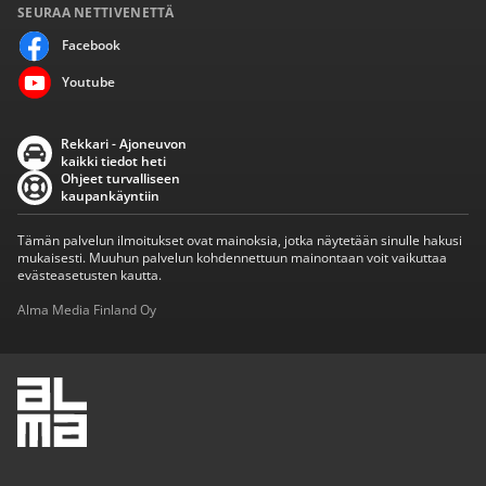
SEURAA NETTIVENETTÄ
Facebook
Youtube
Rekkari - Ajoneuvon
kaikki tiedot heti
Ohjeet turvalliseen
kaupankäyntiin
Tämän palvelun ilmoitukset ovat mainoksia, jotka näytetään sinulle hakusi
mukaisesti. Muuhun palvelun kohdennettuun mainontaan voit vaikuttaa
evästeasetusten kautta.
Alma Media Finland Oy