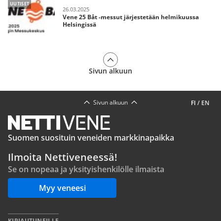
UUTISET
26.03.2025
Vene 25 Båt -messut järjestetään helmikuussa
Helsingissä
Sivun alkuun
Sivun alkuun
FI
/
EN
Suomen suosituin veneiden markkinapaikka
Ilmoita Nettiveneessä!
Se on nopeaa ja yksityishenkilölle ilmaista
Myy veneesi
KIRJAUTUNEILLE