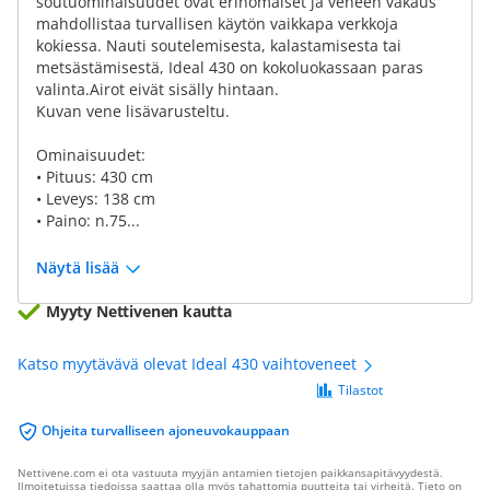
soutuominaisuudet ovat erinomaiset ja veneen vakaus
mahdollistaa turvallisen käytön vaikkapa verkkoja
kokiessa. Nauti soutelemisesta, kalastamisesta tai
metsästämisestä, Ideal 430 on kokoluokassaan paras
valinta.Airot eivät sisälly hintaan.
Kuvan vene lisävarusteltu.
Ominaisuudet:
• Pituus: 430 cm
• Leveys: 138 cm
• Paino: n.75...
Näytä lisää
Myyty Nettivenen kautta
Katso myytävävä olevat Ideal 430 vaihtoveneet
Tilastot
Ohjeita turvalliseen ajoneuvokauppaan
Nettivene.com ei ota vastuuta myyjän antamien tietojen paikkansapitävyydestä.
Ilmoitetuissa tiedoissa saattaa olla myös tahattomia puutteita tai virheitä. Tieto on