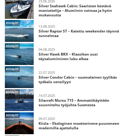
23.06.2026
Silver Seahawk Cabin: Saariston kestävä
moniottelija – Alumiinin voimaa ja hytin
mukavuutta
KOEAJOT
13.08.2025
Silver Raptor ST – Katettu weekender täynnä
tunnelmaa
KOEAJOT
04.08.2025
Silver Hawk BRX – Klassikon uusi
täysalumiininen luku alkaa
KOEAJOT
22.07.2025
Silver Condor Cabin – suomalainen tyylikäs
työkalu veneilyyn
KOEAJOT
14.07.2025
Silacraft Mursu 715 – Ammattikäyttöön
suunniteltu työjuhta Suomesta
KOEAJOT
09.07.2025
Kiisla – Ekologinen moottorivene puuveneen
modernilla ajattelulla