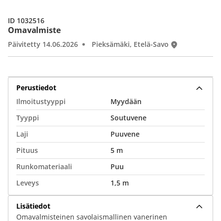
ID 1032516
Omavalmiste
Päivitetty 14.06.2026
Pieksämäki, Etelä-Savo
Perustiedot
Ilmoitustyyppi
Myydään
Tyyppi
Soutuvene
Laji
Puuvene
Pituus
5 m
Runkomateriaali
Puu
Leveys
1,5 m
Lisätiedot
Omavalmisteinen savolaismallinen vanerinen