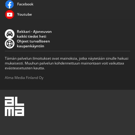
Facebook
Youtube
Rekkari - Ajoneuvon
kaikki tiedot heti
Ohjeet turvalliseen
kaupankäyntiin
Tämän palvelun ilmoitukset ovat mainoksia, jotka näytetään sinulle hakusi
mukaisesti. Muuhun palvelun kohdennettuun mainontaan voit vaikuttaa
evästeasetusten kautta.
Alma Media Finland Oy