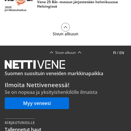
Vene 25 Båt -messut järjestetään helmikuussa
Helsingissä
Sivun alkuun
Sivun alkuun
FI
/
EN
Suomen suosituin veneiden markkinapaikka
Ilmoita Nettiveneessä!
Se on nopeaa ja yksityishenkilölle ilmaista
Myy veneesi
KIRJAUTUNEILLE
Tallennetut haut