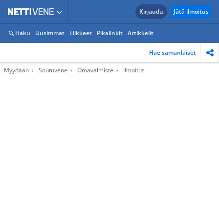
Kirjaudu
Jätä ilmoitus
Haku
Uusimmat
Liikkeet
Pikalinkit
Artikkelit
Hae samanlaiset
Myydään
Soutuvene
Omavalmiste
Ilmoitus