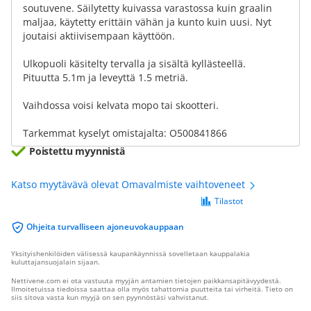
soutuvene. Säilytetty kuivassa varastossa kuin graalin
maljaa, käytetty erittäin vähän ja kunto kuin uusi. Nyt
joutaisi aktiivisempaan käyttöön.
Ulkopuoli käsitelty tervalla ja sisältä kyllästeellä.
Pituutta 5.1m ja leveyttä 1.5 metriä.
Vaihdossa voisi kelvata mopo tai skootteri.
Tarkemmat kyselyt omistajalta: O500841866
Poistettu myynnistä
Katso myytävävä olevat Omavalmiste vaihtoveneet
Tilastot
Ohjeita turvalliseen ajoneuvokauppaan
Yksityishenkilöiden välisessä kaupankäynnissä sovelletaan kauppalakia
kuluttajansuojalain sijaan.
Nettivene.com ei ota vastuuta myyjän antamien tietojen paikkansapitävyydestä.
Ilmoitetuissa tiedoissa saattaa olla myös tahattomia puutteita tai virheitä. Tieto on
siis sitova vasta kun myyjä on sen pyynnöstäsi vahvistanut.