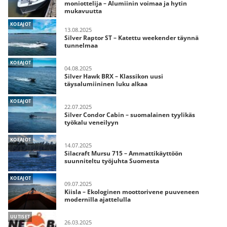
moniottelija – Alumiinin voimaa ja hytin
mukavuutta
KOEAJOT
13.08.2025
Silver Raptor ST – Katettu weekender täynnä
tunnelmaa
KOEAJOT
04.08.2025
Silver Hawk BRX – Klassikon uusi
täysalumiininen luku alkaa
KOEAJOT
22.07.2025
Silver Condor Cabin – suomalainen tyylikäs
työkalu veneilyyn
KOEAJOT
14.07.2025
Silacraft Mursu 715 – Ammattikäyttöön
suunniteltu työjuhta Suomesta
KOEAJOT
09.07.2025
Kiisla – Ekologinen moottorivene puuveneen
modernilla ajattelulla
UUTISET
26.03.2025