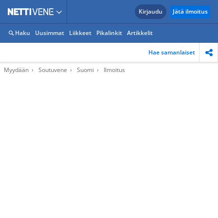
Kirjaudu
Jätä ilmoitus
Haku
Uusimmat
Liikkeet
Pikalinkit
Artikkelit
Hae samanlaiset
Myydään
Soutuvene
Suomi
Ilmoitus