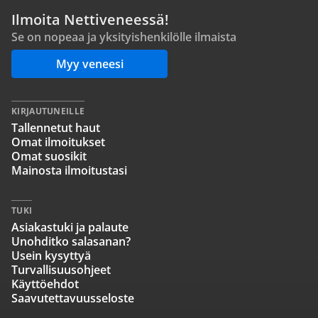
Ilmoita Nettiveneessä!
Se on nopeaa ja yksityishenkilölle ilmaista
Myy veneesi
KIRJAUTUNEILLE
Tallennetut haut
Omat ilmoitukset
Omat suosikit
Mainosta ilmoitustasi
TUKI
Asiakastuki ja palaute
Unohditko salasanan?
Usein kysyttyä
Turvallisuusohjeet
Käyttöehdot
Saavutettavuusseloste