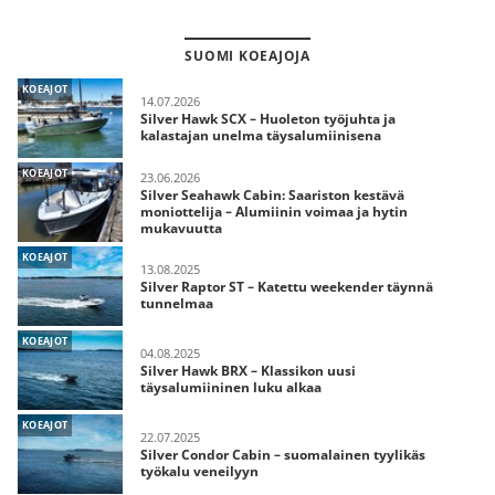
SUOMI KOEAJOJA
KOEAJOT
14.07.2026
Silver Hawk SCX – Huoleton työjuhta ja
kalastajan unelma täysalumiinisena
KOEAJOT
23.06.2026
Silver Seahawk Cabin: Saariston kestävä
moniottelija – Alumiinin voimaa ja hytin
mukavuutta
KOEAJOT
13.08.2025
Silver Raptor ST – Katettu weekender täynnä
tunnelmaa
KOEAJOT
04.08.2025
Silver Hawk BRX – Klassikon uusi
täysalumiininen luku alkaa
KOEAJOT
22.07.2025
Silver Condor Cabin – suomalainen tyylikäs
työkalu veneilyyn