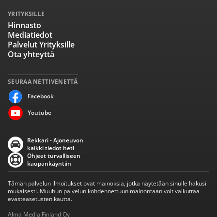
YRITYKSILLE
Hinnasto
Mediatiedot
Palvelut Yrityksille
Ota yhteyttä
SEURAA NETTIVENETTÄ
Facebook
Youtube
Rekkari - Ajoneuvon
kaikki tiedot heti
Ohjeet turvalliseen
kaupankäyntiin
Tämän palvelun ilmoitukset ovat mainoksia, jotka näytetään sinulle hakusi
mukaisesti. Muuhun palvelun kohdennettuun mainontaan voit vaikuttaa
evästeasetusten kautta.
Alma Media Finland Oy