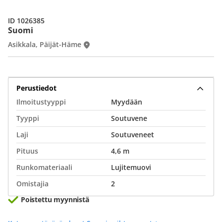
ID 1026385
Suomi
Asikkala, Päijät-Häme
Perustiedot
Ilmoitustyyppi
Myydään
Tyyppi
Soutuvene
Laji
Soutuveneet
Pituus
4,6 m
Runkomateriaali
Lujitemuovi
Omistajia
2
Poistettu myynnistä