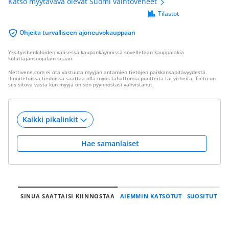
Katso myytävävä olevat Suomi vaihtoveneet
Tilastot
Ohjeita turvalliseen ajoneuvokauppaan
Yksityishenkilöiden välisessä kaupankäynnissä sovelletaan kauppalakia
kuluttajansuojalain sijaan.
Nettivene.com ei ota vastuuta myyjän antamien tietojen paikkansapitävyydestä.
Ilmoitetuissa tiedoissa saattaa olla myös tahattomia puutteita tai virheitä. Tieto on
siis sitova vasta kun myyjä on sen pyynnöstäsi vahvistanut.
Hae samanlaiset
SINUA SAATTAISI KIINNOSTAA
AIEMMIN KATSOTUT
SUOSITUT