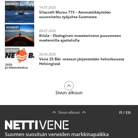
KOEAJOT
14.07.2025
Silacraft Mursu 715 – Ammattikäyttöön
suunniteltu työjuhta Suomesta
KOEAJOT
09.07.2025
Kiisla – Ekologinen moottorivene puuveneen
modernilla ajattelulla
UUTISET
26.03.2025
Vene 25 Båt -messut järjestetään helmikuussa
Helsingissä
Sivun alkuun
Sivun alkuun
FI
/
EN
Suomen suosituin veneiden markkinapaikka