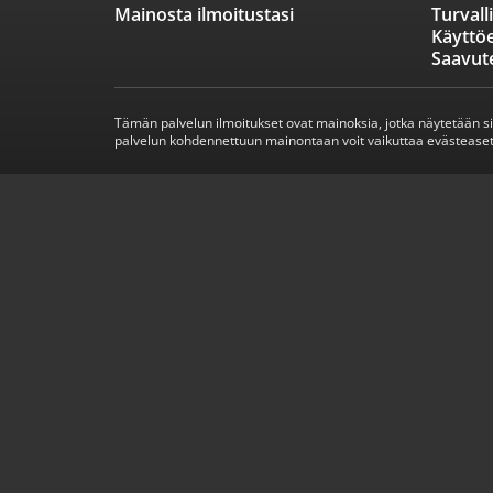
Mainosta ilmoitustasi
Turvall
Käyttö
Saavut
Tämän palvelun ilmoitukset ovat mainoksia, jotka näytetään s
palvelun kohdennettuun mainontaan voit vaikuttaa evästeaset