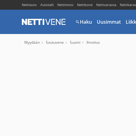
Nettiauto
Autotalli
Nettimoto
Nettikone
Nettivaraosa
Nettikara
Haku
Uusimmat
Liik
Myydään
Soutuvene
Suomi
Ilmoitus