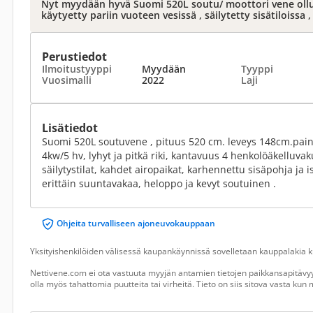
Nyt myydään hyvä Suomi 520L soutu/ moottori vene ollut 
käytyetty pariin vuoteen vesissä , säilytetty sisätiloissa 
Perustiedot
Ilmoitustyyppi
Myydään
Tyyppi
Vuosimalli
2022
Laji
Lisätiedot
Suomi 520L soutuvene , pituus 520 cm. leveys 148cm.pai
4kw/5 hv, lyhyt ja pitkä riki, kantavuus 4 henkolöäkelluva
säilytystilat, kahdet airopaikat, karhennettu sisäpohja ja 
erittäin suuntavakaa, heloppo ja kevyt soutuinen .
Ohjeita turvalliseen ajoneuvokauppaan
Yksityishenkilöiden välisessä kaupankäynnissä sovelletaan kauppalakia ku
Nettivene.com ei ota vastuuta myyjän antamien tietojen paikkansapitävyy
olla myös tahattomia puutteita tai virheitä. Tieto on siis sitova vasta ku