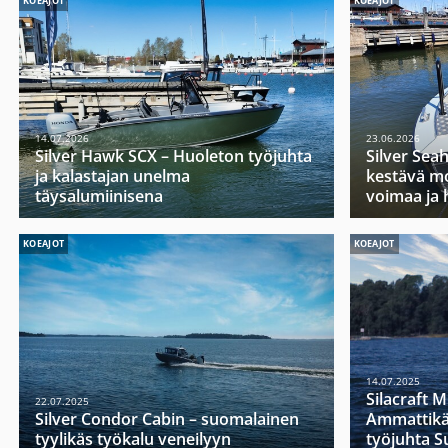
KOEAJOT
KOEAJOT
14.07.2026
23.06.2026
Silver Hawk SCX – Huoleton työjuhta
Silver Sea
ja kalastajan unelma
kestävä mo
täysalumiinisena
voimaa ja 
KOEAJOT
KOEAJOT
14.07.2025
Silacraft 
22.07.2025
Silver Condor Cabin – suomalainen
Ammattikä
tyylikäs työkalu veneilyyn
työjuhta 