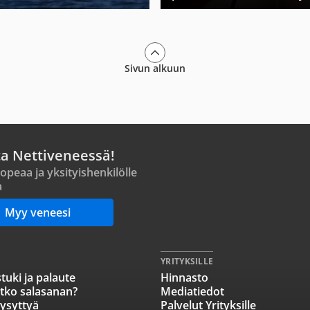
Sivun alkuun
ta Nettiveneessä!
opeaa ja yksityishenkilölle
a
Myy veneesi
YRITYKSILLE
tuki ja palaute
Hinnasto
tko salasanan?
Mediatiedot
ysyttyä
Palvelut Yrityksille