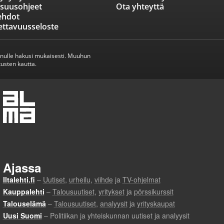
isuusohjeet
Ota yhteyttä
ehdot
ettavuusseloste
inulle hakusi mukaisesti. Muuhun
usten kautta.