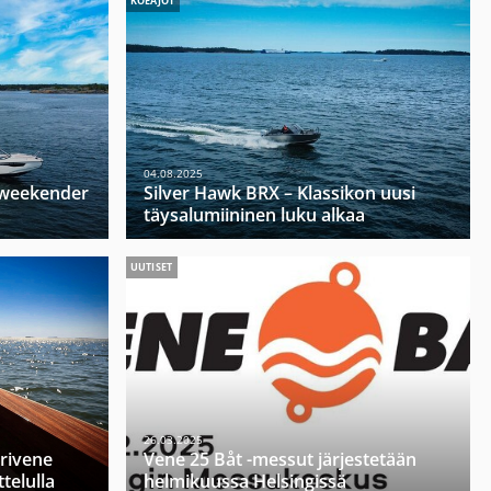
KOEAJOT
04.08.2025
u weekender
Silver Hawk BRX – Klassikon uusi
täysalumiininen luku alkaa
UUTISET
26.03.2025
orivene
Vene 25 Båt -messut järjestetään
telulla
helmikuussa Helsingissä