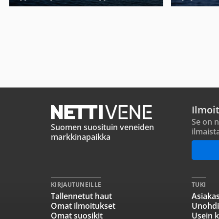
Ilmoi
Se on n
Suomen suosituin veneiden
ilmaist
markkinapaikka
KIRJAUTUNEILLE
TUKI
Tallennetut haut
Asiakas
Omat ilmoitukset
Unohdi
Omat suosikit
Usein k