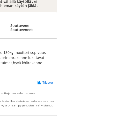
vähällä käytöllä , ei
, hieman käytön jäkiä ,
Soutuvene
Soutuveneet
no 130kg,moottori sopivuus
kuorinenrakenne lukittavat
istuimet,hyvä kölirakenne
Tilastot
luttajansuojalain sijaan.
destä. Ilmoitetuissa tiedoissa saattaa
n myyjä on sen pyynnöstäsi vahvistanut.