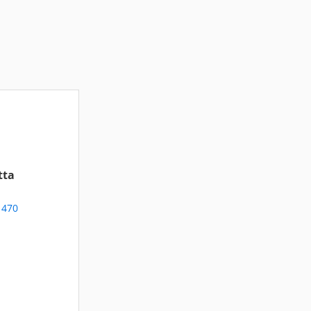
tta
 470