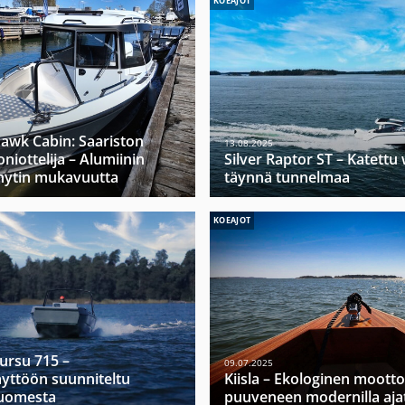
KOEAJOT
hawk Cabin: Saariston
13.08.2025
niottelija – Alumiinin
Silver Raptor ST – Katett
hytin mukavuutta
täynnä tunnelmaa
KOEAJOT
Mursu 715 –
09.07.2025
yttöön suunniteltu
Kiisla – Ekologinen moott
Suomesta
puuveneen modernilla ajat