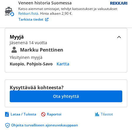
Veneen historia Suomessa
Katso aiemmat omistajat, tehdyt katsastukset ja vakuutukset
Rekkari.fistä
. Hinta alkaen 2,90 €.
Tarkista tiedot
Myyjä
Jäsenenä 14 vuotta
Markku Penttinen
Yksityinen myyjä
Kuopio, Pohjois-Savo
Kartta
Kysyttävää kohteesta?
Ota yhteyttä
Lataa / Tulosta
Raportoi
Tilastot
Ohjeita turvalliseen ajoneuvokauppaan