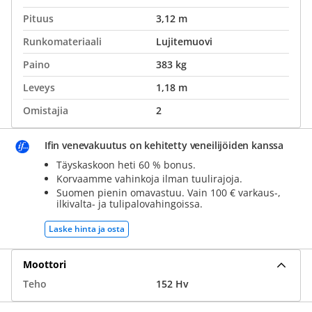
Pituus
3,12 m
Runkomateriaali
Lujitemuovi
Paino
383 kg
Leveys
1,18 m
Omistajia
2
Ifin venevakuutus on kehitetty veneilijöiden kanssa
Täyskaskoon heti 60 % bonus.
Korvaamme vahinkoja ilman tuulirajoja.
Suomen pienin omavastuu. Vain 100 € varkaus-,
ilkivalta- ja tulipalovahingoissa.
Laske hinta ja osta
Moottori
Teho
152 Hv