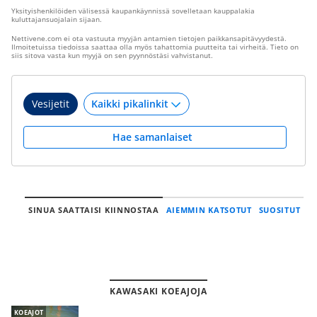
Yksityishenkilöiden välisessä kaupankäynnissä sovelletaan kauppalakia
kuluttajansuojalain sijaan.
Nettivene.com ei ota vastuuta myyjän antamien tietojen paikkansapitävyydestä.
Ilmoitetuissa tiedoissa saattaa olla myös tahattomia puutteita tai virheitä. Tieto on
siis sitova vasta kun myyjä on sen pyynnöstäsi vahvistanut.
Vesijetit
Hae samanlaiset
SINUA SAATTAISI KIINNOSTAA
AIEMMIN KATSOTUT
SUOSITUT
KAWASAKI KOEAJOJA
KOEAJOT