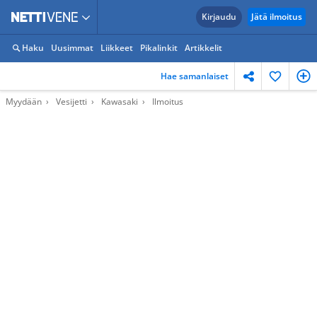
Kirjaudu
Jätä ilmoitus
Haku
Uusimmat
Liikkeet
Pikalinkit
Artikkelit
Hae samanlaiset
Myydään
Vesijetti
Kawasaki
Ilmoitus