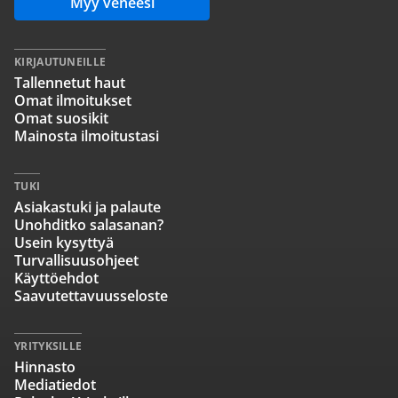
Myy veneesi
KIRJAUTUNEILLE
Tallennetut haut
Omat ilmoitukset
Omat suosikit
Mainosta ilmoitustasi
TUKI
Asiakastuki ja palaute
Unohditko salasanan?
Usein kysyttyä
Turvallisuusohjeet
Käyttöehdot
Saavutettavuusseloste
YRITYKSILLE
Hinnasto
Mediatiedot