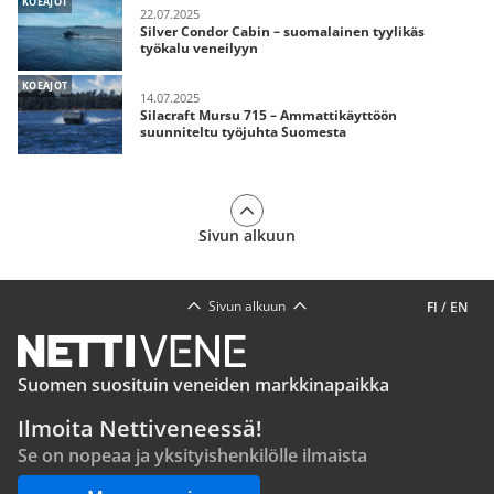
KOEAJOT
22.07.2025
Silver Condor Cabin – suomalainen tyylikäs
työkalu veneilyyn
KOEAJOT
14.07.2025
Silacraft Mursu 715 – Ammattikäyttöön
suunniteltu työjuhta Suomesta
Sivun alkuun
Sivun alkuun
FI
/
EN
Suomen suosituin veneiden markkinapaikka
Ilmoita Nettiveneessä!
Se on nopeaa ja yksityishenkilölle ilmaista