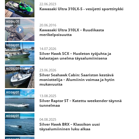
22.06.2023
Kawasaki Ultra 310LX-S - vesijetti sporttitykki
KOEAJOT
20.06.2016
Kawasaki Ultra 310LX – Ruudikasta
merikelpoisuutta
KOEAJOT
14.07.2026
Silver Hawk SCX – Huoleton työjuhta ja
kalastajan unelma täysalumiinisena
KOEAJOT
23.06.2026
Silver Seahawk Cabin: Saariston kestävä
moniottelija – Alumiinin voimaa ja hytin
mukavuutta
KOEAJOT
13.08.2025
Silver Raptor ST – Katettu weekender täynnä
tunnelmaa
KOEAJOT
04.08.2025
Silver Hawk BRX – Klassikon uusi
täysalumiininen luku alkaa