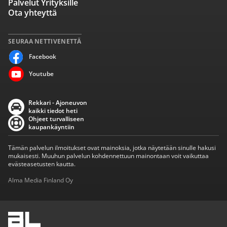
Palvelut Yrityksille
Ota yhteyttä
SEURAA NETTIVENETTÄ
Facebook
Youtube
Rekkari - Ajoneuvon
kaikki tiedot heti
Ohjeet turvalliseen
kaupankäyntiin
Tämän palvelun ilmoitukset ovat mainoksia, jotka näytetään sinulle hakusi
mukaisesti. Muuhun palvelun kohdennettuun mainontaan voit vaikuttaa
evästeasetusten kautta.
Alma Media Finland Oy