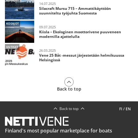
KOEAJOT
14.07.2025
Silacraft Mursu 715 – Ammattikäyttöön
suunniteltu työjuhta Suomesta
KOEAJOT
09.07.2025
Kiisla – Ekologinen moottorivene puuveneen
modernilla ajattelulla
UUTISET
26.03.2025
Vene 25 Båt -messut järjestetään helmikuussa
Helsingissä
Back to top
Back to top
FI
/
EN
Finland's most popular marketplace for boats