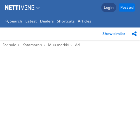
Login
Post ad
Search
Latest
Dealers
Shortcuts
Articles
Show similar
For sale
Katamaran
Muu merkki
Ad