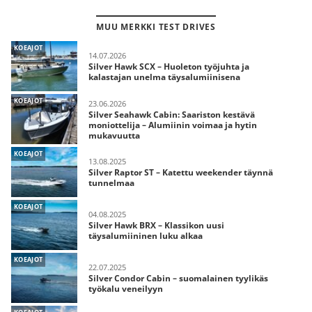
MUU MERKKI TEST DRIVES
KOEAJOT
14.07.2026
Silver Hawk SCX – Huoleton työjuhta ja
kalastajan unelma täysalumiinisena
KOEAJOT
23.06.2026
Silver Seahawk Cabin: Saariston kestävä
moniottelija – Alumiinin voimaa ja hytin
mukavuutta
KOEAJOT
13.08.2025
Silver Raptor ST – Katettu weekender täynnä
tunnelmaa
KOEAJOT
04.08.2025
Silver Hawk BRX – Klassikon uusi
täysalumiininen luku alkaa
KOEAJOT
22.07.2025
Silver Condor Cabin – suomalainen tyylikäs
työkalu veneilyyn