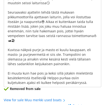
muutoin seisoi laiturissa🙄
Seuraavaksi ajattelin tehdä tästä mukavan
pikkumoottorilla ajettavan laiturin, jolla voi ilostuttaa
itseään ja naapureita😎 Aikaa ei kuitenkaan taida tulla
mistään lisää, joten jos joku muu haluaa innostua
enemmän, niin tule hakemaan pois, jottei hyvän
vempeleen tarvitse taas seistä rannassa toimettomana⛵
🛥🏖
Kuvissa näkyvä purje ja masto ei kuulu kauppaan, eli
masto- ja purjevermeitä ei siis ole. Trampoliini on
olemassa ja ainakin viime kesänä kesti vielä tällaisen
lähes sadankilon keijukaisen painonkin.
Ei muuta kuin hae pois ja keksi sillä jotakin mieletöntä
kesätekemistä itsellesi😃 Helppo purkaa osiin
kuljetuksen ajaksi eli kulkee helposti peräkärryssä.
Removed from sale
View for sale Muu merkki used boats