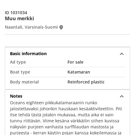
ID 1031034
Muu merkki
Naantali, Varsinais-Suomi
Basic information
Ad type
For sale
Boat type
Katamaran
Body material
Reinforced plastic
Notes
Oceans eighteen pikkukatamaraanin runko
jalostettavaksi johonkin hauskaan kesäaktiviteettiin. Piti
itse tehdä tästä jotakin mukavaa, mutta aika ei vain
tunnu riittävän. Viime kesäna värkkäilin siihen kuvissa
näkyvän purjeen vanhasta surffilaudan mastosta ja
purjeesta - kerran käytiin pojan kanssa kokeilemassa ja