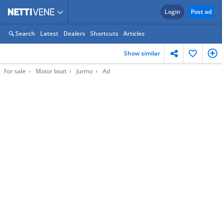
Login
Post ad
Search
Latest
Dealers
Shortcuts
Articles
Show similar
For sale
Motor boat
Jurmo
Ad