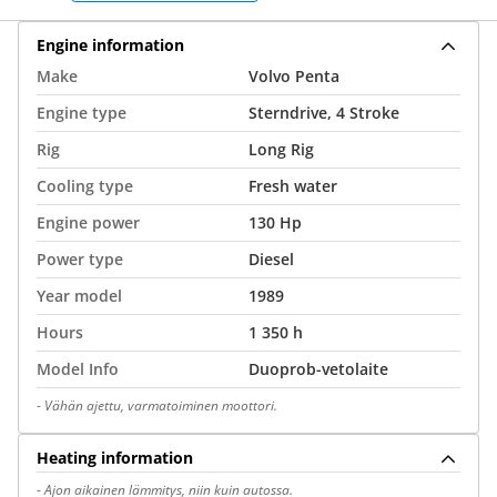
Engine information
Make
Volvo Penta
Engine type
Sterndrive, 4 Stroke
Rig
Long Rig
Cooling type
Fresh water
Engine power
130 Hp
Power type
Diesel
Year model
1989
Hours
1 350 h
Model Info
Duoprob-vetolaite
-
Vähän ajettu, varmatoiminen moottori.
Heating information
-
Ajon aikainen lämmitys, niin kuin autossa.