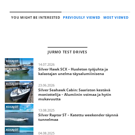
YOU MIGHT BE INTERESTED
PREVIOUSLY VIEWED
MOST VIEWED
JURMO TEST DRIVES
KOEAJOT
14.07.2026
Silver Hawk SCX – Huoleton työjuhta ja
kalastajan unelma täysalumiinisena
KOEAJOT
23.06.2026
Silver Seahawk Cabin: Saariston kestävä
moniottelija – Alumiinin voimaa ja hytin
mukavuutta
KOEAJOT
13.08.2025
Silver Raptor ST – Katettu weekender täynnä
tunnelmaa
KOEAJOT
04.08.2025