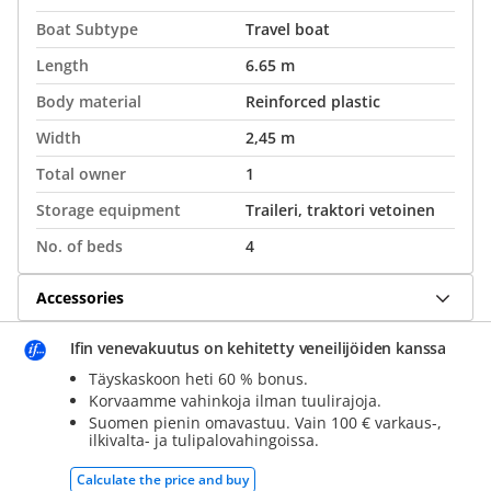
Boat Subtype
Travel boat
Length
6.65 m
Body material
Reinforced plastic
Width
2,45 m
Total owner
1
Storage equipment
Traileri, traktori vetoinen
No. of beds
4
Accessories
Ifin venevakuutus on kehitetty veneilijöiden kanssa
Täyskaskoon heti 60 % bonus.
Korvaamme vahinkoja ilman tuulirajoja.
Suomen pienin omavastuu. Vain 100 € varkaus-,
ilkivalta- ja tulipalovahingoissa.
Calculate the price and buy