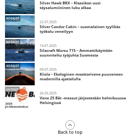
Silver Hawk BRX – Klassikon uusi
täysalumiininen luku alkaa
KOEAJOT
22.07.2025
Silver Condor Cabin – suomalainen tyylikäs
työkalu veneilyyn
KOEAJOT
14.07.2025
Silacraft Mursu 715 – Ammattikäyttöön
suunniteltu työjuhta Suomesta
KOEAJOT
09.07.2025
Kiisla – Ekologinen moottorivene puuveneen
modernilla ajattelulla
UUTISET
26.03.2025
Vene 25 Båt -messut järjestetään helmikuussa
Helsingissä
Back to top