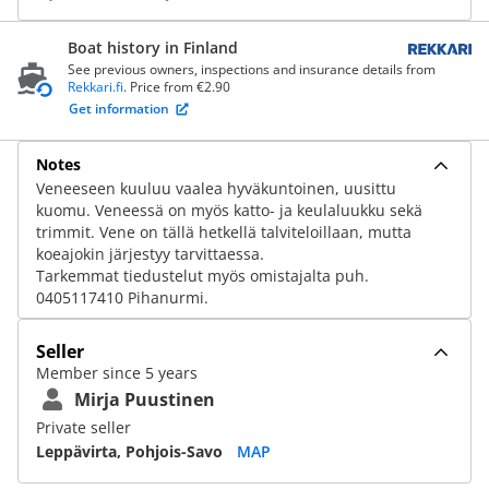
Boat history in Finland
See previous owners, inspections and insurance details from
Rekkari.fi
. Price from €2.90
Get information
Notes
Veneeseen kuuluu vaalea hyväkuntoinen, uusittu
kuomu. Veneessä on myös katto- ja keulaluukku sekä
trimmit. Vene on tällä hetkellä talviteloillaan, mutta
koeajokin järjestyy tarvittaessa.
Tarkemmat tiedustelut myös omistajalta puh.
0405117410 Pihanurmi.
Seller
Member since 5 years
Mirja Puustinen
Private seller
Leppävirta, Pohjois-Savo
MAP