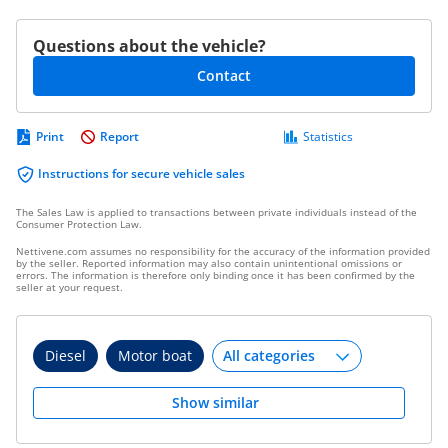
Questions about the vehicle?
Contact
Print
Report
Statistics
Instructions for secure vehicle sales
The Sales Law is applied to transactions between private individuals instead of the
Consumer Protection Law.
Nettivene.com assumes no responsibility for the accuracy of the information provided
by the seller. Reported information may also contain unintentional omissions or
errors. The information is therefore only binding once it has been confirmed by the
seller at your request.
Diesel
Motor boat
Show similar