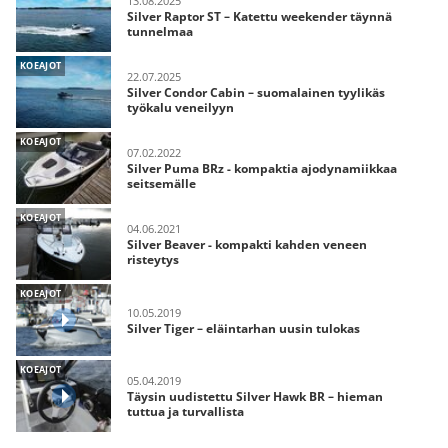
13.08.2025
Silver Raptor ST – Katettu weekender täynnä
tunnelmaa
KOEAJOT
22.07.2025
Silver Condor Cabin – suomalainen tyylikäs
työkalu veneilyyn
KOEAJOT
07.02.2022
Silver Puma BRz - kompaktia ajodynamiikkaa
seitsemälle
KOEAJOT
04.06.2021
Silver Beaver - kompakti kahden veneen
risteytys
KOEAJOT
10.05.2019
Silver Tiger – eläintarhan uusin tulokas
KOEAJOT
05.04.2019
Täysin uudistettu Silver Hawk BR – hieman
tuttua ja turvallista