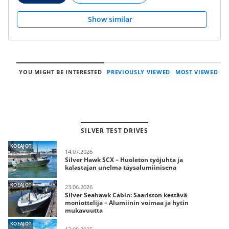
Show similar
YOU MIGHT BE INTERESTED
PREVIOUSLY VIEWED
MOST VIEWED
SILVER TEST DRIVES
KOEAJOT
14.07.2026
Silver Hawk SCX – Huoleton työjuhta ja
kalastajan unelma täysalumiinisena
KOEAJOT
23.06.2026
Silver Seahawk Cabin: Saariston kestävä
moniottelija – Alumiinin voimaa ja hytin
mukavuutta
KOEAJOT