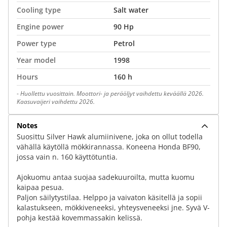
Cooling type
Salt water
Engine power
90 Hp
Power type
Petrol
Year model
1998
Hours
160 h
-
Huollettu vuosittain. Moottori- ja peräöljyt vaihdettu keväällä 2026.
Kaasuvaijeri vaihdettu 2026.
Notes
Suosittu Silver Hawk alumiinivene, joka on ollut todella
vähällä käytöllä mökkirannassa. Koneena Honda BF90,
jossa vain n. 160 käyttötuntia.
Ajokuomu antaa suojaa sadekuuroilta, mutta kuomu
kaipaa pesua.
Paljon säilytystilaa. Helppo ja vaivaton käsitellä ja sopii
kalastukseen, mökkiveneeksi, yhteysveneeksi jne. Syvä V-
pohja kestää kovemmassakin kelissä.