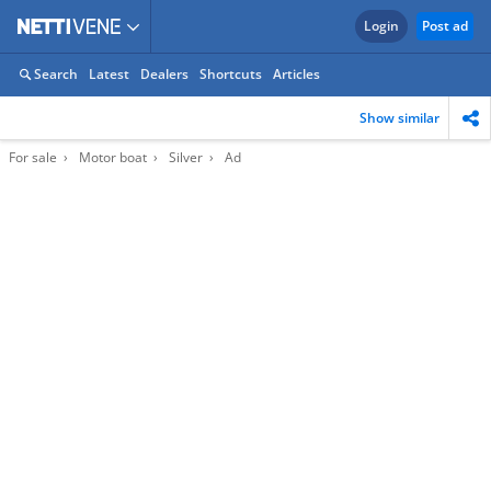
Login
Post ad
Search
Latest
Dealers
Shortcuts
Articles
Show similar
For sale
Motor boat
Silver
Ad