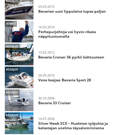
KOEAJOT
03.03.2015
Bavarian uusi lippulaiva lupaa paljon
VINKIT
16.05.2014
Perhepurjehtija voi hyvin rikata
näppituntumalla
KOEAJOT
13.02.2012
Bavaria Cruiser 36 pyrkii kohtuuteen
KOEAJOT
26.05.2010
Vene koejaa: Bavaria Sport 28
KOEAJOT
30.10.2006
Bavaria 33 Cruiser
KOEAJOT
14.07.2026
Silver Hawk SCX – Huoleton työjuhta ja
kalastajan unelma täysalumiinisena