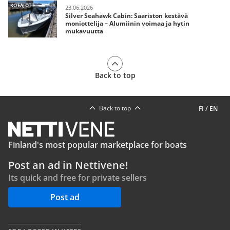
KOEAJOT
23.06.2026
Silver Seahawk Cabin: Saariston kestävä
moniottelija – Alumiinin voimaa ja hytin
mukavuutta
Back to top
Back to top
FI
/
EN
Finland's most popular marketplace for boats
Post an ad in Nettivene!
Its quick and free for private sellers
Post ad