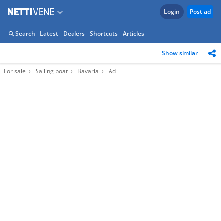
Login
Post ad
Search
Latest
Dealers
Shortcuts
Articles
Show similar
For sale
Sailing boat
Bavaria
Ad