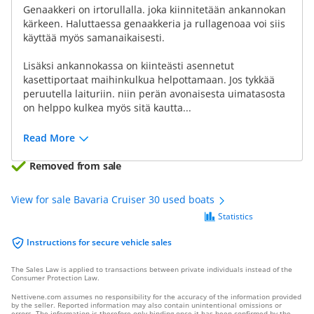
Genaakkeri on irtorullalla. joka kiinnitetään ankannokan
kärkeen. Haluttaessa genaakkeria ja rullagenoaa voi siis
käyttää myös samanaikaisesti.
Lisäksi ankannokassa on kiinteästi asennetut
kasettiportaat maihinkulkua helpottamaan. Jos tykkää
peruutella laituriin. niin perän avonaisesta uimatasosta
on helppo kulkea myös sitä kautta...
Read More
Removed from sale
View for sale Bavaria Cruiser 30 used boats
Statistics
Instructions for secure vehicle sales
The Sales Law is applied to transactions between private individuals instead of the
Consumer Protection Law.
Nettivene.com assumes no responsibility for the accuracy of the information provided
by the seller. Reported information may also contain unintentional omissions or
errors. The information is therefore only binding once it has been confirmed by the