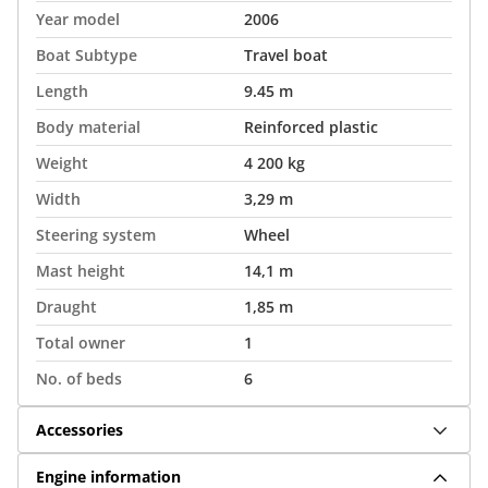
Year model
2006
Boat Subtype
Travel boat
Length
9.45 m
Body material
Reinforced plastic
Weight
4 200 kg
Width
3,29 m
Steering system
Wheel
Mast height
14,1 m
Draught
1,85 m
Total owner
1
No. of beds
6
Accessories
Engine information