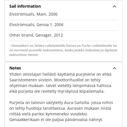
Sail information
Elvströmsails, Main, 2006
Elvströmsails, Genoa 1, 2006
Other brand, Genager, 2012
-
Genaakkeri on Selden rullalaitteella Genoa on Furlex rullalaitteella Iso
on normaali puomille laskostettava, laiska jaakko helpottaa ja läpilatat
tukevoittaa menoa
Notes
Yhden omistajan hellästi käyttämä purjevene on ehkä
Saaristomeren siistein. Moottorihuollot on tehty
ohjelman mukaan. talvet vietetty lämpimässä hallissa.
eikä purjeita ole revitelty myrskyissä kilpailemalla.
Purjeita on talvisin säilytetty Aura-Sailsilla. jossa niihin
on tehty huoltoja tarvittaessa. Aurasen mukaan niistä
riittää vielä pariksi kymmeneksi vuodeksi.
Genaakkerikaan ei ole paljoa päivänvaloa nähnyt.