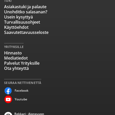
TUKI
Asiakastuki ja palaute
Unohditko salasanan?
Usein kysyttyä
Turvallisuusohjeet
Käyttöehdot
Saavutettavuusseloste
YRITYKSILLE
Hinnasto
Mediatiedot
Palvelut Yrityksille
Ota yhteyttä
SEURAA NETTIVENETTÄ
Facebook
Youtube
Rekkari - Ajoneuvon