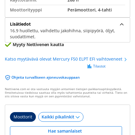
Moottorityyppi
Perämoottori, 4-tahti
Lisätiedot
16.9 huollettu, vaihdettu jakohihna, siipipyörä, öljyt,
suodattimet.
Myyty Nettivenen kautta
Katso myytävävä olevat Mercury F50 ELPT EFI vaihtoveneet
Tilastot
Ohjeita turvalliseen ajoneuvokauppaan
Nettivene.com ei ota vastuuta myyjän antamien tietojen paikkansapitävyydestä.
Ilmoitetuissa tiedoissa saattaa olla myös tahattomia puutteita tai virheitä. Tieto on
siis sitova vasta kun myyjä on sen pyynnöstäsi vahvistanut.
Moottorit
Hae samanlaiset