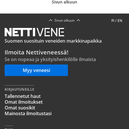
Sivun alkuun
Sivun alkuun
FI
/
EN
Suomen suosituin veneiden markkinapaikka
Ilmoita Nettiveneessä!
Se on nopeaa ja yksityishenkilölle ilmaista
Myy veneesi
KIRJAUTUNEILLE
Tallennetut haut
Omat ilmoitukset
Omat suosikit
Mainosta ilmoitustasi