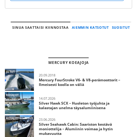
SINUA SAATTAISI KIINNOSTAA
AIEMMIN KATSOTUT
SUOSITUT
MERCURY KOEAJOJA
JUTUT
20.09.2018
Mercury FourStroke V6- & V8-perämoottorit –
Ilmeisesti koolla on väliä
KOEAJOT
14.07.2026
Silver Hawk SCX – Huoleton työjuhta ja
kalastajan unelma täysalumiinisena
KOEAJOT
23.06.2026
Silver Seahawk Cabin: Saariston kestävä
moniottelija – Alumiinin voimaa ja hytin
mukavuutta