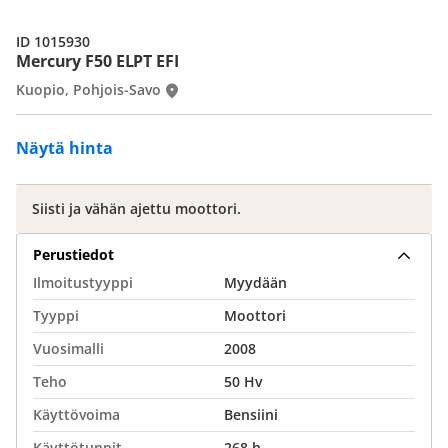
ID 1015930
Mercury F50 ELPT EFI
Kuopio, Pohjois-Savo
Näytä hinta
Siisti ja vähän ajettu moottori.
Perustiedot
Ilmoitustyyppi
Myydään
Tyyppi
Moottori
Vuosimalli
2008
Teho
50 Hv
Käyttövoima
Bensiini
Käyttötunnit
268 h