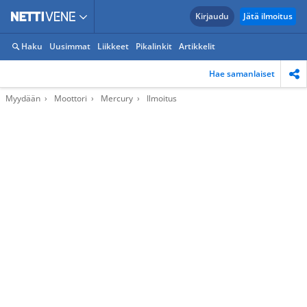
Kirjaudu
Jätä ilmoitus
Haku
Uusimmat
Liikkeet
Pikalinkit
Artikkelit
Hae samanlaiset
Myydään
Moottori
Mercury
Ilmoitus