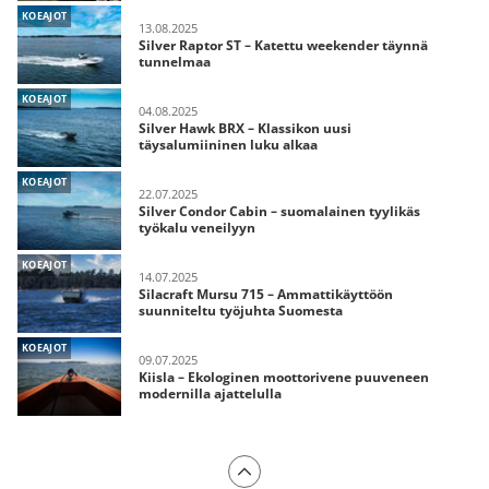
KOEAJOT
13.08.2025
Silver Raptor ST – Katettu weekender täynnä
tunnelmaa
KOEAJOT
04.08.2025
Silver Hawk BRX – Klassikon uusi
täysalumiininen luku alkaa
KOEAJOT
22.07.2025
Silver Condor Cabin – suomalainen tyylikäs
työkalu veneilyyn
KOEAJOT
14.07.2025
Silacraft Mursu 715 – Ammattikäyttöön
suunniteltu työjuhta Suomesta
KOEAJOT
09.07.2025
Kiisla – Ekologinen moottorivene puuveneen
modernilla ajattelulla