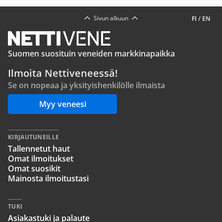
Sivun alkuun
FI
/
EN
Suomen suosituin veneiden markkinapaikka
Ilmoita Nettiveneessä!
Se on nopeaa ja yksityishenkilölle ilmaista
Myy veneesi
KIRJAUTUNEILLE
Tallennetut haut
Omat ilmoitukset
Omat suosikit
Mainosta ilmoitustasi
TUKI
Asiakastuki ja palaute