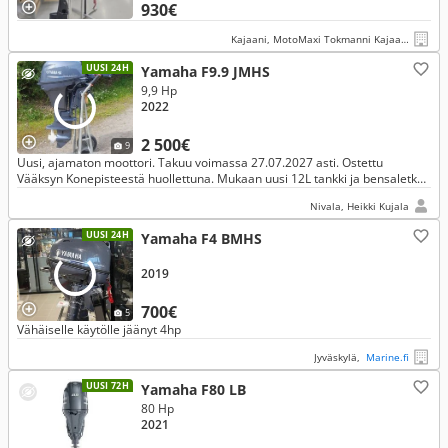
930€
Kajaani, MotoMaxi Tokmanni Kajaani Kehräämöntie
UUSI 24H
Yamaha F9.9 JMHS
9,9 Hp
2022
2 500€
9
Uusi, ajamaton moottori. Takuu voimassa 27.07.2027 asti. Ostettu
Vääksyn Konepisteestä huollettuna. Mukaan uusi 12L tankki ja bensaletku.
Säilytetty lämpimässä varastossa, ollut varamoottorina.
Nivala, Heikki Kujala
UUSI 24H
Yamaha F4 BMHS
2019
700€
5
Vähäiselle käytölle jäänyt 4hp
Jyväskylä,
Marine.fi
UUSI 72H
Yamaha F80 LB
80 Hp
2021