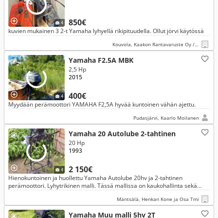
850€
4
kuvien mukainen 3 2-t Yamaha lyhyellä rikipituudella. Ollut jörvi käytössä
Kouvola, Kaakon Rantavaruste Oy / Kaakon Konevälitys
Yamaha F2.5A MBK
2,5 Hp
2015
400€
4
Myydään perämoottori YAMAHA F2,5A hyvää kuntoinen vähän ajettu.
Pudasjärvi, Kaarlo Moilanen
Yamaha 20 Autolube 2-tahtinen
20 Hp
1993
2 150€
4
Hienokuntoinen ja huollettu Yamaha Autolube 20hv ja 2-tahtinen
perämoottori. Lyhytrikinen malli. Tässä mallissa on kaukohallinta sekä
sähköstartti. Varalla normaali vetokäynnistys. Tehokas.
Mäntsälä, Henkan Kone ja Osa Tmi
Yamaha Muu malli 5hv 2T