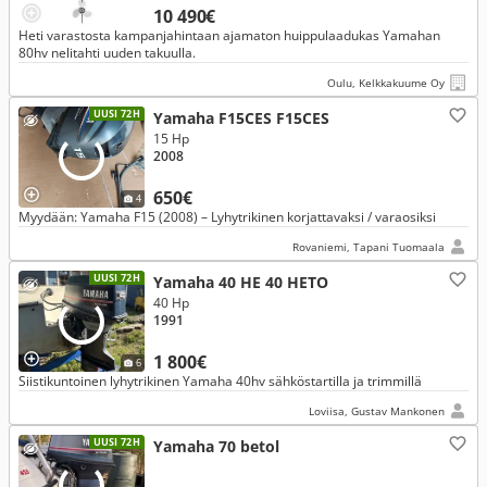
10 490€
Heti varastosta kampanjahintaan ajamaton huippulaadukas Yamahan
80hv nelitahti uuden takuulla.
Oulu, Kelkkakuume Oy
UUSI 72H
Yamaha F15CES F15CES
15 Hp
2008
650€
4
Myydään: Yamaha F15 (2008) – Lyhytrikinen korjattavaksi / varaosiksi
Rovaniemi, Tapani Tuomaala
UUSI 72H
Yamaha 40 HE 40 HETO
40 Hp
1991
1 800€
6
Siistikuntoinen lyhytrikinen Yamaha 40hv sähköstartilla ja trimmillä
Loviisa, Gustav Mankonen
UUSI 72H
Yamaha 70 betol