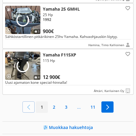
Yamaha 25 GMHL
25 Hp
1992
900€
5
Sähköstartillinen pitkärikinen 25hv Yamaha. Kahvaohjauskin löytyy.
Hamina, Timo Kallioinen
Yamaha F115XP
115 Hp
12 900€
4
Uusi ajamaton kone special-hinnalla!
Ähtäri, Karilainen Oy
1
2
3
...
11
Muokkaa hakuehtoja