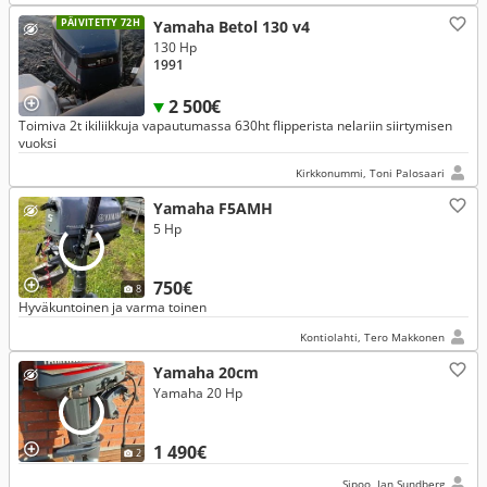
PÄIVITETTY 72H
Yamaha Betol 130 v4
130 Hp
1991
2 500€
Toimiva 2t ikiliikkuja vapautumassa 630ht flipperista nelariin siirtymisen
vuoksi
Kirkkonummi, Toni Palosaari
Yamaha F5AMH
5 Hp
750€
8
Hyväkuntoinen ja varma toinen
Kontiolahti, Tero Makkonen
Yamaha 20cm
Yamaha 20 Hp
1 490€
2
Sipoo, Jan Sundberg