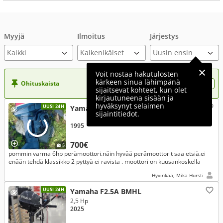
Myyjä
Ilmoitus
Järjestys
Voit nostaa hakutulosten
kärkeen sinua lähimpänä
Ohituskaista
Nosta ilmoituksesi tähän?
sijaitsevat kohteet, kun olet
kirjautuneena sisään ja
hyväksynyt selaimen
UUSI 24H
Yamaha Muu malli
sijaintitiedot.
1995
700€
5
pommin varma 6hp perämoottori.näin hyvää perämoottorit saa etsiä.ei
enään tehdä klassikko 2 pyttyä ei ravista . moottori on kuusankoskella
Hyvinkää, Mika Hursti
UUSI 24H
Yamaha F2.5A BMHL
2,5 Hp
2025