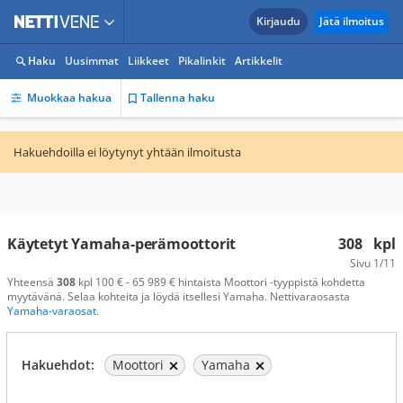
Kirjaudu
Jätä ilmoitus
Haku
Uusimmat
Liikkeet
Pikalinkit
Artikkelit
Muokkaa hakua
Tallenna haku
Hakuehdoilla ei löytynyt yhtään ilmoitusta
Käytetyt Yamaha-perämoottorit
308
kpl
Sivu
1/11
Yhteensä
308
kpl 100 € - 65 989 € hintaista Moottori -tyyppistä kohdetta
myytävänä. Selaa kohteita ja löydä itsellesi Yamaha. Nettivaraosasta
Yamaha-varaosat
.
Hakuehdot:
Moottori
Yamaha