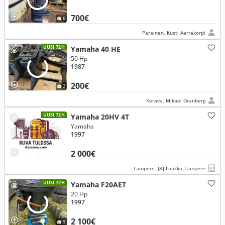
700€
6
Parainen, Kusti Aarrekorpi
UUSI 72H
Yamaha 40 HE
50 Hp
1987
200€
2
Kerava, Mikael Granberg
UUSI 72H
Yamaha 20HV 4T
Yamaha
1997
2 000€
Tampere, J&J Loukko Tampere
UUSI 72H
Yamaha F20AET
20 Hp
1997
2 100€
9