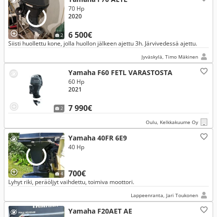
70 Hp
2020
6 500€
2
Siisti huollettu kone, jolla huollon jälkeen ajettu 3h. Järvivedessä ajettu.
Jyväskylä, Timo Mäkinen
Yamaha F60 FETL VARASTOSTA
60 Hp
2021
7 990€
2
Oulu, Kelkkakuume Oy
Yamaha 40FR 6E9
40 Hp
700€
4
Lyhyt riki, peräöljyt vaihdettu, toimiva moottori.
Lappeenranta, Jari Toukonen
Yamaha F20AET AE