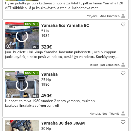
Hyvin pidetty ja juuri kattavasti huollettu 4-tahti, pitkärikinen Yamaha F20
AET sähkökipillä ja kaukokäyttö laitteella. Kahdet avaimet.
Ylöjärvi, Mika Hirvonen
UUSI 72H
Yamaha 5cs Yamaha 5C
5 Hp
1984
320€
5
Juuri huollettu ikiliikkuja Yamaha. Kaasutin puhdistettu, vesipumppun
juoksupyörä ja koko pesä vaihdettu, peräöljyt vaihdettu. Koekäytetty,
toimiva laite.
Hollola, Jari Lempinen
UUSI 72H
Yamaha
25 Hp
1980
450€
8
Hienosti toimiva 1980 vuoden 2-tahto yamaha, mukaan
kaukovallintalaitteet (mercontrol)
Hattula, Noel Töyrylä
Yamaha 30 deo 30AM
30 Hp