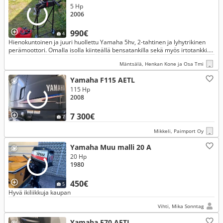
5 Hp
2006
990€
4
Hienokuntoinen ja juuri huollettu Yamaha 5hv, 2-tahtinen ja lyhytrikinen
perämoottori. Omalla isolla kiinteällä bensatankilla sekä myös irtotankki.
Myös kevyt vain 22kg. Vuosimalli 2006!
Mäntsälä, Henkan Kone ja Osa Tmi
Yamaha F115 AETL
115 Hp
2008
7 300€
7
Mikkeli, Paimport Oy
Yamaha Muu malli 20 A
20 Hp
1980
450€
5
Hyvä ikiliikkuja kaupan
Vihti, Mika Sonntag
Yamaha F70 AETL