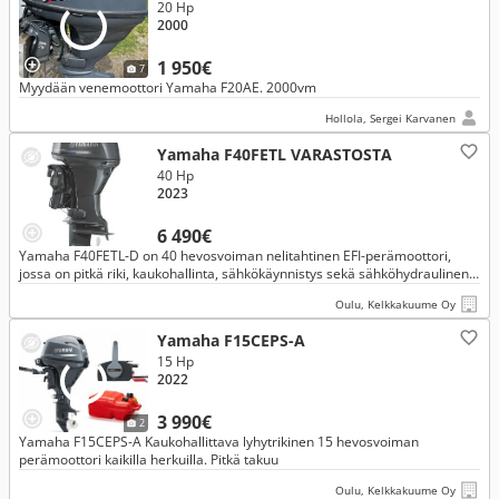
20 Hp
2000
1 950€
7
Myydään venemoottori Yamaha F20AE. 2000vm
Hollola, Sergei Karvanen
Yamaha F40FETL VARASTOSTA
40 Hp
2023
6 490€
Yamaha F40FETL-D on 40 hevosvoiman nelitahtinen EFI-perämoottori,
jossa on pitkä riki, kaukohallinta, sähkökäynnistys sekä sähköhydraulinen
trimmi- ja kippaus.
Oulu, Kelkkakuume Oy
Yamaha F15CEPS-A
15 Hp
2022
3 990€
2
Yamaha F15CEPS-A Kaukohallittava lyhytrikinen 15 hevosvoiman
perämoottori kaikilla herkuilla. Pitkä takuu
Oulu, Kelkkakuume Oy