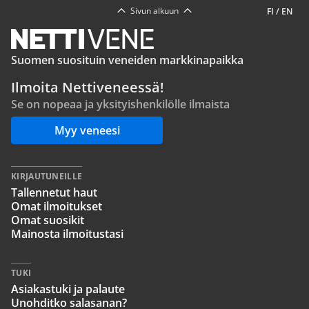
Sivun alkuun
FI
/
EN
Suomen suosituin veneiden markkinapaikka
Ilmoita Nettiveneessä!
Se on nopeaa ja yksityishenkilölle ilmaista
Myy veneesi
KIRJAUTUNEILLE
Tallennetut haut
Omat ilmoitukset
Omat suosikit
Mainosta ilmoitustasi
TUKI
Asiakastuki ja palaute
Unohditko salasanan?