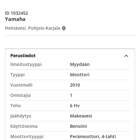
ID 1032452
Yamaha
Heinävesi, Pohjois-Karjala
Perustiedot
Ilmoitustyyppi
Myydään
Tyyppi
Moottori
Vuosimalli
2010
Omistajia
1
Teho
6 Hv
Jäähdytys
Makeavesi
Käyttövoima
Bensiini
Moottorityyppi
Perämoottori, 4-tahti