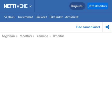
Kirjaudu
Jätä ilmoitus
Haku
Uusimmat
Liikkeet
Pikalinkit
Artikkelit
Hae samanlaiset
Myydään
Moottori
Yamaha
Ilmoitus