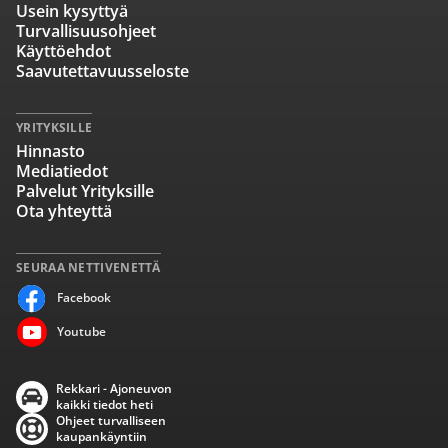
Usein kysyttyä
Turvallisuusohjeet
Käyttöehdot
Saavutettavuusseloste
YRITYKSILLE
Hinnasto
Mediatiedot
Palvelut Yrityksille
Ota yhteyttä
SEURAA NETTIVENETTÄ
Facebook
Youtube
Rekkari - Ajoneuvon
kaikki tiedot heti
Ohjeet turvalliseen
kaupankäyntiin