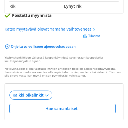
Riki
Lyhyt riki
Poistettu myynnistä
Katso myytävävä olevat Yamaha vaihtoveneet
Tilastot
Ohjeita turvalliseen ajoneuvokauppaan
Yksityishenkilöiden välisessä kaupankäynnissä sovelletaan kauppalakia
kuluttajansuojalain sijaan.
Nettivene.com ei ota vastuuta myyjän antamien tietojen paikkansapitävyydestä.
Ilmoitetuissa tiedoissa saattaa olla myös tahattomia puutteita tai virheitä. Tieto on
siis sitova vasta kun myyjä on sen pyynnöstäsi vahvistanut.
Hae samanlaiset