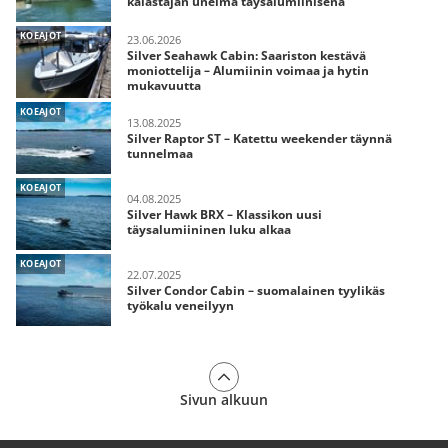
kalastajan unelma täysalumiinisena
KOEAJOT
23.06.2026
Silver Seahawk Cabin: Saariston kestävä
moniottelija – Alumiinin voimaa ja hytin
mukavuutta
KOEAJOT
13.08.2025
Silver Raptor ST – Katettu weekender täynnä
tunnelmaa
KOEAJOT
04.08.2025
Silver Hawk BRX – Klassikon uusi
täysalumiininen luku alkaa
KOEAJOT
22.07.2025
Silver Condor Cabin – suomalainen tyylikäs
työkalu veneilyyn
Sivun alkuun