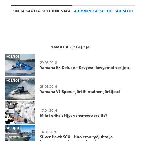
SINUA SAATTAISI KIINNOSTAA
AIEMMIN KATSOTUT
SUOSITUT
YAMAHA KOEAJOJA
KOEAJOT
29.05.2018
Yamaha EX Deluxe – Kevyesti kevyempi vesijetti
KOEAJOT
23.05.2016
Yamaha V1 Sport – Järkihintainen järkijetti
JUTUT
17.04.2014
Miksi erikoisöljyt venemoottoreille?
KOEAJOT
14.07.2026
Silver Hawk SCX – Huoleton työjuhta ja