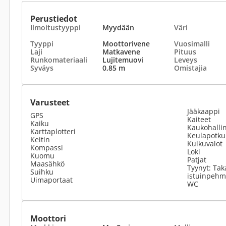
Perustiedot
Ilmoitustyyppi
Myydään
Väri
Tyyppi
Moottorivene
Vuosimalli
Laji
Matkavene
Pituus
Runkomateriaali
Lujitemuovi
Leveys
Syväys
0,85 m
Omistajia
Varusteet
Jääkaappi
GPS
Kaiteet
Kaiku
Kaukohallin
Karttaplotteri
Keulapotku
Keitin
Kulkuvalot
Kompassi
Loki
Kuomu
Patjat
Maasähkö
Tyynyt: Tak
Suihku
istuinpehm
Uimaportaat
WC
Moottori