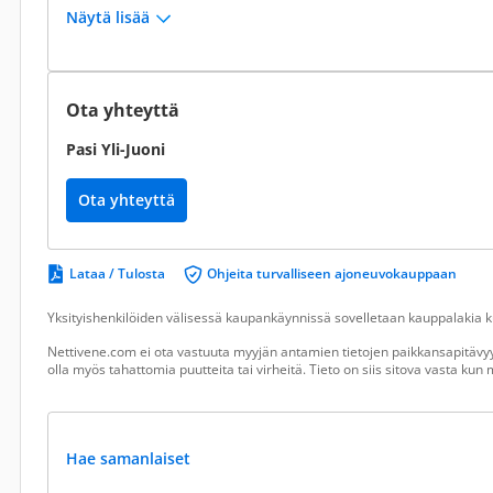
Näytä lisää
Ota yhteyttä
Pasi Yli-Juoni
Ota yhteyttä
Lataa / Tulosta
Ohjeita turvalliseen ajoneuvokauppaan
Yksityishenkilöiden välisessä kaupankäynnissä sovelletaan kauppalakia ku
Nettivene.com ei ota vastuuta myyjän antamien tietojen paikkansapitävyy
olla myös tahattomia puutteita tai virheitä. Tieto on siis sitova vasta ku
Hae samanlaiset