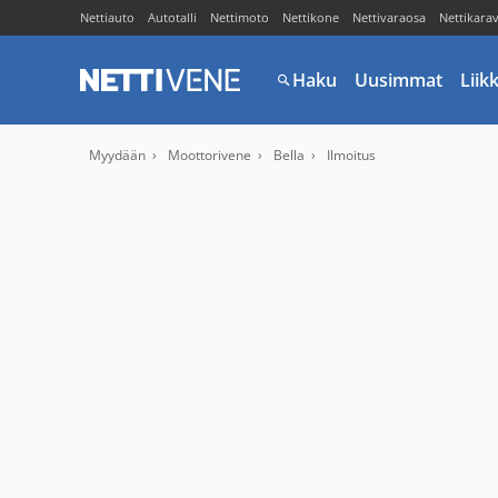
Nettiauto
Autotalli
Nettimoto
Nettikone
Nettivaraosa
Nettikara
Haku
Uusimmat
Liik
Myydään
Moottorivene
Bella
Ilmoitus