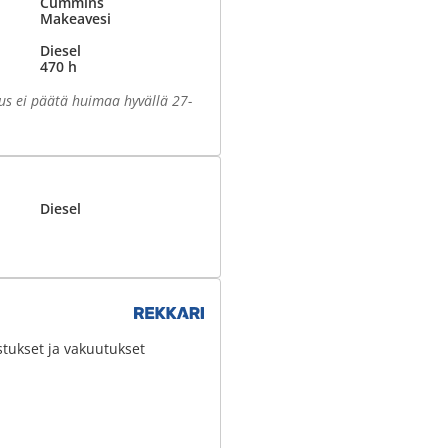
Cummins
Makeavesi
Diesel
470 h
us ei päätä huimaa hyvällä 27-
Diesel
stukset ja vakuutukset