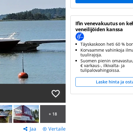
Ifin venevakuutus on ke
veneilijöiden kanssa
Täyskaskoon heti 60 % bo
Korvaamme vahinkoja ilm
tuulirajoja.
Suomen pienin omavastuu
€ varkaus-, ilkivalta- ja
tulipalovahingoissa.
Laske hinta ja ost
+ 18
Jaa
Vertaile