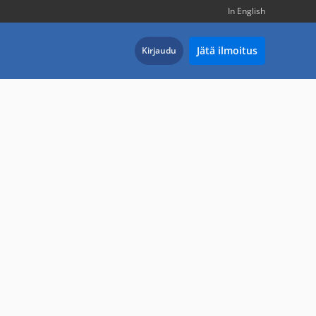
In English
Jätä ilmoitus
Kirjaudu