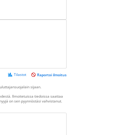
Tilastot
Raportoi ilmoitus
luttajansuojalain sijaan.
destä. Ilmoitetuissa tiedoissa saattaa
n myyjä on sen pyynnöstäsi vahvistanut.