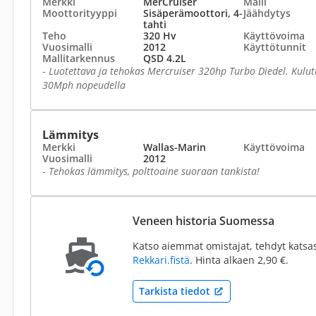
Merkki
MerCruiser
Malli
Moottorityyppi
Sisäperämoottori, 4-
Jäähdytys
tahti
Teho
320 Hv
Käyttövoima
Vuosimalli
2012
Käyttötunnit
Mallitarkennus
QSD 4.2L
-
Luotettava ja tehokas Mercruiser 320hp Turbo Diedel. Kulut
30Mph nopeudella
Lämmitys
Merkki
Wallas-Marin
Käyttövoima
Vuosimalli
2012
-
Tehokas lämmitys, polttoaine suoraan tankista!
Veneen historia Suomessa
Katso aiemmat omistajat, tehdyt katsa
Rekkari.fistä
. Hinta alkaen 2,90 €.
Tarkista tiedot