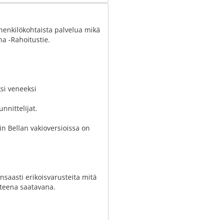
 henkilökohtaista palvelua mikä
na -Rahoitustie.
si veneeksi
nnittelijat.
in Bellan vakioversioissa on
nsaasti erikoisvarusteita mitä
steena saatavana.