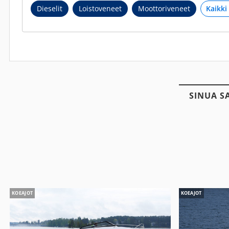
Dieselit
Loistoveneet
Moottoriveneet
SINUA S
KOEAJOT
KOEAJOT