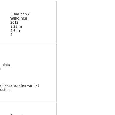
Punainen /
valkoinen
2012
8,25 m
2,6 m
2
talaite
ri
atilassa vuoden vanhat
usteet