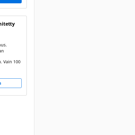
hitetty
nus.
an
. Vain 100
a