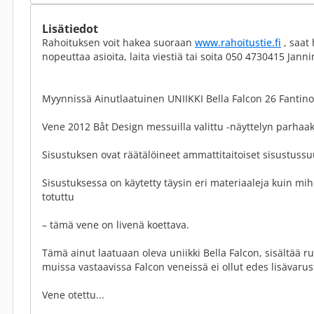
Lisätiedot
Rahoituksen voit hakea suoraan
www.rahoitustie.fi
, saat
nopeuttaa asioita, laita viestiä tai soita 050 4730415 Janni
Myynnissä Ainutlaatuinen UNIIKKI Bella Falcon 26 Fantino
Vene 2012 Båt Design messuilla valittu -näyttelyn parhaak
Sisustuksen ovat räätälöineet ammattitaitoiset sisustussuu
Sisustuksessa on käytetty täysin eri materiaaleja kuin mih
totuttu
– tämä vene on livenä koettava.
Tämä ainut laatuaan oleva uniikki Bella Falcon, sisältää ru
muissa vastaavissa Falcon veneissä ei ollut edes lisävaru
Vene otettu...