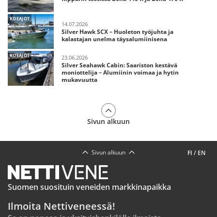
KOEAJOT
14.07.2026
Silver Hawk SCX – Huoleton työjuhta ja
kalastajan unelma täysalumiinisena
KOEAJOT
23.06.2026
Silver Seahawk Cabin: Saariston kestävä
moniottelija – Alumiinin voimaa ja hytin
mukavuutta
Sivun alkuun
Sivun alkuun
FI
/
EN
Suomen suosituin veneiden markkinapaikka
Ilmoita Nettiveneessä!