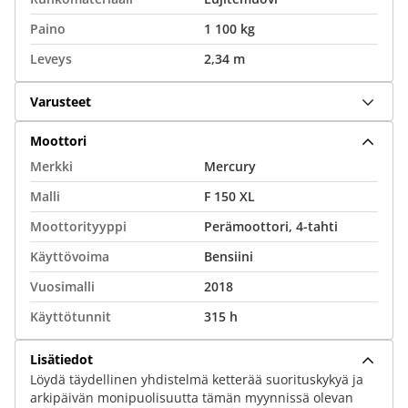
Paino
1 100 kg
Leveys
2,34 m
Varusteet
Moottori
Merkki
Mercury
Malli
F 150 XL
Moottorityyppi
Perämoottori, 4-tahti
Käyttövoima
Bensiini
Vuosimalli
2018
Käyttötunnit
315 h
Lisätiedot
Löydä täydellinen yhdistelmä ketterää suorituskykyä ja
arkipäivän monipuolisuutta tämän myynnissä olevan