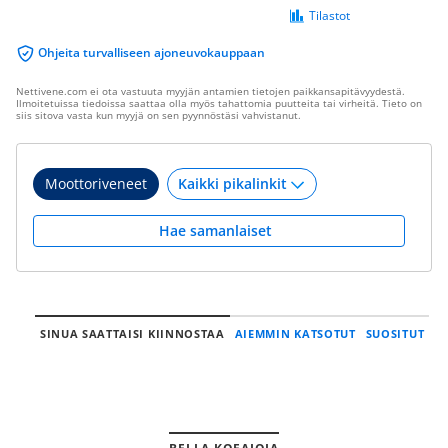
Tilastot
Ohjeita turvalliseen ajoneuvokauppaan
Nettivene.com ei ota vastuuta myyjän antamien tietojen paikkansapitävyydestä.
Ilmoitetuissa tiedoissa saattaa olla myös tahattomia puutteita tai virheitä. Tieto on
siis sitova vasta kun myyjä on sen pyynnöstäsi vahvistanut.
Moottoriveneet
Hae samanlaiset
SINUA SAATTAISI KIINNOSTAA
AIEMMIN KATSOTUT
SUOSITUT