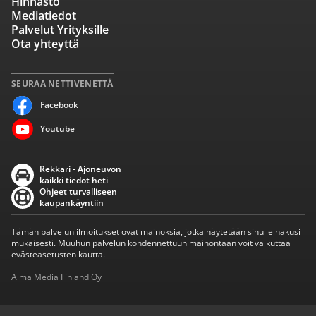
Hinnasto
Mediatiedot
Palvelut Yrityksille
Ota yhteyttä
SEURAA NETTIVENETTÄ
Facebook
Youtube
Rekkari - Ajoneuvon
kaikki tiedot heti
Ohjeet turvalliseen
kaupankäyntiin
Tämän palvelun ilmoitukset ovat mainoksia, jotka näytetään sinulle hakusi
mukaisesti. Muuhun palvelun kohdennettuun mainontaan voit vaikuttaa
evästeasetusten kautta.
Alma Media Finland Oy