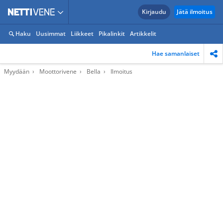
Kirjaudu
Jätä ilmoitus
Haku
Uusimmat
Liikkeet
Pikalinkit
Artikkelit
Hae samanlaiset
Myydään
Moottorivene
Bella
Ilmoitus