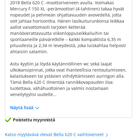
2018 Bella 620 C -moottoriveneen avulla. Voimakas
Mercury F 150 XL -perämoottori (4-tahtinen) takaa hyvät
nopeudet ja pehmeän ohjattavuuden avovedellä, jotta
voit jahtaa horisonttia. Hänen lasikuiturunkonsa leikkaa
aallot vaivattomasti tarjoten ketterää
manööverattavuutta viikonloppuseikkailuihin tai
spontaaneille päiväretkille – kaikki kompaktista 6,35 m
pituudesta ja 2,34 m leveydestä, joka luiskahtaa helposti
ahtaisiin satamiin.
Astu kyytiin ja löydä käytännöllinen wc sekä laajat
ulkokansipinnat, jotka ovat ihanteellisia rentoutumiseen,
kalastukseen tai ystävien viihdyttämiseen auringon alla.
Tämä Bella 620 C ilmentää rannikkovapauden iloa:
luotettava, vähähuoltoinen ja valmis nostamaan
veneilytyylisi uudelle...
Näytä lisää
Poistettu myynnistä
Katso myytävävä olevat Bella 620 C vaihtoveneet