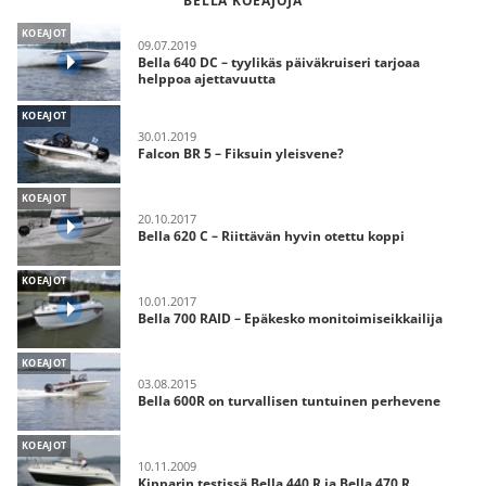
BELLA KOEAJOJA
KOEAJOT
09.07.2019
Bella 640 DC – tyylikäs päiväkruiseri tarjoaa
helppoa ajettavuutta
KOEAJOT
30.01.2019
Falcon BR 5 – Fiksuin yleisvene?
KOEAJOT
20.10.2017
Bella 620 C – Riittävän hyvin otettu koppi
KOEAJOT
10.01.2017
Bella 700 RAID – Epäkesko monitoimiseikkailija
KOEAJOT
03.08.2015
Bella 600R on turvallisen tuntuinen perhevene
KOEAJOT
10.11.2009
Kipparin testissä Bella 440 R ja Bella 470 R