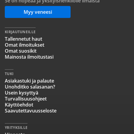
Se on nopeaa ja yksityishenkilölle ilmaista
Myy veneesi
KIRJAUTUNEILLE
Tallennetut haut
Omat ilmoitukset
Omat suosikit
Mainosta ilmoitustasi
TUKI
Asiakastuki ja palaute
Unohditko salasanan?
Usein kysyttyä
Turvallisuusohjeet
Käyttöehdot
Saavutettavuusseloste
YRITYKSILLE