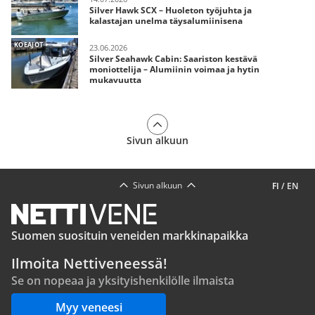
Silver Hawk SCX – Huoleton työjuhta ja
kalastajan unelma täysalumiinisena
KOEAJOT
23.06.2026
Silver Seahawk Cabin: Saariston kestävä
moniottelija – Alumiinin voimaa ja hytin
mukavuutta
Sivun alkuun
Sivun alkuun
FI
/
EN
Suomen suosituin veneiden markkinapaikka
Ilmoita Nettiveneessä!
Se on nopeaa ja yksityishenkilölle ilmaista
Myy veneesi