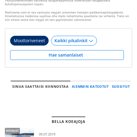
Yksityishenkilöiden välisessä kaupankäynnissä sovelletaan kauppalakia
kuluttajansuojalain sijaan.
Nettivene.com ei ota vastuuta myyjän antamien tietojen paikkansapitävyydestä.
Ilmoitetuissa tiedoissa saattaa olla myös tahattomia puutteita tai virheitä. Tieto on
siis sitova vasta kun myyjä on sen pyynnöstäsi vahvistanut.
Moottoriveneet
Hae samanlaiset
SINUA SAATTAISI KIINNOSTAA
AIEMMIN KATSOTUT
SUOSITUT
BELLA KOEAJOJA
KOEAJOT
09.07.2019