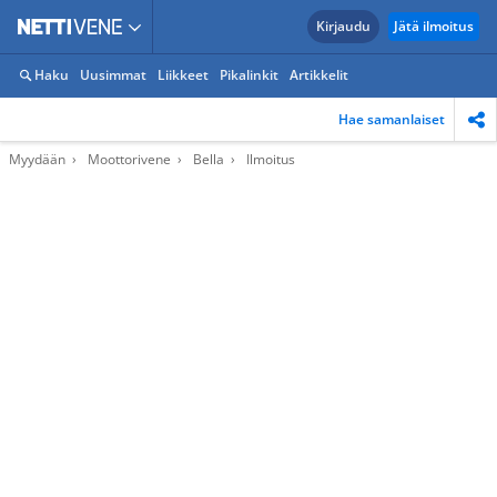
Kirjaudu
Jätä ilmoitus
Haku
Uusimmat
Liikkeet
Pikalinkit
Artikkelit
Hae samanlaiset
Myydään
Moottorivene
Bella
Ilmoitus