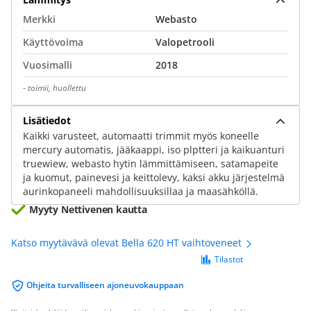
Merkki
Webasto
Käyttövoima
Valopetrooli
Vuosimalli
2018
-
toimii, huollettu
Lisätiedot
Kaikki varusteet, automaatti trimmit myös koneelle
mercury automatis, jääkaappi, iso plptteri ja kaikuanturi
truewiew, webasto hytin lämmittämiseen, satamapeite
ja kuomut, painevesi ja keittolevy, kaksi akku järjestelmä
aurinkopaneeli mahdollisuuksillaa ja maasähköllä.
Myyty Nettivenen kautta
Katso myytävävä olevat Bella 620 HT vaihtoveneet
Tilastot
Ohjeita turvalliseen ajoneuvokauppaan