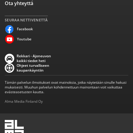
Ota yhteyttä
SEURAA NETTIVENETTÄ
Facebook
Youtube
Rekkari - Ajoneuvon
kaikki tiedot heti
Ohjeet turvalliseen
kaupankäyntiin
Tämän palvelun ilmoitukset ovat mainoksia, jotka näytetään sinulle hakusi
mukaisesti. Muuhun palvelun kohdennettuun mainontaan voit vaikuttaa
evästeasetusten kautta.
Alma Media Finland Oy