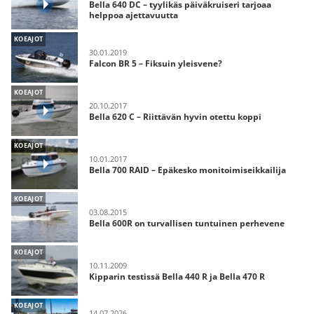
Bella 640 DC – tyylikäs päiväkruiseri tarjoaa
helppoa ajettavuutta
KOEAJOT
30.01.2019
Falcon BR 5 – Fiksuin yleisvene?
KOEAJOT
20.10.2017
Bella 620 C – Riittävän hyvin otettu koppi
KOEAJOT
10.01.2017
Bella 700 RAID – Epäkesko monitoimiseikkailija
KOEAJOT
03.08.2015
Bella 600R on turvallisen tuntuinen perhevene
KOEAJOT
10.11.2009
Kipparin testissä Bella 440 R ja Bella 470 R
KOEAJOT
14.07.2026