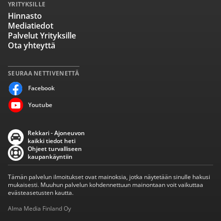
YRITYKSILLE
Hinnasto
Mediatiedot
Palvelut Yrityksille
Ota yhteyttä
SEURAA NETTIVENETTÄ
Facebook
Youtube
Rekkari - Ajoneuvon
kaikki tiedot heti
Ohjeet turvalliseen
kaupankäyntiin
Tämän palvelun ilmoitukset ovat mainoksia, jotka näytetään sinulle hakusi
mukaisesti. Muuhun palvelun kohdennettuun mainontaan voit vaikuttaa
evästeasetusten kautta.
Alma Media Finland Oy