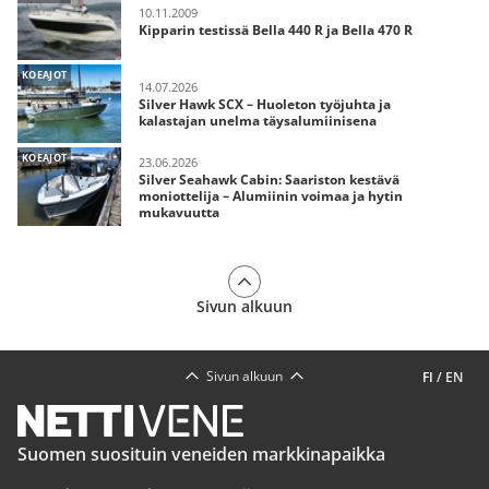
10.11.2009
Kipparin testissä Bella 440 R ja Bella 470 R
KOEAJOT
14.07.2026
Silver Hawk SCX – Huoleton työjuhta ja
kalastajan unelma täysalumiinisena
KOEAJOT
23.06.2026
Silver Seahawk Cabin: Saariston kestävä
moniottelija – Alumiinin voimaa ja hytin
mukavuutta
Sivun alkuun
Sivun alkuun
FI
/
EN
Suomen suosituin veneiden markkinapaikka