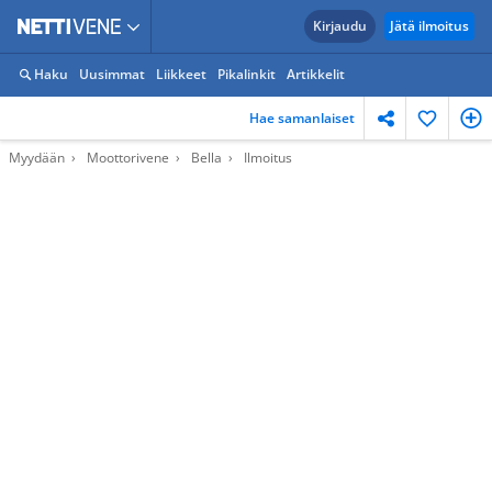
Kirjaudu
Jätä ilmoitus
Haku
Uusimmat
Liikkeet
Pikalinkit
Artikkelit
Hae samanlaiset
Myydään
Moottorivene
Bella
Ilmoitus