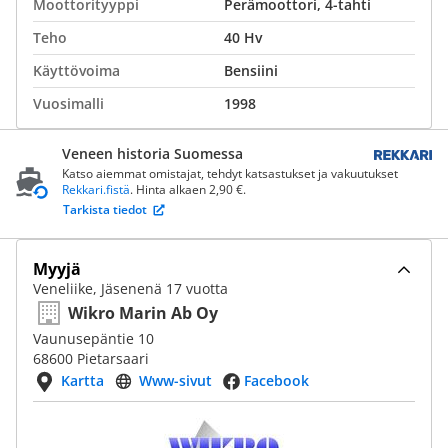
Moottorityyppi
Perämoottori, 4-tahti
Teho
40 Hv
Käyttövoima
Bensiini
Vuosimalli
1998
Veneen historia Suomessa
Katso aiemmat omistajat, tehdyt katsastukset ja vakuutukset
Rekkari.fistä
. Hinta alkaen 2,90 €.
Tarkista tiedot
Myyjä
Veneliike, Jäsenenä 17 vuotta
Wikro Marin Ab Oy
Vaunusepäntie 10
68600 Pietarsaari
Kartta
Www-sivut
Facebook