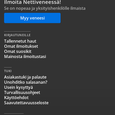
Ilmoita Nettiveneessä!
Se on nopeaa ja yksityishenkilölle ilmaista
Myy veneesi
KIRJAUTUNEILLE
Tallennetut haut
Omat ilmoitukset
Omat suosikit
Mainosta ilmoitustasi
TUKI
Asiakastuki ja palaute
Unohditko salasanan?
Usein kysyttyä
Turvallisuusohjeet
Käyttöehdot
Saavutettavuusseloste