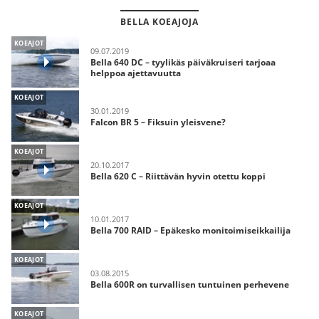
BELLA KOEAJOJA
KOEAJOT
09.07.2019
Bella 640 DC – tyylikäs päiväkruiseri tarjoaa
helppoa ajettavuutta
KOEAJOT
30.01.2019
Falcon BR 5 – Fiksuin yleisvene?
KOEAJOT
20.10.2017
Bella 620 C – Riittävän hyvin otettu koppi
KOEAJOT
10.01.2017
Bella 700 RAID – Epäkesko monitoimiseikkailija
KOEAJOT
03.08.2015
Bella 600R on turvallisen tuntuinen perhevene
KOEAJOT