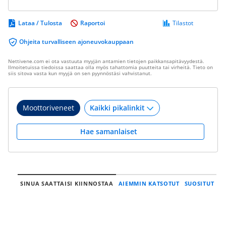
Lataa / Tulosta
Raportoi
Tilastot
Ohjeita turvalliseen ajoneuvokauppaan
Nettivene.com ei ota vastuuta myyjän antamien tietojen paikkansapitävyydestä.
Ilmoitetuissa tiedoissa saattaa olla myös tahattomia puutteita tai virheitä. Tieto on
siis sitova vasta kun myyjä on sen pyynnöstäsi vahvistanut.
Moottoriveneet
Hae samanlaiset
SINUA SAATTAISI KIINNOSTAA
AIEMMIN KATSOTUT
SUOSITUT