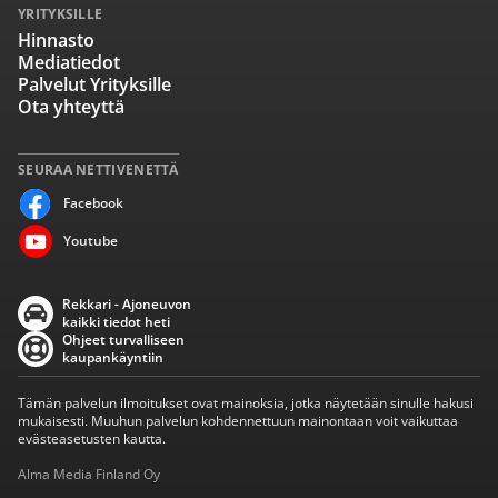
YRITYKSILLE
Hinnasto
Mediatiedot
Palvelut Yrityksille
Ota yhteyttä
SEURAA NETTIVENETTÄ
Facebook
Youtube
Rekkari - Ajoneuvon
kaikki tiedot heti
Ohjeet turvalliseen
kaupankäyntiin
Tämän palvelun ilmoitukset ovat mainoksia, jotka näytetään sinulle hakusi
mukaisesti. Muuhun palvelun kohdennettuun mainontaan voit vaikuttaa
evästeasetusten kautta.
Alma Media Finland Oy