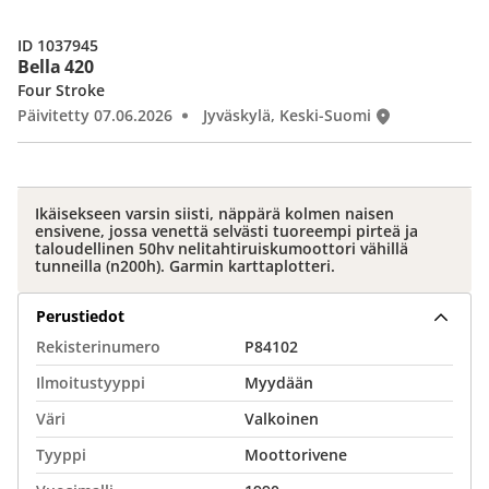
ID 1037945
Bella 420
Four Stroke
Päivitetty 07.06.2026
Jyväskylä, Keski-Suomi
Ikäisekseen varsin siisti, näppärä kolmen naisen
ensivene, jossa venettä selvästi tuoreempi pirteä ja
taloudellinen 50hv nelitahtiruiskumoottori vähillä
tunneilla (n200h). Garmin karttaplotteri.
Perustiedot
Rekisterinumero
P84102
Ilmoitustyyppi
Myydään
Väri
Valkoinen
Tyyppi
Moottorivene