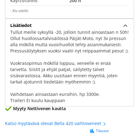
Käyttötunnit
200 h
-
Kts edellä
Lisätiedot
Tullut meille syksyllä -20, jolloin tunnit ainoastaan n 50h!
Ollut huollossa/talvisäilössä Päijät-Moto, nyt 3v pressun
alla mökillä mutta vuosihuollot tehty asianmukaisesti.
Pressusäilytyksen vuoksi vaatii nyt reippaammat pesut ;).
Vuokrasopimus mökillä loppuu, veneelle ei enää
tarvetta. Siistit ja ehjät patjat, säilytetty talvet
sisävarastossa. Akku uusitaan ennen myyntiä, joten
tarkat ajotunnit tiedetään myöhemmin :).
Vaihdetaan ainoastaan euroihin, hp 3300e.
Traileri EI kuulu kauppaan
Myyty Nettivenen kautta
Katso myytävävä olevat Bella 420 vaihtoveneet
Tilastot