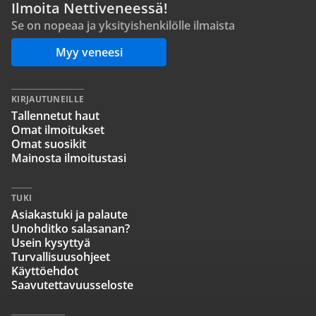
Ilmoita Nettiveneessä!
Se on nopeaa ja yksityishenkilölle ilmaista
Myy veneesi
KIRJAUTUNEILLE
Tallennetut haut
Omat ilmoitukset
Omat suosikit
Mainosta ilmoitustasi
TUKI
Asiakastuki ja palaute
Unohditko salasanan?
Usein kysyttyä
Turvallisuusohjeet
Käyttöehdot
Saavutettavuusseloste