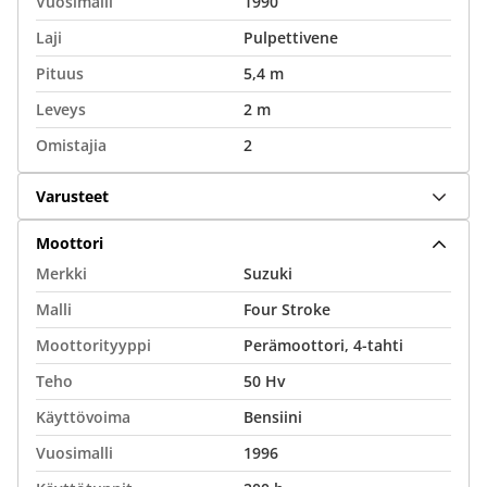
Vuosimalli
1990
Laji
Pulpettivene
Pituus
5,4 m
Leveys
2 m
Omistajia
2
Varusteet
Moottori
Merkki
Suzuki
Malli
Four Stroke
Moottorityyppi
Perämoottori, 4-tahti
Teho
50 Hv
Käyttövoima
Bensiini
Vuosimalli
1996