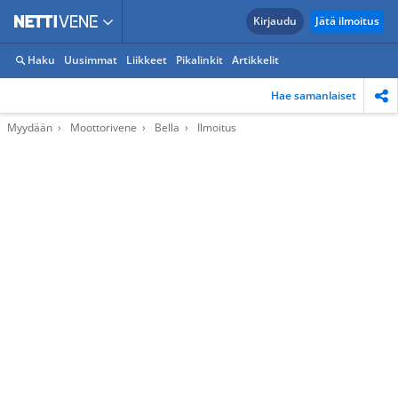
Kirjaudu
Jätä ilmoitus
Haku
Uusimmat
Liikkeet
Pikalinkit
Artikkelit
Hae samanlaiset
Myydään
Moottorivene
Bella
Ilmoitus