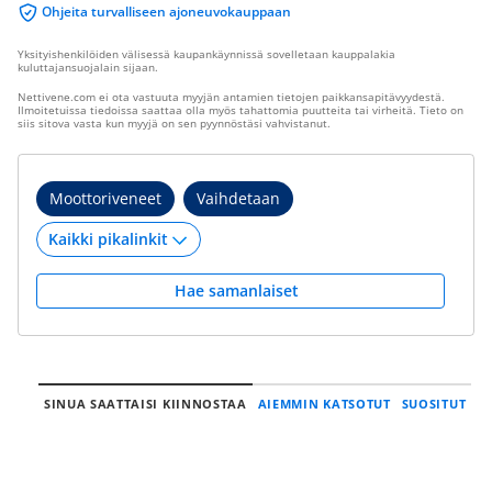
Ohjeita turvalliseen ajoneuvokauppaan
Yksityishenkilöiden välisessä kaupankäynnissä sovelletaan kauppalakia
kuluttajansuojalain sijaan.
Nettivene.com ei ota vastuuta myyjän antamien tietojen paikkansapitävyydestä.
Ilmoitetuissa tiedoissa saattaa olla myös tahattomia puutteita tai virheitä. Tieto on
siis sitova vasta kun myyjä on sen pyynnöstäsi vahvistanut.
Moottoriveneet
Vaihdetaan
Hae samanlaiset
SINUA SAATTAISI KIINNOSTAA
AIEMMIN KATSOTUT
SUOSITUT