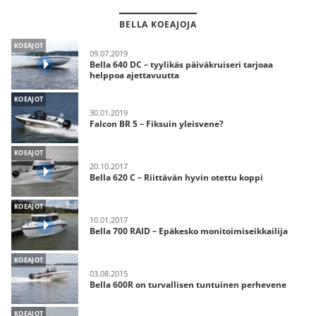
BELLA KOEAJOJA
KOEAJOT
09.07.2019
Bella 640 DC – tyylikäs päiväkruiseri tarjoaa
helppoa ajettavuutta
KOEAJOT
30.01.2019
Falcon BR 5 – Fiksuin yleisvene?
KOEAJOT
20.10.2017
Bella 620 C – Riittävän hyvin otettu koppi
KOEAJOT
10.01.2017
Bella 700 RAID – Epäkesko monitoimiseikkailija
KOEAJOT
03.08.2015
Bella 600R on turvallisen tuntuinen perhevene
KOEAJOT