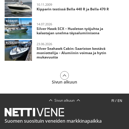
10.11.2009
Kipparin testissä Bella 440 R ja Bella 470 R
KOEAJOT
14.07.2026
Silver Hawk SCX – Huoleton työjuhta ja
kalastajan unelma täysalumiinisena
KOEAJOT
23.06.2026
Silver Seahawk Cabin: Saariston kestävä
moniottelija – Alumiinin voimaa ja hytin
mukavuutta
Sivun alkuun
Sivun alkuun
FI
/
EN
Suomen suosituin veneiden markkinapaikka