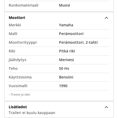
Runkomateriaali
Muovi
Moottori
Merkki
Yamaha
Malli
Perämoottori
Moottorityyppi
Perämoottori, 2-tahti
Riki
Pitkä riki
Jäähdytys
Merivesi
Teho
50 Hv
Käyttövoima
Bensiini
Vuosimalli
1990
-
Trimmi ja tiltti
Lisätiedot
Traileri ei kuulu kauppaan