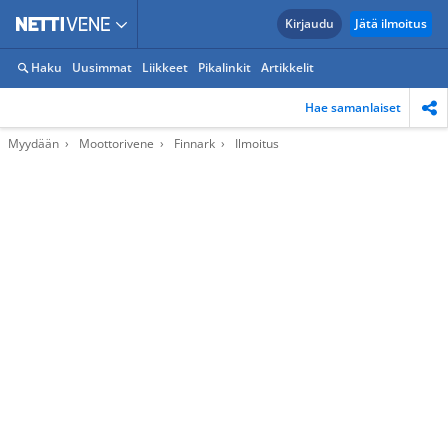
Kirjaudu
Jätä ilmoitus
Haku
Uusimmat
Liikkeet
Pikalinkit
Artikkelit
Hae samanlaiset
Myydään
Moottorivene
Finnark
Ilmoitus