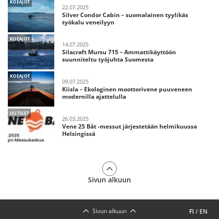
KOEAJOT
22.07.2025
Silver Condor Cabin – suomalainen tyylikäs
työkalu veneilyyn
KOEAJOT
14.07.2025
Silacraft Mursu 715 – Ammattikäyttöön
suunniteltu työjuhta Suomesta
KOEAJOT
09.07.2025
Kiisla – Ekologinen moottorivene puuveneen
modernilla ajattelulla
UUTISET
26.03.2025
Vene 25 Båt -messut järjestetään helmikuussa
Helsingissä
Sivun alkuun
Sivun alkuun
FI
/
EN