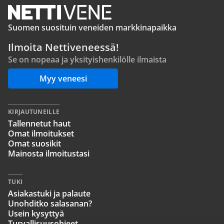
Suomen suosituin veneiden markkinapaikka
Ilmoita Nettiveneessä!
Se on nopeaa ja yksityishenkilölle ilmaista
Myy veneesi
KIRJAUTUNEILLE
Tallennetut haut
Omat ilmoitukset
Omat suosikit
Mainosta ilmoitustasi
TUKI
Asiakastuki ja palaute
Unohditko salasanan?
Usein kysyttyä
Turvallisuusohjeet