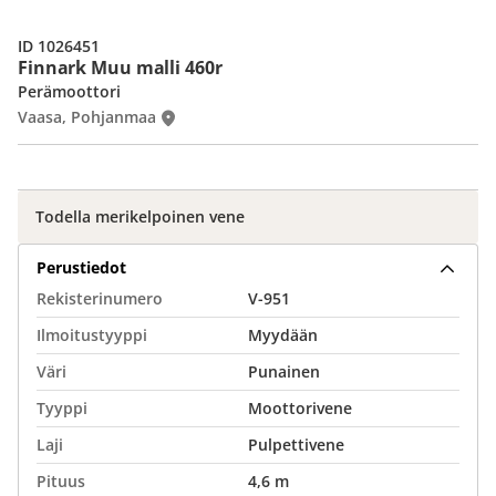
ID 1026451
Finnark Muu malli 460r
Perämoottori
Vaasa, Pohjanmaa
Todella merikelpoinen vene
Perustiedot
Rekisterinumero
V-951
Ilmoitustyyppi
Myydään
Väri
Punainen
Tyyppi
Moottorivene
Laji
Pulpettivene
Pituus
4,6 m