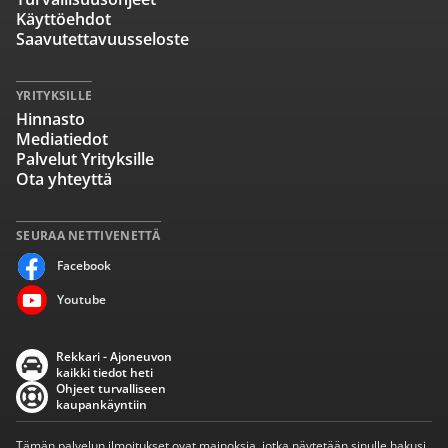
Käyttöehdot
Saavutettavuusseloste
YRITYKSILLE
Hinnasto
Mediatiedot
Palvelut Yrityksille
Ota yhteyttä
SEURAA NETTIVENETTÄ
Facebook
Youtube
Rekkari - Ajoneuvon
kaikki tiedot heti
Ohjeet turvalliseen
kaupankäyntiin
Tämän palvelun ilmoitukset ovat mainoksia, jotka näytetään sinulle hakusi