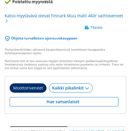
Poistettu myynnistä
Katso myytävävä olevat Finnark Muu malli 460r vaihtoveneet
Tilastot
Ohjeita turvalliseen ajoneuvokauppaan
Yksityishenkilöiden välisessä kaupankäynnissä sovelletaan kauppalakia
kuluttajansuojalain sijaan.
Nettivene.com ei ota vastuuta myyjän antamien tietojen paikkansapitävyydestä.
Ilmoitetuissa tiedoissa saattaa olla myös tahattomia puutteita tai virheitä. Tieto on
siis sitova vasta kun myyjä on sen pyynnöstäsi vahvistanut.
Moottoriveneet
Hae samanlaiset