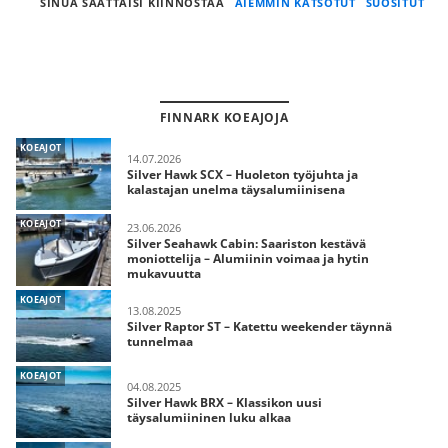
SINUA SAATTAISI KIINNOSTAA
AIEMMIN KATSOTUT
SUOSITUT
FINNARK KOEAJOJA
KOEAJOT
14.07.2026
Silver Hawk SCX – Huoleton työjuhta ja
kalastajan unelma täysalumiinisena
KOEAJOT
23.06.2026
Silver Seahawk Cabin: Saariston kestävä
moniottelija – Alumiinin voimaa ja hytin
mukavuutta
KOEAJOT
13.08.2025
Silver Raptor ST – Katettu weekender täynnä
tunnelmaa
KOEAJOT
04.08.2025
Silver Hawk BRX – Klassikon uusi
täysalumiininen luku alkaa